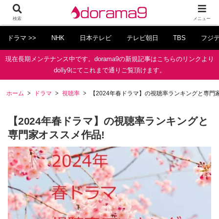
検索
メニュー
ドラマ >>
NHK
日本テレビ
テレビ朝日
TBS
フジ
現在長期メンテナンス中です。dorama9の新規記事はこちらのリンクより
dolly9にてこれまで通りご覧頂けます。
ホーム
ドラマ
視聴率
【2024年春ドラマ】の視聴率ランキングと専門
【2024年春ドラマ】の視聴率ランキングと
専門家オススメ作品!