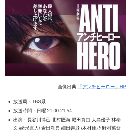
画像出典:
「アンチヒーロー」HP
放送局：TBS系
放送時間：日曜 21:00-21:54
出演：長谷川博己 北村匠海 堀田真由 大島優子 林泰
文 /緒形直人/ 岩田剛典 細田善彦 /木村佳乃 野村萬斎