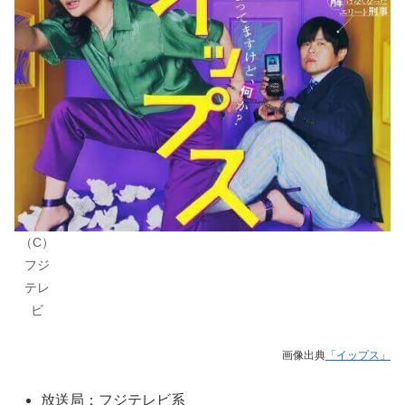
（C）
フジ
テレ
ビ
画像出典
「イップス」
放送局：フジテレビ系