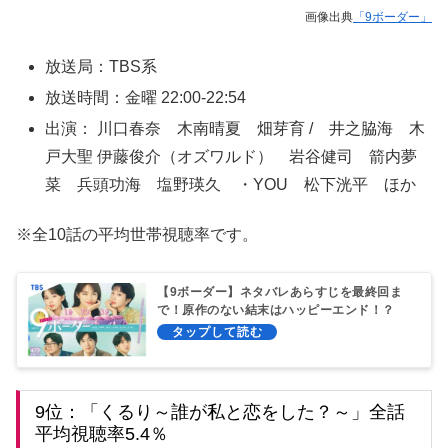
画像出典
「9ボーダー」
放送局：TBS系
放送時間：金曜 22:00-22:54
出演： 川口春奈 木南晴夏 畑芽育 / 井之脇海 木
戸大聖 伊藤俊介（オズワルド） 岩谷健司 箭内夢
菜 兵頭功海 塩野瑛久 ・YOU 松下洸平 ほか
※全10話の平均世帯視聴率です。
【9ボーダー】ネタバレあらすじを最終回ま
で！原作のない結末はハッピーエンド！？
9位：「くるり～誰が私と恋をした？～」全話
平均視聴率5.4％