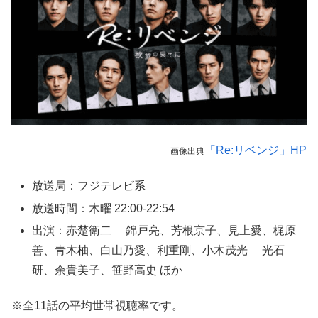
「Re:リベンジ」HP
画像出典
放送局：フジテレビ系
放送時間：木曜 22:00-22:54
出演：赤楚衛二 錦戸亮、芳根京子、見上愛、梶原
善、青木柚、白山乃愛、利重剛、小木茂光 光石
研、余貴美子、笹野高史 ほか
※全11話の平均世帯視聴率です。