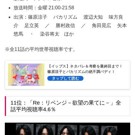
放送時間：金曜 21:00-21:58
出演：篠原涼子 バカリズム 渡辺大知 味方良
介 足立英 ／ 勝村政信 ／ 角田晃広 矢本
悠馬 ・ 染谷将太 ほか
※全11話の平均世帯視聴率です。
【イップス】ネタバレ＆考察を最終回まで！
篠原涼子とバカリズムの絶不調バディ！
11位：「Re：リベンジ－欲望の果てに－」全
話平均視聴率4.6％