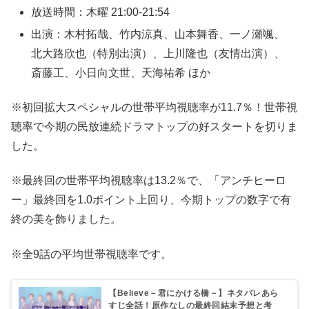
放送時間：木曜 21:00-21:54
出演：木村拓哉、竹内涼真、山本舞香、一ノ瀬颯、
北大路欣也（特別出演）、上川隆也（友情出演）、
斎藤工、小日向文世、天海祐希 ほか
※初回拡大スペシャルの世帯平均視聴率が11.7％！世帯視
聴率で今期の民放連続ドラマトップの好スタートを切りま
した。
※最終回の世帯平均視聴率は13.2％で、「アンチヒーロ
ー」最終回を1.0ポイント上回り、今期トップの数字で有
終の美を飾りました。
※全9話の平均世帯視聴率です。
【Believe－君にかける橋－】ネタバレあら
すじ全話！原作なしの最終回結末予想と考