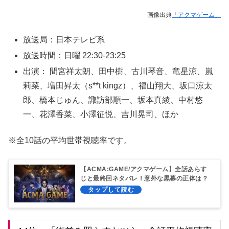
画像出典
「アクマゲーム」
放送局：日本テレビ系
放送時間：日曜 22:30-23:25
出演： 間宮祥太朗、田中樹、古川琴音、竜星涼、嵐
莉菜、増田昇太（s**t kingz）、福山翔大、坂口涼太
郎、橋本じゅん、諏訪部順一、坂本真綾、中村悠
一、花澤香菜、小澤征悦、吉川晃司、ほか
※全10話の平均世帯視聴率です。
【ACMA:GAME/アクマゲーム】全話あらす
じと最終回ネタバレ！意外な黒幕の正体は？