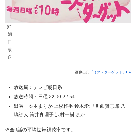
(C)
朝
日
放
送
画像出典
「ミス・ターゲット」HP
放送局：テレビ朝日系
放送時間：日曜 22:00-22:54
出演：松本まりか 上杉柊平 鈴木愛理 川西賢志郎 八
嶋智人 筒井真理子 沢村一樹 ほか
※全9話の平均世帯視聴率です。