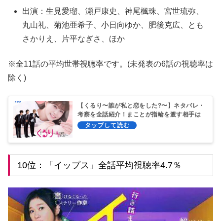
出演：生見愛瑠、瀬戸康史、神尾楓珠、宮世琉弥、
丸山礼、菊池亜希子、小日向ゆか、肥後克広、とも
さかりえ、片平なぎさ、ほか
※全11話の平均世帯視聴率です。(未発表の6話の視聴率は
除く)
【くるり〜誰が私と恋をした?〜】ネタバレ・
考察を全話紹介！まことが指輪を渡す相手は
誰？
10位：「イップス」全話平均視聴率4.7％