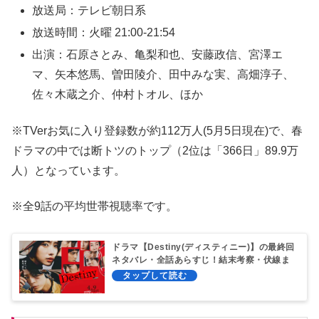
放送局：テレビ朝日系
放送時間：火曜 21:00-21:54
出演：石原さとみ、亀梨和也、安藤政信、宮澤エ
マ、矢本悠馬、曽田陵介、田中みな実、高畑淳子、
佐々木蔵之介、仲村トオル、ほか
※TVerお気に入り登録数が約112万人(5月5日現在)で、春
ドラマの中では断トツのトップ（2位は「366日」89.9万
人）となっています。
※全9話の平均世帯視聴率です。
ドラマ【Destiny(ディスティニー)】の最終回
ネタバレ・全話あらすじ！結末考察・伏線ま
とめ！