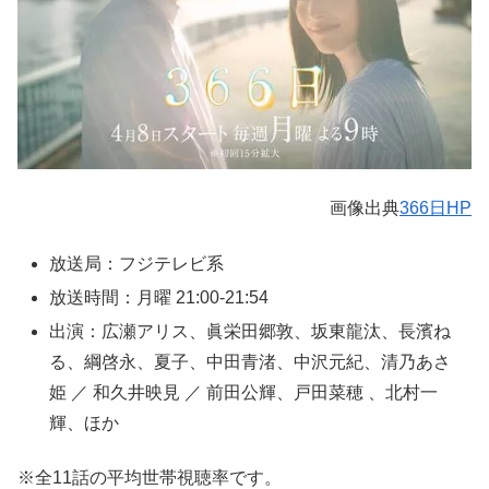
画像出典
366日HP
放送局：フジテレビ系
放送時間：月曜 21:00-21:54
出演：広瀬アリス、眞栄田郷敦、坂東龍汰、長濱ね
る、綱啓永、夏子、中田青渚、中沢元紀、清乃あさ
姫 ／ 和久井映見 ／ 前田公輝、戸田菜穂 、北村一
輝、ほか
※全11話の平均世帯視聴率です。