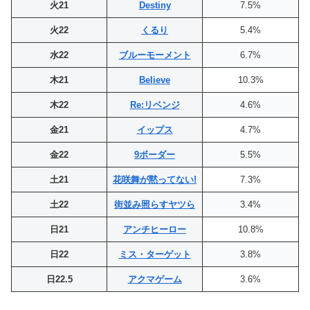
火21
Destiny
7.5%
火22
くるり
5.4%
水22
ブルーモーメント
6.7%
木21
Believe
10.3%
木22
Re:リベンジ
4.6%
金21
イップス
4.7%
金22
9ボーダー
5.5%
土21
花咲舞が黙ってない!
7.3%
土22
街並み照らすヤツら
3.4%
日21
アンチヒーロー
10.8%
日22
ミス・ターゲット
3.8%
日22.5
アクマゲーム
3.6%