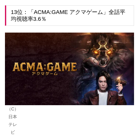
13位：「ACMA:GAME アクマゲーム」全話平
均視聴率3.6％
（C）
日本
テレ
ビ