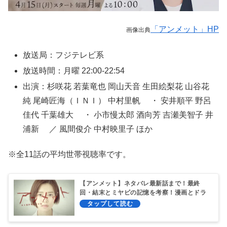
「アンメット」HP
画像出典
放送局：フジテレビ系
放送時間：月曜 22:00-22:54
出演：杉咲花 若葉竜也 岡山天音 生田絵梨花 山谷花
純 尾崎匠海（ＩＮＩ） 中村里帆 ・ 安井順平 野呂
佳代 千葉雄大 ・ 小市慢太郎 酒向芳 吉瀬美智子 井
浦新 ／ 風間俊介 中村映里子 ほか
※全11話の平均世帯視聴率です。
【アンメット】ネタバレ最新話まで！最終
回・結末とミヤビの記憶を考察！漫画とドラ
マの違いは？