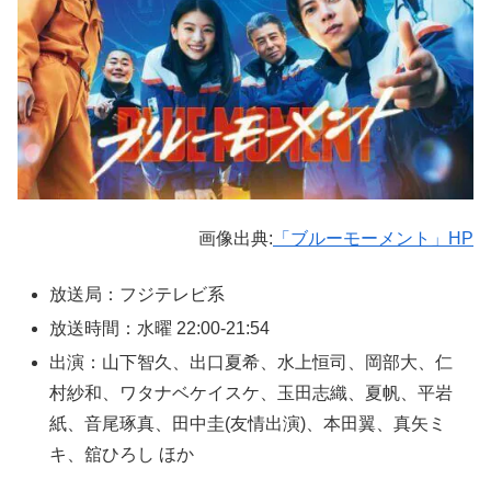
画像出典:
「ブルーモーメント」HP
放送局：フジテレビ系
放送時間：水曜 22:00-21:54
出演：山下智久、出口夏希、水上恒司、岡部大、仁
村紗和、ワタナベケイスケ、玉田志織、夏帆、平岩
紙、音尾琢真、田中圭(友情出演)、本田翼、真矢ミ
キ、舘ひろし ほか