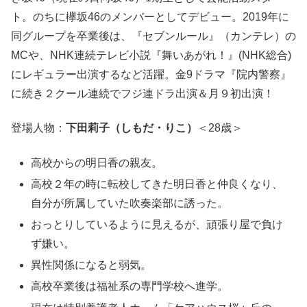
ト。のちに欅坂46のメンバーとしてデビュー。2019年に
同グループを卒業後は、『セブンルール』（カンテレ）の
MCや、NHK連続テレビ小説『舞いあがれ！』(NHK総合)
にレギュラー出演するなど活躍。金9ドラマ『院内警察』
に続き２クール連続でフジ連ドラ出演＆月９初出演！
登場人物：
下田莉子（しもだ・りこ）
＜28歳＞
高校からの明日香の親友。
高校２年の時に転校してきた明日香と仲良くなり、
自分が所属していた吹奏楽部に誘った。
おっとりしているように見えるが、頑張り屋で負け
ず嫌い。
異性関係になると弱気。
高校卒業後は福祉系の専門学校へ進学。