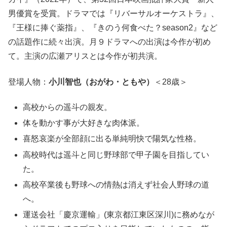
男優賞を受賞。ドラマでは『リバーサルオーケストラ』、
『王様に捧ぐ薬指』、『きのう何食べた？season2』など
の話題作に続々出演。月９ドラマへの出演は今作が初め
て。主演の広瀬アリスとは今作が初共演。
登場人物：
小川智也（おがわ・ともや）
＜28歳＞
高校からの遥斗の親友。
体を動かす事が大好きな肉体派。
喜怒哀楽が全部顔に出る単純明快で陽気な性格。
高校時代は遥斗と同じ野球部で甲子園を目指してい
た。
高校卒業後も野球への情熱は消えず社会人野球の道
へ。
運送会社「慶京運輸」(東京都江東区深川)に務めなが