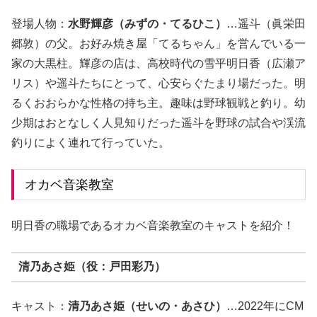
登場人物：
水野輝彦（みずの・てるひこ）
…
遥斗（眞栄田
郷敦）の父
。お好み焼き屋「てるちゃん」を営んでいる一
家の大黒柱。輝彦の店は、高校時代の雪平明日香（広瀬ア
リス）や遥斗たちにとって、心安らぐたまり場だった。明
るくおおらかな性格の持ち主。趣味は野球観戦と釣り。幼
少期はおとなしく人見知りだった遥斗を野球の試合や渓流
釣りによく連れて行っていた。
オカベ音楽教室
明日香の職場であるオカベ音楽教室のキャストを紹介！
清乃あさ姫（役：戸田彩乃）
キャスト：
清乃あさ姫（せいの・あさひ）
…2022年にCM