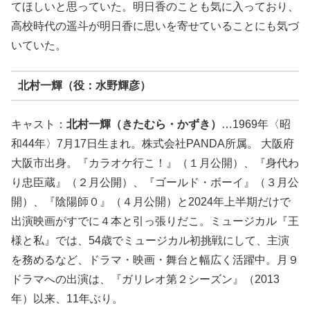
てほしいと思っていた。明日香のことも気に入っており、
高校時代の遥斗が明日香に思いを寄せていることにも気づ
いていた。
北村一輝（役：水野輝彦）
キャスト：
北村一輝（きたむら・かずき）
…1969年〈昭
和44年〉7月17日生まれ。株式会社PANDA所属。 大阪府
大阪市出身。『カラオケ行こ！』（１月公開）、『身代わ
り忠臣蔵』（２月公開）、『ゴールド・ボーイ』（３月公
開）、『陰陽師０』（４月公開）と2024年上半期だけで
出演映画がすでに４本と引っ張りだこ。ミュージカル『王
様と私』では、54歳でミュージカル初挑戦にして、主演
を務めるなど、ドラマ・映画・舞台と幅広く活躍中。月９
ドラマへの出演は、『ガリレオ第２シーズン』（2013
年）以来、11年ぶり。