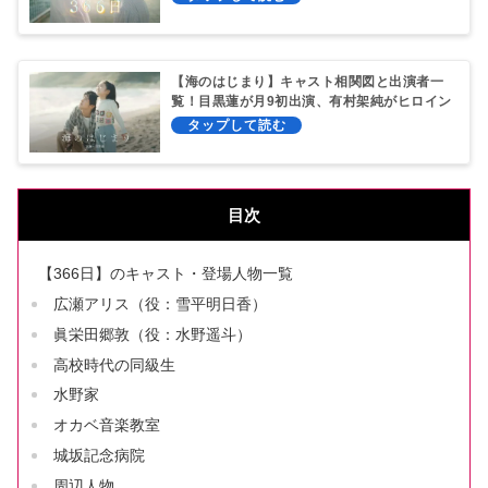
【海のはじまり】キャスト相関図と出演者一
覧！目黒蓮が月9初出演、有村架純がヒロイン
目次
【366日】のキャスト・登場人物一覧
広瀬アリス（役：雪平明日香）
眞栄田郷敦（役：水野遥斗）
高校時代の同級生
水野家
オカベ音楽教室
城坂記念病院
周辺人物