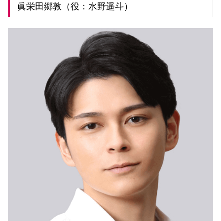
眞栄田郷敦（役：水野遥斗）