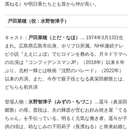
濱ねる）や明日香たちとも昔から仲が良い。
戸田菜穂（役：水野智津子）
キャスト：
戸田菜穂（とだ・なほ）
… 1974年3月13日生
まれ。広島県広島市出身。ホリプロ所属。NHK連続テレ
ビ小説『ええにょぼ』でヒロインを務める。月９ドラマへ
の出演は『コンフィデンスマンJP』（2018年）以来６年
ぶり。北村一輝とは映画『沈黙のパレード』（2022年）
以来の共演。また、今作で親子役となる眞栄田郷敦とは、
どちらも初共演
登場人物：
水野智津子（みずの・ちづこ）
…
遥斗（眞栄田
郷敦）の母
。普段は、夫の輝彦が営むお好み焼き屋「てる
ちゃん」を手伝っている。明るく元気な働き者。遥斗が子
供の頃は、幼なじみの下田莉子（長濱ねる）と将来結婚し