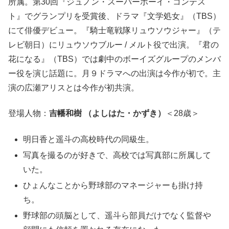
所属。第30回『ジュノン・スーパーボーイ・コンテス
ト』でグランプリを受賞後、ドラマ『文学処女』（TBS）
にて俳優デビュー。『騎士竜戦隊リュウソウジャー』（テ
レビ朝日）にリュウソウブルー / メルト役で出演。『君の
花になる』（TBS）では劇中のボーイズグループのメンバ
ー役を演じ話題に。月９ドラマへの出演は今作が初で。主
演の広瀬アリスとは今作が初共演。
登場人物：
吉幡和樹 （よしはた・かずき）
＜28歳＞
明日香と遥斗の高校時代の同級生。
写真を撮るのが好きで、高校では写真部に所属して
いた。
ひょんなことから野球部のマネージャーも掛け持
ち。
野球部の頭脳として、遥斗ら部員だけでなく監督や