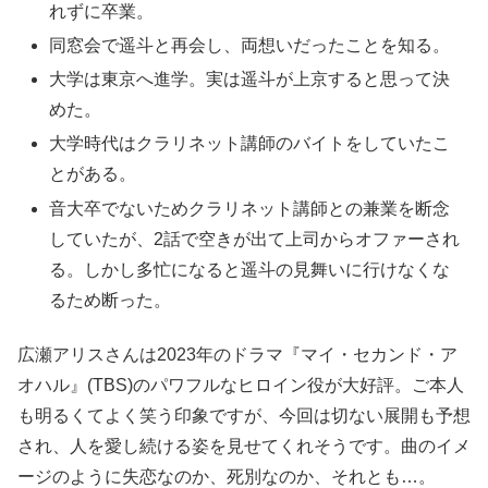
れずに卒業。
同窓会で遥斗と再会し、両想いだったことを知る。
大学は東京へ進学。実は遥斗が上京すると思って決
めた。
大学時代はクラリネット講師のバイトをしていたこ
とがある。
音大卒でないためクラリネット講師との兼業を断念
していたが、2話で空きが出て上司からオファーされ
る。しかし多忙になると遥斗の見舞いに行けなくな
るため断った。
広瀬アリスさんは2023年のドラマ『マイ・セカンド・ア
オハル』(TBS)のパワフルなヒロイン役が大好評。ご本人
も明るくてよく笑う印象ですが、今回は切ない展開も予想
され、人を愛し続ける姿を見せてくれそうです。曲のイメ
ージのように失恋なのか、死別なのか、それとも…。