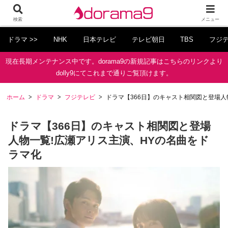
検索
メニュー
ドラマ >>
NHK
日本テレビ
テレビ朝日
TBS
フジ
現在長期メンテナンス中です。dorama9の新規記事はこちらのリンクより
dolly9にてこれまで通りご覧頂けます。
ホーム
ドラマ
フジテレビ
ドラマ【366日】のキャスト相関図と登場人
ドラマ【366日】のキャスト相関図と登場
人物一覧!広瀬アリス主演、HYの名曲をド
ラマ化