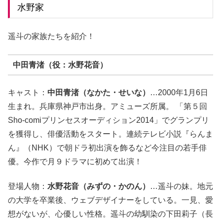
水野家
遥斗の家族たちを紹介！
中田青渚（役：水野花音）
キャスト：
中田青渚（なかた・せいな）
…2000年1月6日
生まれ。兵庫県神戸市出身。アミューズ所属。 「第５回
Sho-comiプリンセスオーディション2014」でグランプリ
を獲得し、俳優活動をスタート。連続テレビ小説『らんま
ん』（NHK）で朝ドラ初出演を飾るなど今注目の若手俳
優。今作で月９ドラマに初めて出演！
登場人物：
水野花音（みずの・かのん）
…
遥斗の妹。
地元
の大学を卒業後、ウェブデザイナーをしている。一見、愛
想がないが、心優しい性格。遥斗の幼馴染の下田莉子（長