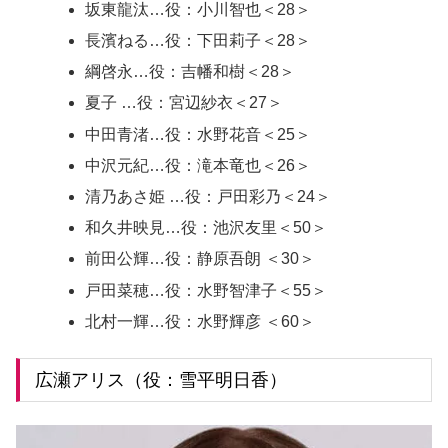
坂東龍汰…役：小川智也＜28＞
長濱ねる…役：下田莉子＜28＞
綱啓永…役：吉幡和樹＜28＞
夏子 …役：宮辺紗衣＜27＞
中田青渚…役：水野花音＜25＞
中沢元紀…役：滝本竜也＜26＞
清乃あさ姫 …役：戸田彩乃＜24＞
和久井映見…役：池沢友里＜50＞
前田公輝…役：静原吾朗 ＜30＞
戸田菜穂…役：水野智津子＜55＞
北村一輝…役：水野輝彦 ＜60＞
広瀬アリス（役：雪平明日香）