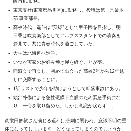
阪市)に勤務。
東京支社(東京都品川区)に勤務し、役職は第一営業本
部 事業部長。
高校時代、遥斗は野球部として甲子園を目指し、明
日香は吹奏楽部としてアルプススタンドでの演奏を
夢見て、共に青春時代を過ごしていた。
大学は北海道へ進学。
いつか実家のお好み焼き屋を継ぐことが夢。
同窓会で再会し、初めて出会った高校2年から12年越
しに交際することに。
1話ラストで少年を助けようとして転落事故にあう。
頭部外傷による急性硬膜下血腫のため緊急手術にな
り、一命を取り留めた。しかし意識が戻らず…。
眞栄田郷敦さん演じる遥斗は悲劇に襲われ、意識不明の重
体になってしまいます。どうなってしまうのでしょうか。