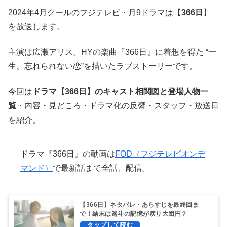
2024年4月クールのフジテレビ・月9ドラマは【
366日
】
を放送します。
主演は広瀬アリス。HYの楽曲『366日』に着想を得た “一
生、忘れられない恋”を描いたラブストーリーです。
今回は
ドラマ【366日】のキャスト相関図と登場人物一
覧
・内容・見どころ・ドラマ化の反響・スタッフ・放送日
を紹介。
ドラマ『366日』の動画は
FOD（フジテレビオンデ
マンド）
で最新話まで全話、配信。
【366日】ネタバレ・あらすじを最終回ま
で！結末は遥斗の記憶が戻り大団円？