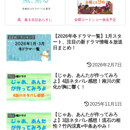
風、薫る全話あらすじ
金曜ロードショー放送予定
【2026年冬ドラマ一覧】1月スタ
まとめ・ランキング
ート、注目の新ドラマ情報＆放送
日まとめ！
2026年2月7日
【じゃあ、あんたが作ってみろ
TBS
よ】4話ネタバレ感想！南川の変
化が胸に響く！
2025年11月1日
【じゃあ、あんたが作ってみろ
TBS
よ】3話ネタバレ感想！流石の相
性？竹内涼真×中条あやみ！