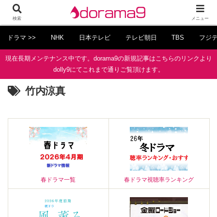
検索
メニュー
ドラマ >>
NHK
日本テレビ
テレビ朝日
TBS
フジ
現在長期メンテナンス中です。dorama9の新規記事はこちらのリンクより
dolly9にてこれまで通りご覧頂けます。
竹内涼真
春ドラマ一覧
春ドラマ視聴率ランキング