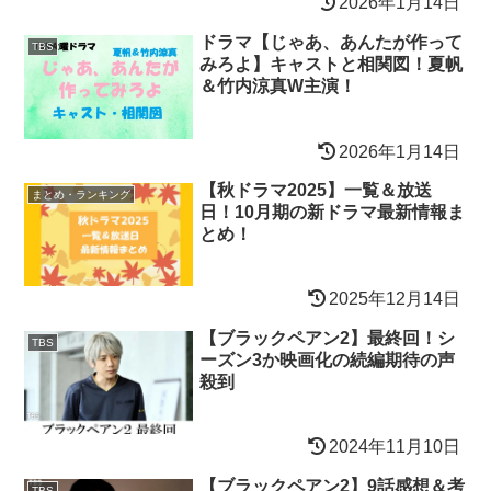
2026年1月14日
ドラマ【じゃあ、あんたが作って
TBS
みろよ】キャストと相関図！夏帆
＆竹内涼真W主演！
2026年1月14日
【秋ドラマ2025】一覧＆放送
まとめ・ランキング
日！10月期の新ドラマ最新情報ま
とめ！
2025年12月14日
【ブラックペアン2】最終回！シ
TBS
ーズン3か映画化の続編期待の声
殺到
2024年11月10日
【ブラックペアン2】9話感想＆考
TBS