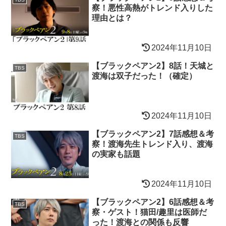
察！悪性高熱がトレンド入りした
理由とは？
2024年11月10日
【ブラックペアン2】8話！天城と
TBS
渡海は双子だった！（確定）
2024年11月10日
【ブラックペアン2】7話感想＆考
TBS
察！渡海先生トレンド入り、渡海
の実家も話題
2024年11月10日
【ブラックペアン2】6話感想＆考
TBS
察・ゲスト！猫田/趣里は医師だ
った！渡海との関係も反響