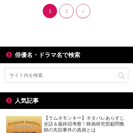
次
1
2
へ
俳優名・ドラマ名で検索
人気記事
【ラムネモンキー】ネタバレあらすじ
全話＆最終回考察！映画研究部顧問教
師の失踪事件の真相とは