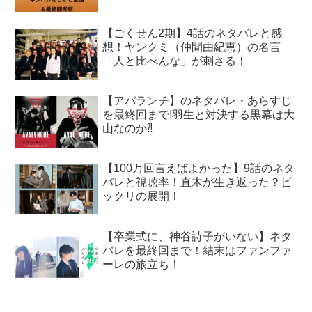
【ごくせん2期】4話のネタバレと感
想！ヤンクミ（仲間由紀恵）の名言
「人と比べんな」が刺さる！
【アバランチ】のネタバレ・あらすじ
を最終回まで!羽生と対決する黒幕は大
山なのか⁈
【100万回言えばよかった】9話のネタ
バレと視聴率！直木が生き返った？ビ
ックリの展開！
【卒業式に、神谷詩子がいない】ネタ
バレを最終回まで！結末はファンファ
ーレの旅立ち！