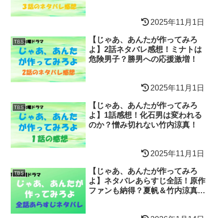
2025年11月1日
【じゃあ、あんたが作ってみろ
TBS
よ】2話ネタバレ感想！ミナトは
危険男子？勝男への応援激増！
2025年11月1日
【じゃあ、あんたが作ってみろ
TBS
よ】1話感想！化石男は変われる
のか？憎み切れない竹内涼真！
2025年11月1日
【じゃあ、あんたが作ってみろ
TBS
よ】ネタバレあらすじ全話！原作
ファンも納得？夏帆＆竹内涼真と
学ぼう！