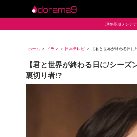
現在長期メンテナン
ホーム
ドラマ
日本テレビ
【君と世界が終わる日に/
【君と世界が終わる日に/シーズ
裏切り者!?