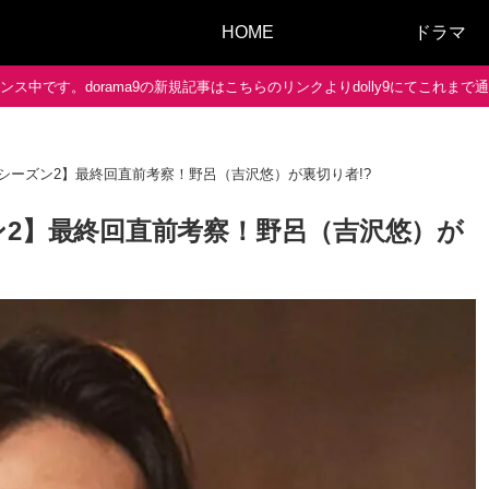
HOME
ドラマ
ス中です。dorama9の新規記事はこちらのリンクよりdolly9にてこれま
シーズン2】最終回直前考察！野呂（吉沢悠）が裏切り者!?
ン2】最終回直前考察！野呂（吉沢悠）が