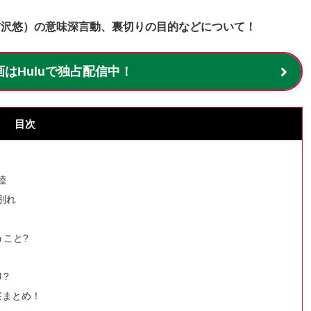
吉沢悠）の意味深言動、裏切りの目的などについて！
はHuluで独占配信中！
目次
陸
別れ
こと?
?
察まとめ！