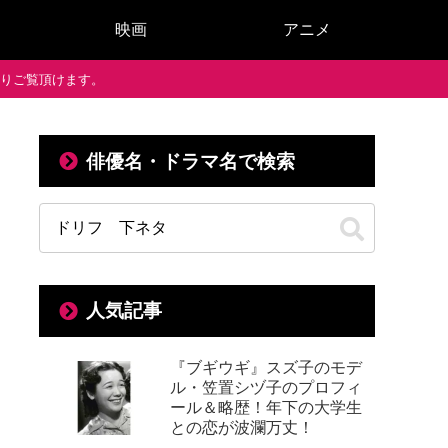
映画
アニメ
で通りご覧頂けます。
俳優名・ドラマ名で検索
人気記事
『ブギウギ』スズ子のモデ
ル・笠置シヅ子のプロフィ
ール＆略歴！年下の大学生
との恋が波瀾万丈！