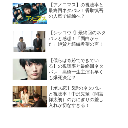
【アノニマス】の視聴率と
最終回ネタバレ！香取慎吾
の人気で続編へ？
【シッコウ!!】最終回のネタ
バレと感想！「面白かっ
た」絶賛と続編希望の声！
【僕らは奇跡でできてい
る】の視聴率と最終回ネタ
バレ！高橋一生主演も早く
も爆死決定？
【ボス恋】5話のネタバレ
と視聴率！中沢先輩（間宮
祥太朗）のおにぎりの差し
入れが切なすぎる！