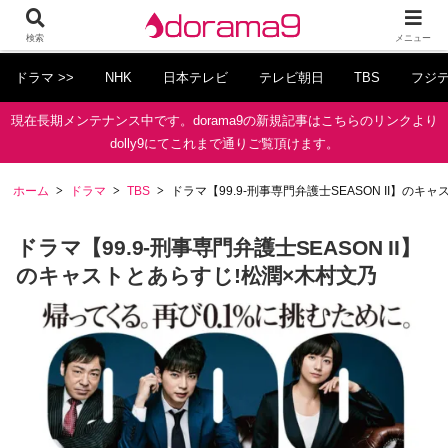
検索
メニュー
ドラマ >>
NHK
日本テレビ
テレビ朝日
TBS
フジ
現在長期メンテナンス中です。dorama9の新規記事はこちらのリンクより
dolly9にてこれまで通りご覧頂けます。
ホーム
ドラマ
TBS
ドラマ【99.9-刑事専門弁護士SEASON II】のキ
ドラマ【99.9-刑事専門弁護士SEASON II】
のキャストとあらすじ!松潤×木村文乃