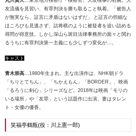
丸川貴久
…東京地方検察庁・検察官。大友検事の右腕。大
友流儀を見習い、有罪判決を勝ち取ること執着。「被告人
が無実なら、証言に矛盾はないはずだ」 と証言の些細な
ほころびも見逃さず、詰将棋のように被疑者を追い詰める
尋問が得意技。しかし深山ら斑目法律事務所の面々と関わ
るうちに有罪判決第一主義にも少しずつ変化が…。
キャスト
青木崇高
…1980年生まれ。主な出演作は、NHK朝ドラ
「ちりとてちん」、「ちかえもん」「BORDER」、映画
「るろうに剣心」シリーズなど。2018年は映画「モリの
いる場所」や「友罪」という話題作に出演。妻はタレン
ト・女優の優香。
笑福亭鶴瓶(役：川上憲一郎)