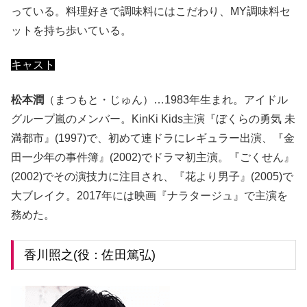
っている。料理好きで調味料にはこだわり、MY調味料セ
ットを持ち歩いている。
キャスト
松本潤
（まつもと・じゅん）…1983年生まれ。アイドル
グループ嵐のメンバー。KinKi Kids主演『ぼくらの勇気 未
満都市』(1997)で、初めて連ドラにレギュラー出演、『金
田一少年の事件簿』(2002)でドラマ初主演。『ごくせん』
(2002)でその演技力に注目され、『花より男子』(2005)で
大ブレイク。2017年には映画『ナラタージュ』で主演を
務めた。
香川照之(役：佐田篤弘)