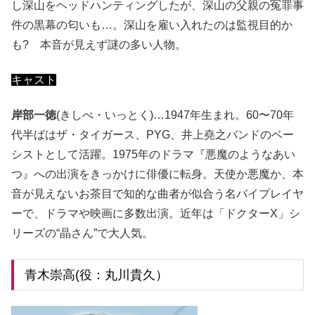
し深山をヘッドハンティングしたが、深山の父親の冤罪事
件の黒幕の匂いも…。深山を雇い入れたのは監視目的か
も? 本音が見えず謎の多い人物。
キャスト
岸部一徳
(きしべ・いっとく)…1947年生まれ。60〜70年
代半ばはザ・タイガース、PYG、井上堯之バンドのベー
シストとして活躍。1975年のドラマ『悪魔のようなあい
つ』への出演をきっかけに俳優に転身。天使か悪魔か、本
音が見えないお茶目で知的な曲者が似合う名バイプレイヤ
ーで、ドラマや映画に多数出演。近年は「ドクターX」シ
リーズの“晶さん”で大人気。
青木崇高(役：丸川貴久）