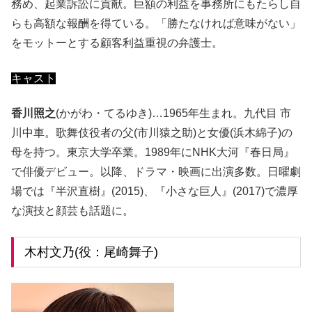
務め、起業訴訟に貢献。巨額の利益を事務所にもたらし自
らも高額な報酬を得ている。「勝たなければ意味がない」
をモットーとする顧客利益重視の弁護士。
キャスト
香川照之
(かがわ・てるゆき)…1965年生まれ。九代目 市
川中車。歌舞伎役者の父(市川猿之助)と女優(浜木綿子)の
母を持つ。東京大学卒業。1989年にNHK大河『春日局』
で俳優デビュー。以降、ドラマ・映画に出演多数。日曜劇
場では『半沢直樹』(2015)、『小さな巨人』(2017)で濃厚
な演技と顔芸も話題に。
木村文乃(役：尾崎舞子)