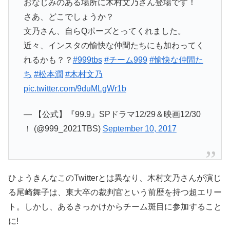
おなじみのある場所に木村文乃さん登場です！
さあ、どこでしょうか？
文乃さん、自らQポーズとってくれました。
近々、インスタの愉快な仲間たちにも加わってく
れるかも？？
#999tbs
#チーム999
#愉快な仲間た
ち
#松本潤
#木村文乃
pic.twitter.com/9duMLgWr1b
— 【公式】『99.9』SPドラマ12/29＆映画12/30
！ (@999_2021TBS)
September 10, 2017
ひょうきんなこのTwitterとは異なり、木村文乃さんが演じ
る尾崎舞子は、東大卒の裁判官という前歴を持つ超エリー
ト。しかし、あるきっかけからチーム斑目に参加すること
に!