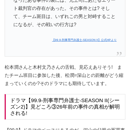
なったある事件の裏には、元上司にあたるエリー
ト裁判官の存在があった。その事件とは? そし
て、チーム斑目は、いずれこの男と対峙すること
になるが、その戦いの行方は?
【99.9-刑事専門弁護士-SEASON II】公式HPより
松本潤さんと木村文乃さんの舌戦、見応えありそう! ま
たチーム班目に参加した後、松潤=深山との距離がどう縮
まっていくのか?そのドラマにも期待しています。
ドラマ【99.9-刑事専門弁護士-SEASON II(シー
ズン2)】見どころ③26年前の事件の真相が解明
される!