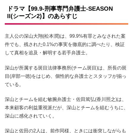
ドラマ【99.9-刑事専門弁護士-SEASON
II(シーズン2)】のあらすじ
主人公の深山大翔(松本潤)は、99.9%有罪とみなされた案
件でも、残された0.1%の事実を徹底的に調べたり、検証
して真相を追及・解明する若手弁護士。
深山が所属する斑目法律事務所(チーム斑目)は、所長の斑
目(岸部一徳)をはじめ、個性的な弁護士とスタッフが揃っ
ている。
深山とチームを組む敏腕弁護士・佐田篤弘(香川照之)は、
本来顧客の利益重視派だが、深山とチームを組むうちに、
深山に感化されていく。
深山と佐田の2人は、前作同様、ときには衝突しながらも