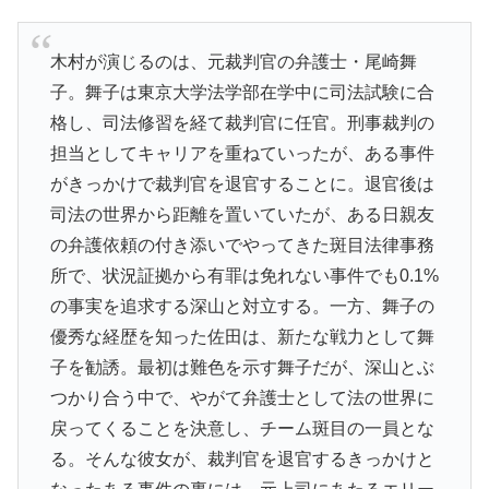
木村が演じるのは、元裁判官の弁護士・尾崎舞
子。舞子は東京大学法学部在学中に司法試験に合
格し、司法修習を経て裁判官に任官。刑事裁判の
担当としてキャリアを重ねていったが、ある事件
がきっかけで裁判官を退官することに。退官後は
司法の世界から距離を置いていたが、ある日親友
の弁護依頼の付き添いでやってきた斑目法律事務
所で、状況証拠から有罪は免れない事件でも0.1%
の事実を追求する深山と対立する。一方、舞子の
優秀な経歴を知った佐田は、新たな戦力として舞
子を勧誘。最初は難色を示す舞子だが、深山とぶ
つかり合う中で、やがて弁護士として法の世界に
戻ってくることを決意し、チーム斑目の一員とな
る。そんな彼女が、裁判官を退官するきっかけと