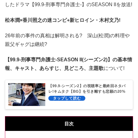
したドラマ【99.9-刑事専門弁護士-】のSEASON IIを放送!
松本潤×香川照之の迷コンビ+新ヒロイン・木村文乃!
26年前の事件の真相は解明される? 深山(松潤)の料理や
親父ギャグは継続?
【99.9-刑事専門弁護士-SEASON II(シーズン2)】の基本情
報、キャスト、あらすじ、見どころ、主題歌
について!
【99.9-シーズン2】の視聴率と最終回ネタバ
レ!キムタク【BG】を引き離すも悲願の20%
超えは無理?
目次