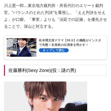
川上憲一郎…東京地方裁判所・所長代行のエリート裁判
官。“バランスのとれた判決”を重視し、「ええ判決をせえ
よ」が口癖。「事実」よりも「法廷での証拠」を優先させ
ることで、深山と対立する。
松本潤主演ドラマ【99.9】の鶴瓶がインスタ
で失態！未発表の出演者を明かす！
佐藤勝利(Sexy Zone)(役：謎の男)