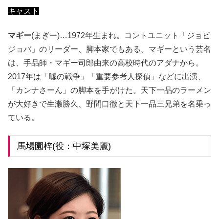
キャスト
マギー
(まぎー)…1972年生まれ。コントユニット「ジョビ
ジョバ」のリーダー、脚本家でもある。マギーという芸名
は、手品師・マギー司郎由来の高校時代のアダナから。
2017年は「嘘の戦争」「重要参考人探偵」などに出演、
「カンナさーん」の脚本を手がけた。天下一品のラーメン
が大好きで生瀬勝久、野間口徹と天下一品三兄弟を名乗っ
ている。
馬場園梓(役：中塚美麗)