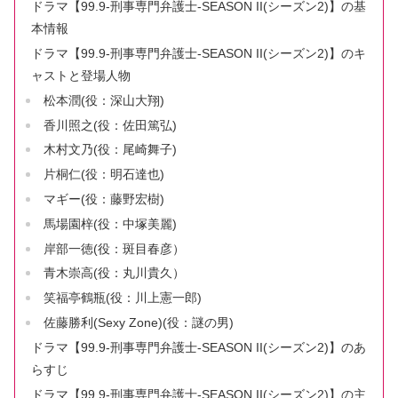
ドラマ【99.9-刑事専門弁護士-SEASON II(シーズン2)】の基
本情報
ドラマ【99.9-刑事専門弁護士-SEASON II(シーズン2)】のキ
ャストと登場人物
松本潤(役：深山大翔)
香川照之(役：佐田篤弘)
木村文乃(役：尾崎舞子)
片桐仁(役：明石達也)
マギー(役：藤野宏樹)
馬場園梓(役：中塚美麗)
岸部一徳(役：斑目春彦）
青木崇高(役：丸川貴久）
笑福亭鶴瓶(役：川上憲一郎)
佐藤勝利(Sexy Zone)(役：謎の男)
ドラマ【99.9-刑事専門弁護士-SEASON II(シーズン2)】のあ
らすじ
ドラマ【99.9-刑事専門弁護士-SEASON II(シーズン2)】の主