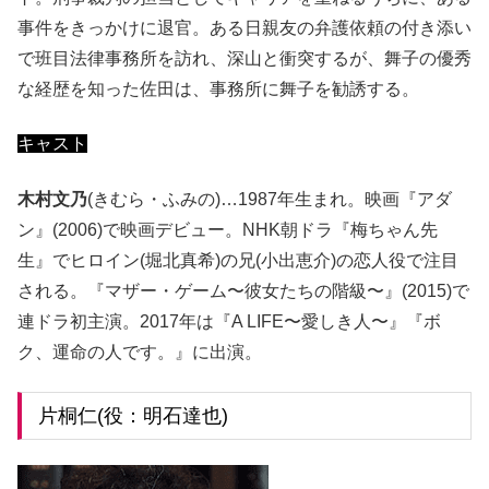
事件をきっかけに退官。ある日親友の弁護依頼の付き添い
で班目法律事務所を訪れ、深山と衝突するが、舞子の優秀
な経歴を知った佐田は、事務所に舞子を勧誘する。
キャスト
木村文乃
(きむら・ふみの)…1987年生まれ。映画『アダ
ン』(2006)で映画デビュー。NHK朝ドラ『梅ちゃん先
生』でヒロイン(堀北真希)の兄(小出恵介)の恋人役で注目
される。『マザー・ゲーム〜彼女たちの階級〜』(2015)で
連ドラ初主演。2017年は『A LIFE〜愛しき人〜』『ボ
ク、運命の人です。』に出演。
片桐仁(役：明石達也)