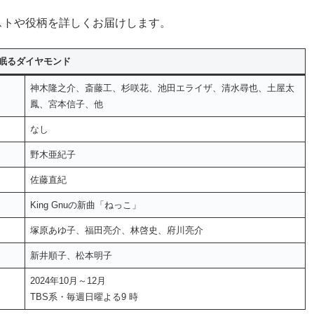
ストや役柄を詳しくお届けします。
眠るダイヤモンド
神木隆之介、斎藤工、杉咲花、池田エライザ、清水尋也、土屋太
鳳、宮本信子、他
なし
野木亜紀子
佐藤直紀
King Gnuの新曲「ねっこ」
塚原あゆ子、福田亮介、林啓史、府川亮介
新井順子、松本明子
2024年10月～12月
TBS系・毎週日曜よる9 時