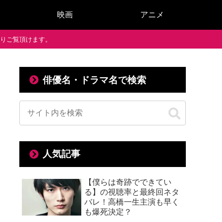
映画
アニメ
で通りご覧頂けます。
俳優名・ドラマ名で検索
人気記事
【僕らは奇跡でできてい
る】の視聴率と最終回ネタ
バレ！高橋一生主演も早く
も爆死決定？