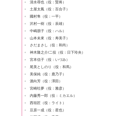
清水尋也（役：賢将）
土屋太鳳（役：百合子）
國村隼（役：一平）
沢村一樹（役：辰雄）
中嶋朋子（役：ハル）
山本未來（役：寿美子）
さだまさし（役：和尚）
神木隆之介/二役（役：日下玲央）
宮本信子（役：いづみ）
尾美としのり（役：和馬）
美保純（役：鹿乃子）
酒向芳（役：澤田）
宮崎吐夢（役：雅彦）
内藤秀一郎（役：ミカエル）
西垣匠（役：ライト）
豆原一成（役：星也）