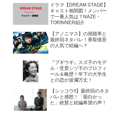
ドラマ【DREAM STAGE】
キャスト相関図！メンバー
で一番人気は？NAZE・
TORINNER紹介
【アノニマス】の視聴率と
最終回ネタバレ！香取慎吾
の人気で続編へ？
『ブギウギ』スズ子のモデ
ル・笠置シヅ子のプロフィ
ール＆略歴！年下の大学生
との恋が波瀾万丈！
【シッコウ!!】最終回のネタ
バレと感想！「面白かっ
た」絶賛と続編希望の声！