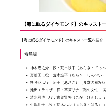
【海に眠るダイヤモンド】のキャスト
【海に眠るダイヤモンド】のキャスト一覧
を紹介
端島編
神木隆之介…役：荒木鉄平（あらき・てっぺ
斎藤工…役：荒木進平（あらき・しんぺい）
杉咲花…役：朝子（あさこ）（食堂の看板娘
池田エライザ…役：草笛リナ（謎の女性。福
清水尋也…役：古賀賢将（こが・けんしょう
中嶋朋子…役：荒木ハル（あらき・はる）（