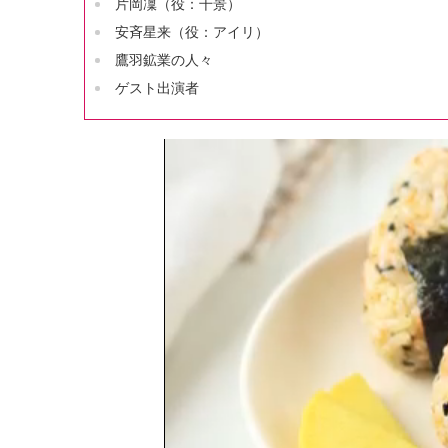
片岡凜（役：千景）
安斉星来（役：アイリ）
鷹羽鉱業の人々
ゲスト出演者