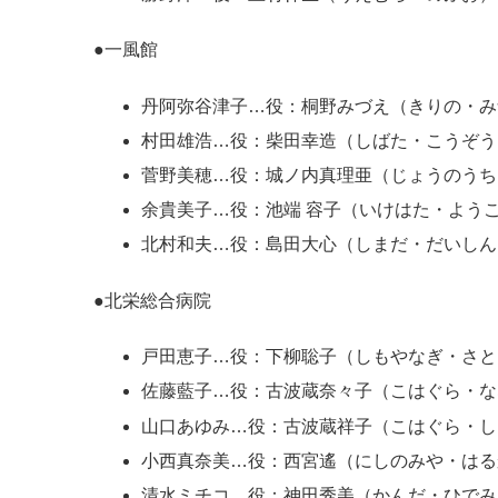
●一風館
丹阿弥谷津子…役：桐野みづえ（きりの・み
村田雄浩…役：柴田幸造（しばた・こうぞう）
菅野美穂…役：城ノ内真理亜（じょうのうち
余貴美子…役：池端 容子（いけはた・ようこ
北村和夫…役：島田大心（しまだ・だいしん）
●北栄総合病院
戸田恵子…役：下柳聡子（しもやなぎ・さと
佐藤藍子…役：古波蔵奈々子（こはぐら・な
山口あゆみ…役：古波蔵祥子（こはぐら・しょ
小西真奈美…役：西宮遙（にしのみや・はる
清水ミチコ…役：神田秀美（かんだ・ひでみ）