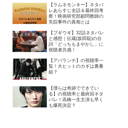
【ラムネモンキー】ネタバ
レあらすじ全話＆最終回考
察！映画研究部顧問教師の
失踪事件の真相とは
【ブギウギ】32話ネタバレ
と感想｜伝蔵(坂田聡)の台
詞「どっちもまやかし」に
視聴者共感！
【アバランチ】の視聴率一
覧！大ヒットのカギは裏番
組？
【僕らは奇跡でできてい
る】の視聴率と最終回ネタ
バレ！高橋一生主演も早く
も爆死決定？