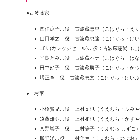
●古波蔵家
国仲涼子…役：古波蔵恵里（こはぐら・えり）
山田孝之…役：古波蔵恵達（こはぐら・けいた
ゴリ(ガレッジセール)…役：古波蔵恵尚（こ
平良とみ…役：古波蔵ハナ（こはぐら・はな
田中好子…役：古波蔵勝子（こはぐら・かつこ
堺正章…役：古波蔵恵文（こはぐら・けいぶ
●上村家
小橋賢児…役：上村文也（うえむら・ふみや）
遠藤雄弥…役：上村和也（うえむら・かずや）
真野響子…役：上村静子（うえむら しずこ）
勝野洋…役：上村伸生（うえむら・のぶお）-