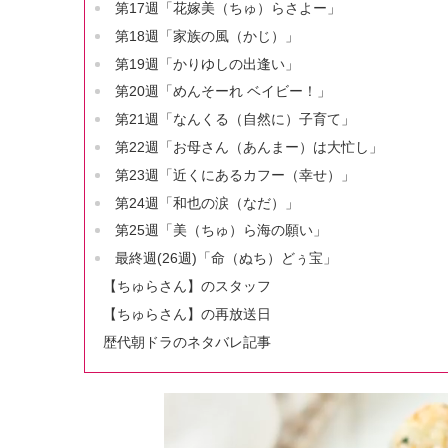
第17週「花嫁美（ちゅ）らさよー」
第18週「家族の風（かじ）」
第19週「かりゆしの出逢い」
第20週「めんそーれ ベイビー！」
第21週「なんくる（自然に）子育て」
第22週「お母さん（あんまー）は大忙し」
第23週「近くにあるカフー（幸せ）」
第24週「和也の涙（なだ）」
第25週「美（ちゅ）ら海の願い」
最終週(26週)「命（ぬち）どぅ宝」
【ちゅらさん】のスタッフ
【ちゅらさん】の再放送日
歴代朝ドラのネタバレ記事