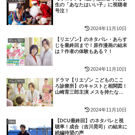
生の「あなたはいい子」に視聴者
号泣！
2024年11月10日
【リエゾン】のネタバレ・あらす
テレビ朝日
じを最終回まで！原作漫画の結末
は？作者の体験もある？！
2024年11月10日
ドラマ【リエゾン こどものここ
テレビ朝日
ろ診療所】のキャストと相関図！
山崎育三郎主演 メスを持たない
医療ドラマ！
2024年11月10日
【DCU最終回】のネタバレと視
TBS
聴率！成合（吉川晃司）の結末に
続編待望の声