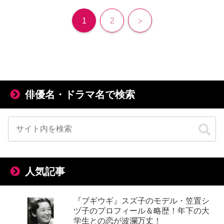
次
1
2
へ
俳優名・ドラマ名で検索
人気記事
『ブギウギ』スズ子のモデル・笠置シ
ヅ子のプロフィール＆略歴！年下の大
学生との恋が波瀾万丈！