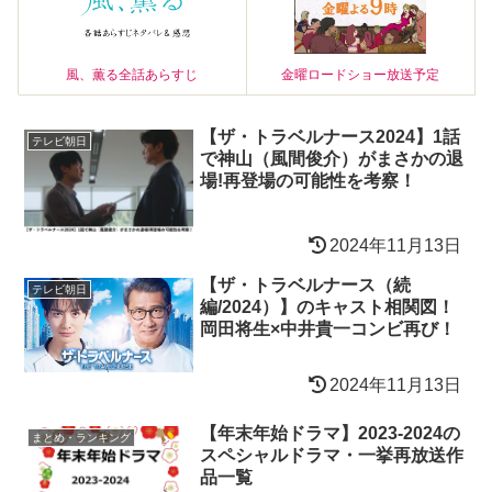
風、薫る全話あらすじ
金曜ロードショー放送予定
【ザ・トラベルナース2024】1話
テレビ朝日
で神山（風間俊介）がまさかの退
場!再登場の可能性を考察！
2024年11月13日
【ザ・トラベルナース（続
テレビ朝日
編/2024）】のキャスト相関図！
岡田将生×中井貴一コンビ再び！
2024年11月13日
【年末年始ドラマ】2023-2024の
まとめ・ランキング
スペシャルドラマ・一挙再放送作
品一覧