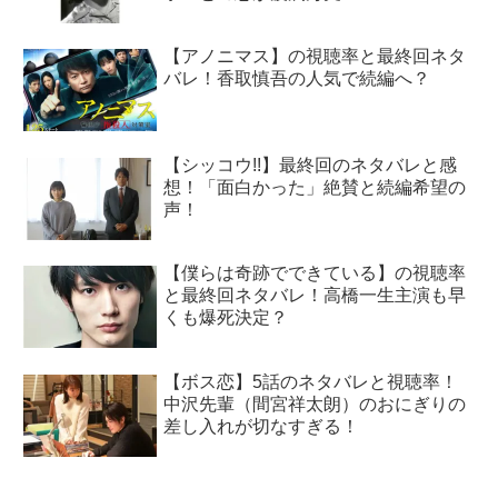
【アノニマス】の視聴率と最終回ネタ
バレ！香取慎吾の人気で続編へ？
【シッコウ!!】最終回のネタバレと感
想！「面白かった」絶賛と続編希望の
声！
【僕らは奇跡でできている】の視聴率
と最終回ネタバレ！高橋一生主演も早
くも爆死決定？
【ボス恋】5話のネタバレと視聴率！
中沢先輩（間宮祥太朗）のおにぎりの
差し入れが切なすぎる！