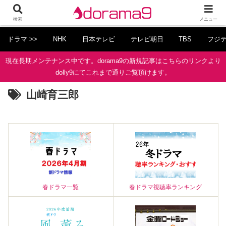
検索
メニュー
ドラマ >>
NHK
日本テレビ
テレビ朝日
TBS
フジ
現在長期メンテナンス中です。dorama9の新規記事はこちらのリンクより
dolly9にてこれまで通りご覧頂けます。
山崎育三郎
春ドラマ一覧
春ドラマ視聴率ランキング