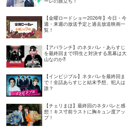
ーレの旅立ち！
【金曜ロードショー2026年】今日・今
週・来週の放送予定と過去放送映画一
覧！
【アバランチ】のネタバレ・あらすじ
を最終回まで!羽生と対決する黒幕は大
山なのか⁈
【インビジブル】ネタバレを最終回ま
で！全話あらすじと結末予想、犯人は
誰？
【チェリまほ】最終回のネタバレと感
想！キス寸前ラストに胸キュン度アッ
プ！