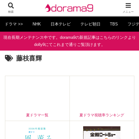
検索
メニュー
ドラマ >>
NHK
日本テレビ
テレビ朝日
TBS
フジ
現在長期メンテナンス中です。dorama9の新規記事はこちらのリンクより
dolly9にてこれまで通りご覧頂けます。
藤枝喜輝
夏ドラマ一覧
夏ドラマ視聴率ランキング