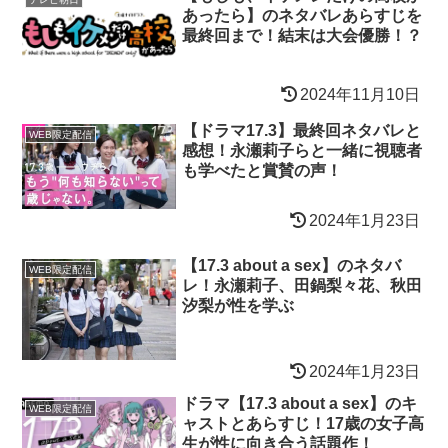
あったら】のネタバレあらすじを
最終回まで！結末は大会優勝！？
2024年11月10日
【ドラマ17.3】最終回ネタバレと
WEB限定配信
感想！永瀬莉子らと一緒に視聴者
も学べたと賞賛の声！
2024年1月23日
【17.3 about a sex】のネタバ
WEB限定配信
レ！永瀬莉子、田鍋梨々花、秋田
汐梨が性を学ぶ
2024年1月23日
ドラマ【17.3 about a sex】のキ
WEB限定配信
ャストとあらすじ！17歳の女子高
生が性に向き合う話題作！