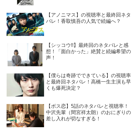
【アノニマス】の視聴率と最終回ネタ
バレ！香取慎吾の人気で続編へ？
【シッコウ!!】最終回のネタバレと感
想！「面白かった」絶賛と続編希望の
声！
【僕らは奇跡でできている】の視聴率
と最終回ネタバレ！高橋一生主演も早
くも爆死決定？
【ボス恋】5話のネタバレと視聴率！
中沢先輩（間宮祥太朗）のおにぎりの
差し入れが切なすぎる！