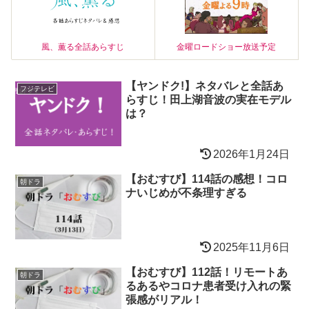
風、薫る全話あらすじ
金曜ロードショー放送予定
【ヤンドク!】ネタバレと全話あ
フジテレビ
らすじ！田上湖音波の実在モデル
は？
2026年1月24日
【おむすび】114話の感想！コロ
朝ドラ
ナいじめが不条理すぎる
2025年11月6日
【おむすび】112話！リモートあ
朝ドラ
るあるやコロナ患者受け入れの緊
張感がリアル！