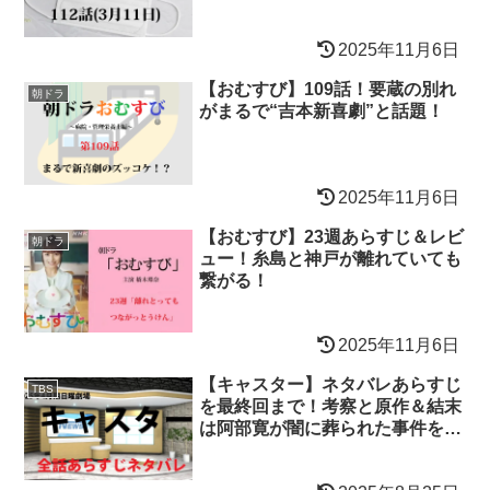
2025年11月6日
【おむすび】109話！要蔵の別れ
朝ドラ
がまるで“吉本新喜劇”と話題！
2025年11月6日
【おむすび】23週あらすじ＆レビ
朝ドラ
ュー！糸島と神戸が離れていても
繋がる！
2025年11月6日
【キャスター】ネタバレあらすじ
TBS
を最終回まで！考察と原作＆結末
は阿部寛が闇に葬られた事件を暴
く？