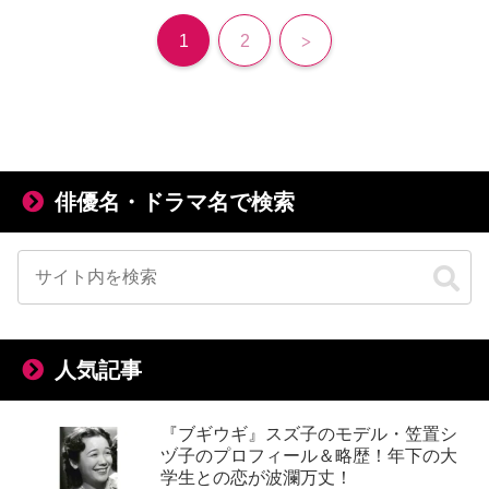
次
1
2
へ
俳優名・ドラマ名で検索
人気記事
『ブギウギ』スズ子のモデル・笠置シ
ヅ子のプロフィール＆略歴！年下の大
学生との恋が波瀾万丈！