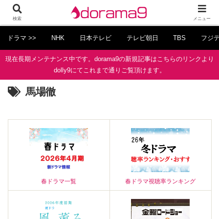
検索
メニュー
ドラマ >>
NHK
日本テレビ
テレビ朝日
TBS
フジ
現在長期メンテナンス中です。dorama9の新規記事はこちらのリンクより
dolly9にてこれまで通りご覧頂けます。
馬場徹
春ドラマ一覧
春ドラマ視聴率ランキング