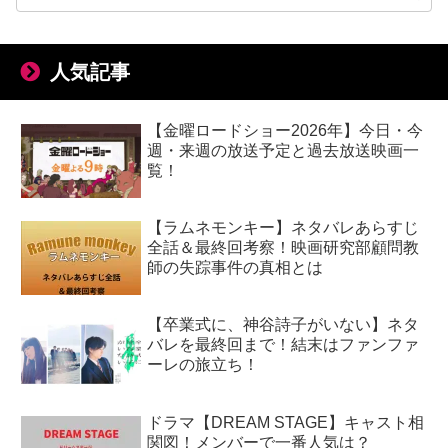
人気記事
【金曜ロードショー2026年】今日・今
週・来週の放送予定と過去放送映画一
覧！
【ラムネモンキー】ネタバレあらすじ
全話＆最終回考察！映画研究部顧問教
師の失踪事件の真相とは
【卒業式に、神谷詩子がいない】ネタ
バレを最終回まで！結末はファンファ
ーレの旅立ち！
ドラマ【DREAM STAGE】キャスト相
関図！メンバーで一番人気は？