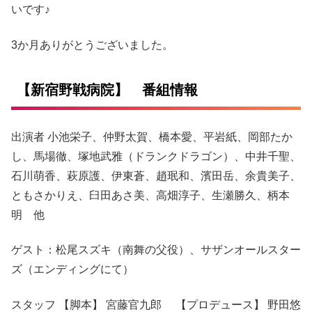
いです♪
3か月ありがとうございました。
【新宿野戦病院】 番組情報
出演者 小池栄子、仲野太賀、橋本愛、平岩紙、岡部たか
し、馬場徹、塚地武雅（ドランクドラゴン）、中井千聖、
石川萌香、萩原護、伊東蒼、趙珉和、濱田岳、余貴美子、
ともさかりえ、臼田あさ美、高畑淳子、生瀬勝久、柄本
明 他
ゲスト：松尾スズキ（南舞の父役）、サザンオールスター
ズ（エンディングにて）
スタッフ 【脚本】 宮藤官九郎 【プロデュース】 野田悠