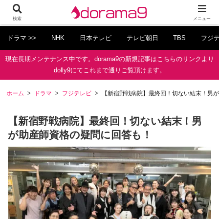
検索
メニュー
ドラマ >>
NHK
日本テレビ
テレビ朝日
TBS
フジ
現在長期メンテナンス中です。dorama9の新規記事はこちらのリンクより
dolly9にてこれまで通りご覧頂けます。
ホーム
ドラマ
フジテレビ
【新宿野戦病院】最終回！切ない結末！男が
【新宿野戦病院】最終回！切ない結末！男
が助産師資格の疑問に回答も！