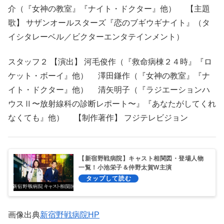
介（『女神の教室』『ナイト・ドクター』他） 【主題
歌】 サザンオールスターズ『恋のブギウギナイト』（タ
イシタレーベル／ビクターエンタテインメント）
スタッフ２ 【演出】 河毛俊作（『救命病棟２４時』『ロ
ケット・ボーイ』他） 澤田鎌作（『女神の教室』『ナ
イト・ドクター』他） 清矢明子（『ラジエーションハ
ウスⅡ〜放射線科の診断レポート〜』『あなたがしてくれ
なくても』他） 【制作著作】 フジテレビジョン
【新宿野戦病院】キャスト相関図・登場人物
一覧！小池栄子＆仲野太賀W主演
画像出典
新宿野戦病院HP