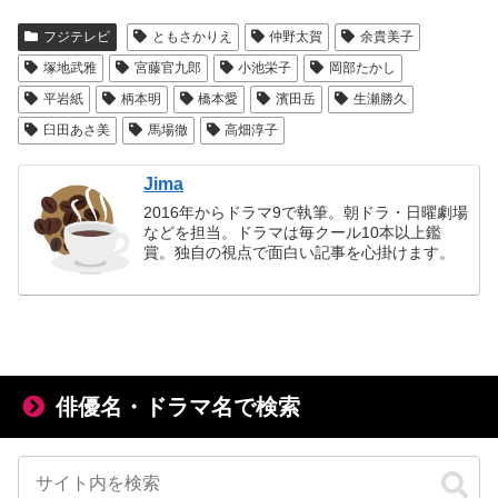
フジテレビ
ともさかりえ
仲野太賀
余貴美子
塚地武雅
宮藤官九郎
小池栄子
岡部たかし
平岩紙
柄本明
橋本愛
濱田岳
生瀬勝久
臼田あさ美
馬場徹
高畑淳子
Jima
2016年からドラマ9で執筆。朝ドラ・日曜劇場
などを担当。ドラマは毎クール10本以上鑑
賞。独自の視点で面白い記事を心掛けます。
俳優名・ドラマ名で検索