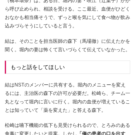
（橋本環奈）は、ある日、堀内の妻・咲江（辻葉子）かか
ら呼び止められ、相談を受ける。ここ最近、血便がひどく
おなかも相当痛そうで、ずっと喉を気にして食べ物が飲み
込みづらそうにしていると言う。
結は、そのことを担当医師の森下（馬場徹）に伝えたかを
聞く。堀内の妻は怖くて言いづらくて伝えていなかった。
もっと話をしてほしい
結はNSTのメンバーに共有する。堀内のメニューを変え
るには、主治医の森下の許可が必要だ。松崎ら、チーム一
丸となって堀内に言いに行く。堀内の血便が増えているこ
とは知っていて「薬を変えた」と答える森下。
松崎は嚥下機能の低下も見受けられるので、とろみのある
食事に変更したいと提案。しかし
「俺の患者の口を出す