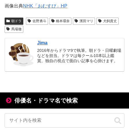
画像出典
NHK「おむすび」HP
朝ドラ
佐野勇斗
橋本環奈
濱田マリ
犬飼貴丈
馬場徹
Jima
2016年からドラマ9で執筆。朝ドラ・日曜劇場
などを担当。ドラマは毎クール10本以上鑑
賞。独自の視点で面白い記事を心掛けます。
俳優名・ドラマ名で検索