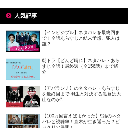
人気記事
【インビジブル】ネタバレを最終回ま
で！全話あらすじと結末予想、犯人は
誰？
朝ドラ【どんど晴れ】ネタバレ・あら
すじ全話！最終週（全156話）まで紹
介
【アバランチ】のネタバレ・あらすじ
を最終回まで!羽生と対決する黒幕は大
山なのか⁈
【100万回言えばよかった】9話のネタ
バレと視聴率！直木が生き返った？ビ
ックリの展開！