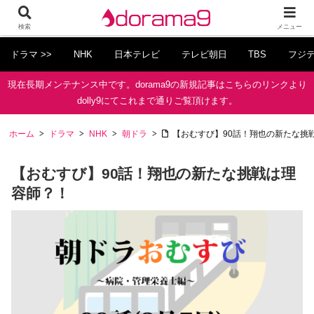
検索
メニュー
ドラマ >>
NHK
日本テレビ
テレビ朝日
TBS
フジ
現在長期メンテナンス中です。dorama9の新規記事はこちらのリンクより
dolly9にてこれまで通りご覧頂けます。
ホーム
ドラマ
NHK
朝ドラ
【おむすび】90話！翔也の新たな挑
【おむすび】90話！翔也の新たな挑戦は理
容師？！