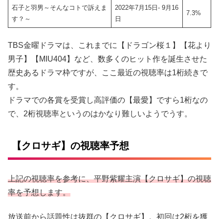
石子と羽男～そんなコトで訴えま
2022年7月15日- 9月16
7.3%
す？～
日
TBS金曜ドラマは、これまでに【ドラゴン桜１】【花より
男子】【MIU404】など、数多くのヒット作を誕生させた
歴史あるドラマ枠ですが、ここ最近の視聴率は1桁続きで
す。
ドラマでの各賞を受賞し高評価の【最愛】ですら1桁なの
で、2桁視聴率というのはかなり難しいようでうす。
【クロサギ】の視聴率予想
上記の視聴率を参考に、平野紫耀主演【クロサギ】の視聴
率を予想します。
放送前から話題性は抜群の【クロサギ】。初回は2桁を獲