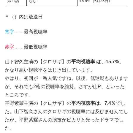
第11話
なし
16.9%（6月23日）
＊（）内は放送日
青字
……最高視聴率
赤字
……最低視聴率
山下智久主演の【クロサギ】の
平均視聴率 は、15.7%
。
かなり高い視聴率をはじき出しています。
やはり、初回が一番人気ですね。以後、低迷期もあります
が、それでも2桁の視聴率を維持。さすが山P、といった
ところです。
平野紫耀主演の【クロサギ】の
平均視聴率は、7.4％
でし
た。山下智久さんのクロサギの視聴率には及びませんでし
たが、平野紫耀さんの演技がピカリと光ったドラマでし
た。