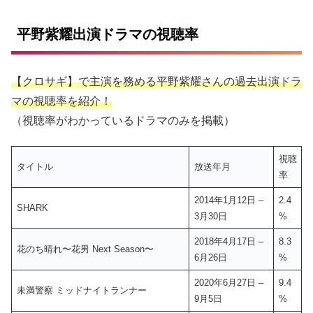
平野紫耀出演ドラマの視聴率
【クロサギ】で主演を務める平野紫耀さんの過去出演ドラ
マの視聴率を紹介！
（視聴率がわかっているドラマのみを掲載）
視聴
タイトル
放送年月
率
2014年1月12日 –
2.4
SHARK
3月30日
%
2018年4月17日 –
8.3
花のち晴れ〜花男 Next Season〜
6月26日
%
2020年6月27日 –
9.4
未満警察 ミッドナイトランナー
9月5日
%