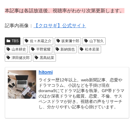
本記事は各話放送後、視聴率がわかり次第更新します。
記事内画像：
【クロサギ】公式サイト
TBS
佐々木蔵之介
坂東彌十郎
山下智久
山本耕史
平野紫耀
新納慎也
松本若菜
津田健次郎
黒島結菜
hitomi
ライター歴12年以上。web新聞記事、恋愛や
ドラマコラム、小説などを手掛け現在
dorama9にてドラマ記事を執筆。GP帯ドラマ
のほか深夜ドラマも鑑賞。恋愛、不倫、サス
ペンスドラマが好き。視聴者の声をリサーチ
し、分かりやすい記事を心掛けています。