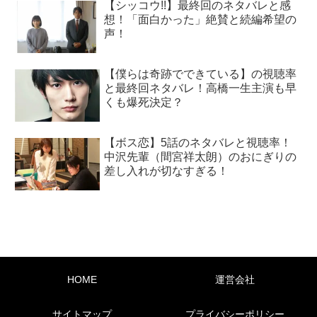
【シッコウ!!】最終回のネタバレと感
想！「面白かった」絶賛と続編希望の
声！
【僕らは奇跡でできている】の視聴率
と最終回ネタバレ！高橋一生主演も早
くも爆死決定？
【ボス恋】5話のネタバレと視聴率！
中沢先輩（間宮祥太朗）のおにぎりの
差し入れが切なすぎる！
HOME
運営会社
サイトマップ
プライバシーポリシー