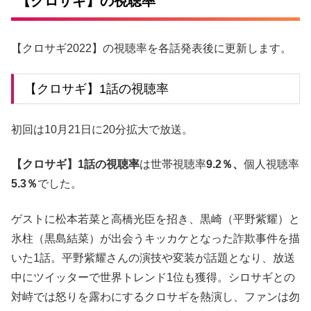
【クロサギ】の視聴率
【クロサギ2022】の視聴率を各話発表後に更新します。
【クロサギ】1話の視聴率
初回は10月21日に20分拡大で放送。
【クロサギ】1話の視聴率
は世帯視聴率
9.2％、
個人視聴率
5.3％
でした。
ゲストに松本若菜と高橋光臣を招き、黒崎（平野紫耀）と
氷柱（黒島結菜）が出会うキッカケとなった詐欺事件を描
いた1話。平野紫耀さんの演技や変装が話題となり、放送
中にツイッターで世界トレンド1位も獲得。シロサギとの
対峙では怒りを露わにするクロサギを熱演し、ファンは勿