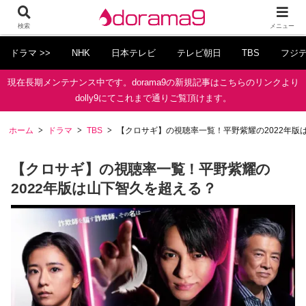
検索
メニュー
ドラマ >>
NHK
日本テレビ
テレビ朝日
TBS
フジ
現在長期メンテナンス中です。dorama9の新規記事はこちらのリンクより
dolly9にてこれまで通りご覧頂けます。
ホーム
ドラマ
TBS
【クロサギ】の視聴率一覧！平野紫耀の2022年版
【クロサギ】の視聴率一覧！平野紫耀の
2022年版は山下智久を超える？