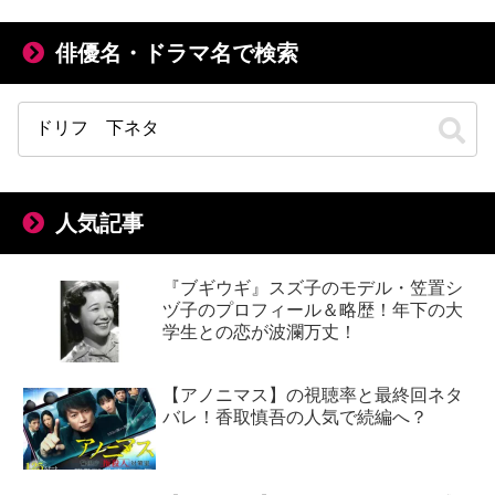
俳優名・ドラマ名で検索
人気記事
『ブギウギ』スズ子のモデル・笠置シ
ヅ子のプロフィール＆略歴！年下の大
学生との恋が波瀾万丈！
【アノニマス】の視聴率と最終回ネタ
バレ！香取慎吾の人気で続編へ？