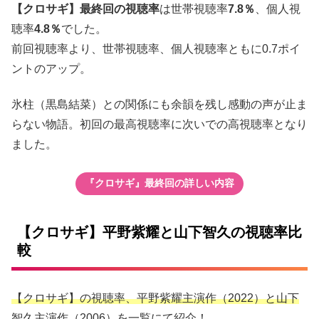
【クロサギ】最終回の視聴率
は世帯視聴率
7.8％
、個人視
聴率
4.8％
でした。
前回視聴率より、世帯視聴率、個人視聴率ともに0.7ポイ
ントのアップ。
氷柱（黒島結菜）との関係にも余韻を残し感動の声が止ま
らない物語。初回の最高視聴率に次いでの高視聴率となり
ました。
『クロサギ』最終回の詳しい内容
【クロサギ】平野紫耀と山下智久の視聴率比
較
【クロサギ】の視聴率
、
平野紫耀
主演
作（2022）
と
山下
智久
主演作（2006）
を一覧にて紹介！