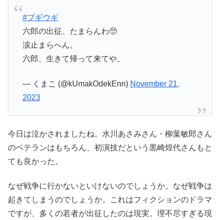
#ブギウギ
六郎の出征、たまらんわ🥺
涙止まらへん。
六郎、生きて帰って来てや。
— くまこ (@kUmakOdekEnn)
November 21,
2023
今日は泣かされましたね。水川あさみさん・柳葉敏郎さん
のベテランはもちろん、初演技だという黒崎煌代さんもと
ても良かった。
なぜ戦争に行かないといけないのでしょうか。なぜ戦争は
起きてしまうのでしょうか。これはフィクションのドラマ
ですが、多くの若者が出征したのは現実。理不尽すぎる現