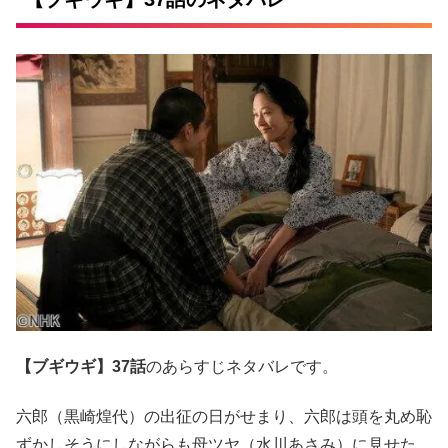
【ブギウギ】37話
のあらすじネタバレです。
六郎（黒崎煌代）の出征の日がせまり、六郎は頭を丸め恥
ずかしそうにしながらも母ツヤ（水川あさみ）に見せた。