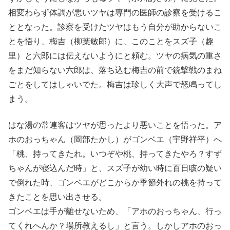
相変わらず体調が悪いツヤは専門の医師の診察を受けるこ
ととなった。診察を受けたツヤはもう自分が助からないこ
とを悟り、梅吉（柳葉敏郎）に、このことをスズ子（趣
里）と六郎には伝えないようにと頼む。ツヤの病気の重さ
をまだ知らない六郎は、落ち込む梅吉の前で銃撃戦のまね
ごとをしてはしゃいでた。梅吉は珍しく大声で怒鳴ってし
まう。
はな湯の常連客はツヤが思ったより悪いことを悟った。ア
ホのおっちゃん（岡部たかし）がゴンベエ（宇野祥平）へ
「桃、持ってきたれ。いつぞや桃、持ってきたやろ？すず
ちゃんが寝込んだ時」と、スズ子が幼い時に百日咳の疑い
で倒れた時、ゴンベエがどこからか季節外れの桃を持って
きたことを思い出させる。
ゴンベエは手が離せないため、「アホのおっちゃん、行っ
てくれへんか？場所教えるし」と言う。しかしアホのおっ