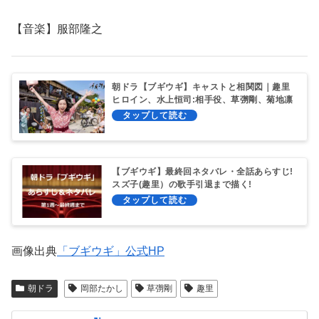
【音楽】服部隆之
朝ドラ【ブギウギ】キャストと相関図｜趣里
ヒロイン、水上恒司:相手役、草彅剛、菊地凛
子ら豪華出演！
【ブギウギ】最終回ネタバレ・全話あらすじ!
スズ子(趣里）の歌手引退まで描く!
画像出典
「ブギウギ」公式HP
朝ドラ
岡部たかし
草彅剛
趣里