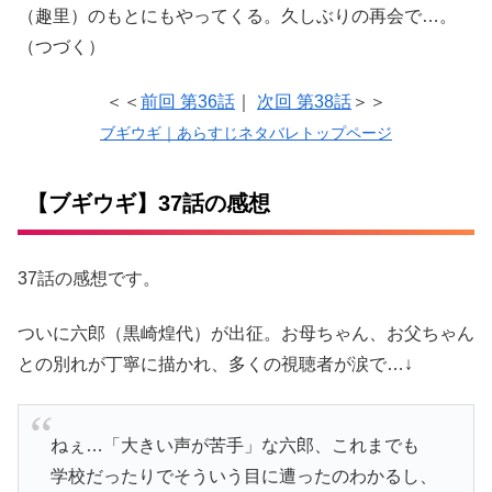
（趣里）のもとにもやってくる。久しぶりの再会で…。
（つづく）
＜＜
前回 第36話
｜
次回 第38話
＞＞
ブギウギ｜あらすじネタバレトップページ
【ブギウギ】37話の感想
37話の感想です。
ついに六郎（黒崎煌代）が出征。お母ちゃん、お父ちゃん
との別れが丁寧に描かれ、多くの視聴者が涙で…↓
ねぇ…「大きい声が苦手」な六郎、これまでも
学校だったりでそういう目に遭ったのわかるし、