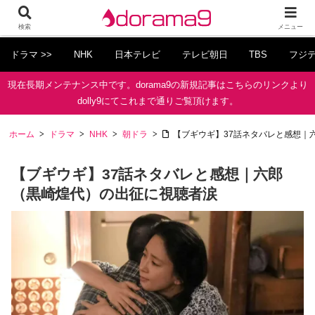
検索
メニュー
ドラマ >>
NHK
日本テレビ
テレビ朝日
TBS
フジ
現在長期メンテナンス中です。dorama9の新規記事はこちらのリンクより
dolly9にてこれまで通りご覧頂けます。
ホーム
ドラマ
NHK
朝ドラ
【ブギウギ】37話ネタバレと感想｜
【ブギウギ】37話ネタバレと感想｜六郎
（黒崎煌代）の出征に視聴者涙