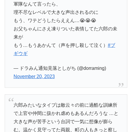
軍隊なんて言ったら、
理不尽なレベルで大きな声出されるのに
もう、ワテどうしたらええん…😭😭😭
お父ちゃんにさえ凍りついた表情してた六郎の未
来が
もう…もうあかんて（声を押し殺して泣く）
#ブ
ギウギ
— ドラみん通知見落としがち (@dorraming)
November 20, 2023
六郎みたいなタイプは敵云々の前に過酷な訓練所
で上官や仲間に扱かれ虐めもあるんだろうな …と
大きな声が苦手という台詞で一気に想像が膨ら
む。温かく見守ってた両親、町の人もきっと察し