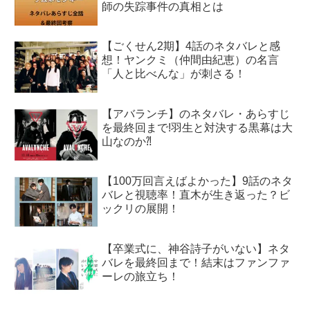
師の失踪事件の真相とは
【ごくせん2期】4話のネタバレと感
想！ヤンクミ（仲間由紀恵）の名言
「人と比べんな」が刺さる！
【アバランチ】のネタバレ・あらすじ
を最終回まで!羽生と対決する黒幕は大
山なのか⁈
【100万回言えばよかった】9話のネタ
バレと視聴率！直木が生き返った？ビ
ックリの展開！
【卒業式に、神谷詩子がいない】ネタ
バレを最終回まで！結末はファンファ
ーレの旅立ち！