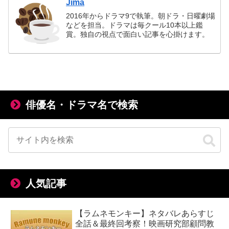
Jima
2016年からドラマ9で執筆。朝ドラ・日曜劇場
などを担当。ドラマは毎クール10本以上鑑
賞。独自の視点で面白い記事を心掛けます。
俳優名・ドラマ名で検索
人気記事
【ラムネモンキー】ネタバレあらすじ
全話＆最終回考察！映画研究部顧問教