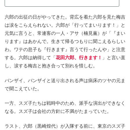
六郎の出征の日がやってきた。背広を着た六郎を見た梅吉
は涙をこらえられない。六郎が「行ってまいります！」と
元気に言うと、常連客の一人・アサ（楠見薫）が「『まい
ります』はあかんで。生きて帰るつもりに聞こえるらしい
わ。ワテの息子も『行きます』言うて行ったんや」と注意
する。六郎は納得して「
花田六郎、行きます！
」と言い直
し、涙する梅吉と抱き合って別れを惜しむ。
バンザイ、バンザイと送り出される声は病床のツヤの元ま
で聞こえていた。
一方、スズ子たちは戦時中のため、派手な演出ができなく
なる。スズ子は会社の方針に不満がたまっていた。
ラスト、六郎（黒崎煌代）が入隊する前に、東京のスズ子