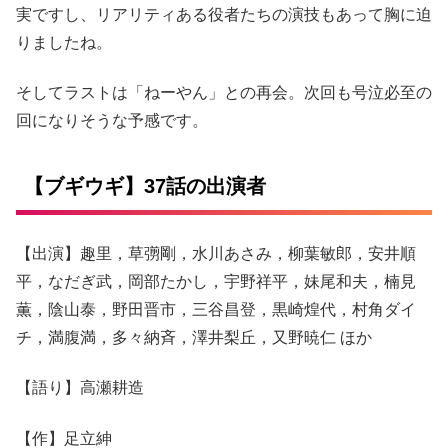
実ですし、リアリティある役者たちの演技もあって胸に迫
りましたね。
そしてラストは「ねーやん」との再会。次回も号泣必至の
回になりそうな予感です。
【ブギウギ】37話の出演者
【出演】趣里，草彅剛，水川あさみ，柳葉敏郎，安井順
平，なだぎ武，岡部たかし，宇野祥平，妹尾和夫，楠見
薫，陰山泰，野田晋市，三谷昌登，黒崎煌代，村角ダイ
チ，満腹満，多々納斉，澤井梨丘，又野暁仁 ほか
【語り】高瀬耕造
【作】足立紳