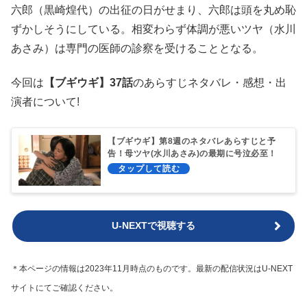
六郎（黒崎煌代）の出征の日がせまり、六郎は頭を丸め恥
ずかしそうにしている。相変わらず体調が悪いツヤ（水川
あさみ）は専門の医師の診察を受けることとなる。
今回は
【ブギウギ】37話
のあらすじネタバレ・感想・出
演者について!
【ブギウギ】第8週のネタバレあらすじと予
告！母ツヤ(水川あさみ)の最期に号泣必至！
U-NEXTで視聴する
＊本ページの情報は2023年11月時点のものです。最新の配信状況はU-NEXT
サイトにてご確認ください。