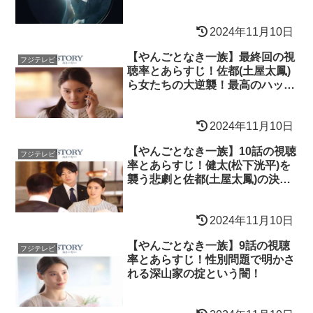
に！
2024年11月10日
【やんごとなき一族】最終回の視
フジテレビ
聴率とあらすじ！佐都(土屋太鳳)
ら女たちの大逆襲！最高のハッピ
ーエンドへ！
2024年11月10日
【やんごとなき一族】10話の視聴
フジテレビ
率とあらすじ！健太(松下洸平)を
襲う悲劇と佐都(土屋太鳳)の決断
に涙！
2024年11月10日
【やんごとなき一族】9話の視聴
フジテレビ
率とあらすじ！性別問題で明かさ
れる深山家の掟という闇！