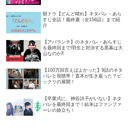
朝ドラ【どんど晴れ】ネタバレ・あら
すじ全話！最終週（全156話）まで紹
介
【アバランチ】のネタバレ・あらすじ
を最終回まで!羽生と対決する黒幕は大
山なのか⁈
【100万回言えばよかった】9話のネタ
バレと視聴率！直木が生き返った？ビ
ックリの展開！
【卒業式に、神谷詩子がいない】ネタ
バレを最終回まで！結末はファンファ
ーレの旅立ち！