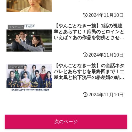
2024年11月10日
【やんごとなき一族】1話の視聴
フジテレビ
率とあらすじ！庶民のヒロインと
いえば？あの作品を彷彿とさせ
る！
2024年11月10日
【やんごとなき一族】の全話ネタ
フジテレビ
バレとあらすじを最終回まで！土
屋太鳳と松下洸平の格差婚の結
末！
2024年11月10日
次のページ