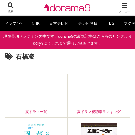
検索
メニュー
ドラマ >>
NHK
日本テレビ
テレビ朝日
TBS
フジ
現在長期メンテナンス中です。dorama9の新規記事はこちらのリンクより
dolly9にてこれまで通りご覧頂けます。
石橋凌
夏ドラマ一覧
夏ドラマ視聴率ランキング