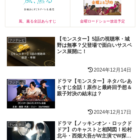
風、薫る全話あらすじ
金曜ロードショー放送予定
【モンスター】5話の視聴率・城
フジテレビ
野は無事？父登場で面白いサスペ
ンス展開に！
2024年12月14日
ドラマ【モンスター】ネタバレあ
フジテレビ
らすじ全話！原作と最終回予想＆
親子対決の結末は？
2024年12月17日
ドラマ【ノッキンオン・ロックド
テレビ朝日
ドア】のキャストと相関図！松村
北斗・西畑大吾がW主演でW探偵