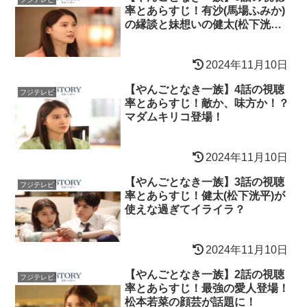
率とあらすじ！有沙(馬場ふみか)
の縁談と妹想いの健太(松下洸平)
に涙！
2024年11月10日
【やんごとなき一族】4話の視聴
フジテレビ
率とあらすじ！敵か、味方か！？
マダムキリコ登場！
2024年11月10日
【やんごとなき一族】3話の視聴
フジテレビ
率とあらすじ！健太(松下洸平)が
使えな過ぎてイライラ？
2024年11月10日
【やんごとなき一族】2話の視聴
フジテレビ
率とあらすじ！最強の愛人登場！
松本若菜の顔芸が話題に！