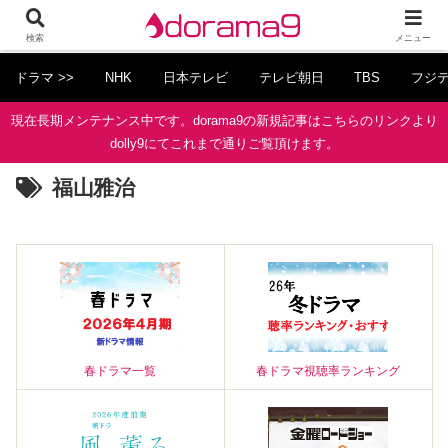
検索
メニュー
ドラマ >>
NHK
日本テレビ
テレビ朝日
TBS
フジ
現在長期メンテナンス中です。dorama9の新規記事はこちらのリンクより
dolly9にてこれまで通りご覧頂けます。
福山雅治
春ドラマ一覧
春ドラマ視聴率ランキング