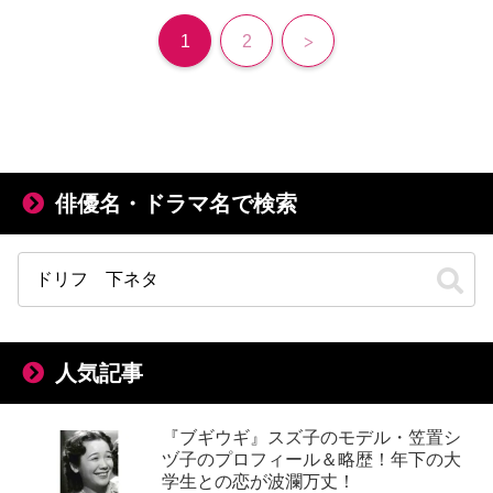
次
1
2
へ
俳優名・ドラマ名で検索
人気記事
『ブギウギ』スズ子のモデル・笠置シ
ヅ子のプロフィール＆略歴！年下の大
学生との恋が波瀾万丈！