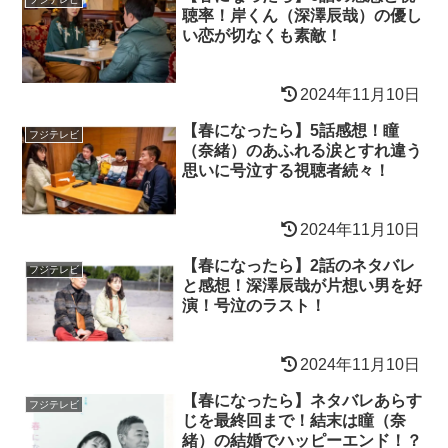
聴率！岸くん（深澤辰哉）の優し
い恋が切なくも素敵！
2024年11月10日
【春になったら】5話感想！瞳
フジテレビ
（奈緒）のあふれる涙とすれ違う
思いに号泣する視聴者続々！
2024年11月10日
【春になったら】2話のネタバレ
フジテレビ
と感想！深澤辰哉が片想い男を好
演！号泣のラスト！
2024年11月10日
【春になったら】ネタバレあらす
フジテレビ
じを最終回まで！結末は瞳（奈
緒）の結婚でハッピーエンド！？