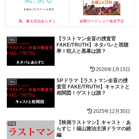
風、薫る全話あらすじ
金曜ロードショー放送予定
【ラストマン全盲の捜査官
TBS
FAKE/TRUTH】ネタバレと視聴
率！犯人と黒幕は誰？
2026年1月15日
SPドラマ【ラストマン全盲の捜
TBS
査官 FAKE/TRUTH】キャストと
相関図！ゲストは誰？
2025年12月30日
【映画ラストマン】キャスト・あ
映画
らすじ！福山雅治主演ドラマの続
編