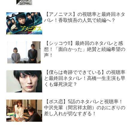
【アノニマス】の視聴率と最終回ネタ
バレ！香取慎吾の人気で続編へ？
【シッコウ!!】最終回のネタバレと感
想！「面白かった」絶賛と続編希望の
声！
【僕らは奇跡でできている】の視聴率
と最終回ネタバレ！高橋一生主演も早
くも爆死決定？
【ボス恋】5話のネタバレと視聴率！
中沢先輩（間宮祥太朗）のおにぎりの
差し入れが切なすぎる！