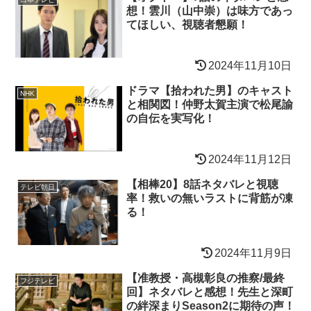
想！雲川（山中崇）は味方であっ
てほしい、視聴者懇願！
2024年11月10日
ドラマ【拾われた男】のキャスト
NHK
と相関図！仲野太賀主演で松尾諭
の自伝を実写化！
2024年11月12日
【相棒20】8話ネタバレと視聴
テレビ朝日
率！救いの無いラストに背筋が凍
る！
2024年11月9日
【准教授・高槻彰良の推察/最終
フジテレビ
回】ネタバレと感想！先生と深町
の絆深まりSeason2に期待の声！