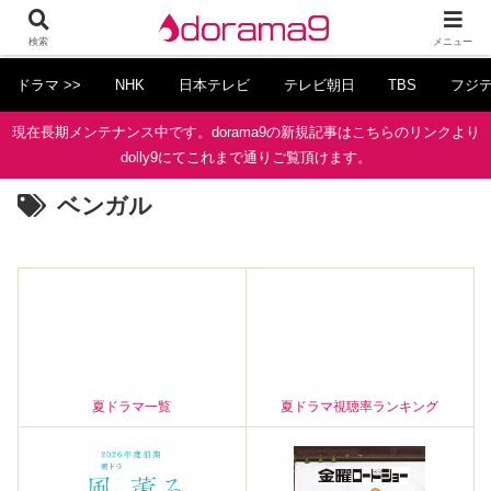
検索
メニュー
ドラマ >>
NHK
日本テレビ
テレビ朝日
TBS
フジ
現在長期メンテナンス中です。dorama9の新規記事はこちらのリンクより
dolly9にてこれまで通りご覧頂けます。
ベンガル
夏ドラマ一覧
夏ドラマ視聴率ランキング