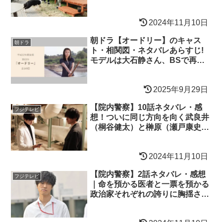
2024年11月10日
朝ドラ【オードリー】のキャス
朝ドラ
ト・相関図・ネタバレあらすじ!
モデルは大石静さん、BSで再放
送!
2025年9月29日
【院内警察】10話ネタバレ・感
フジテレビ
想！ついに同じ方向を向く武良井
（桐谷健太）と榊原（瀬戸康史）
に胸アツ！
2024年11月10日
【院内警察】2話ネタバレ・感想
フジテレビ
｜命を預かる医者と一票を預かる
政治家それぞれの誇りに胸揺さぶ
られる！