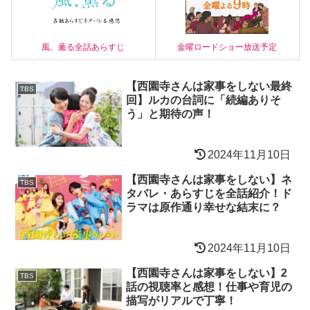
風、薫る全話あらすじ
金曜ロードショー放送予定
【西園寺さんは家事をしない最終
TBS
回】ルカの台詞に「続編ありそ
う」と期待の声！
2024年11月10日
【西園寺さんは家事をしない】ネ
TBS
タバレ・あらすじを全話紹介！ド
ラマは原作通り幸せな結末に？
2024年11月10日
【西園寺さんは家事をしない】2
TBS
話の視聴率と感想！仕事や育児の
描写がリアルで丁寧！