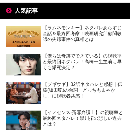
人気記事
【ラムネモンキー】ネタバレあらすじ
全話＆最終回考察！映画研究部顧問教
師の失踪事件の真相とは
【僕らは奇跡でできている】の視聴率
と最終回ネタバレ！高橋一生主演も早
くも爆死決定？
【ブギウギ】32話ネタバレと感想｜伝
蔵(坂田聡)の台詞「どっちもまやか
し」に視聴者共感！
【イノセンス-冤罪弁護士】の視聴率と
最終回ネタバレ！黒川拓の悲しい過去
とは？