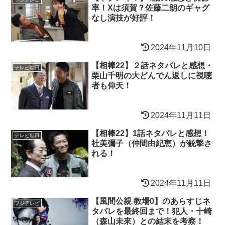
率！Xは須賀？佐藤二朗のギャグ
なし演技が好評！
2024年11月10日
【相棒22】２話ネタバレと感想・
テレビ朝日
栗山千明の大どんでん返しに視聴
者も仰天！
2024年11月11日
【相棒22】1話ネタバレと感想！
テレビ朝日
社美彌子（仲間由紀恵）が銃撃さ
れる！
2024年11月11日
【風間公親 教場0】のあらすじネ
フジテレビ
タバレを最終回まで！犯人・十崎
（森山未來）との結末を考察！