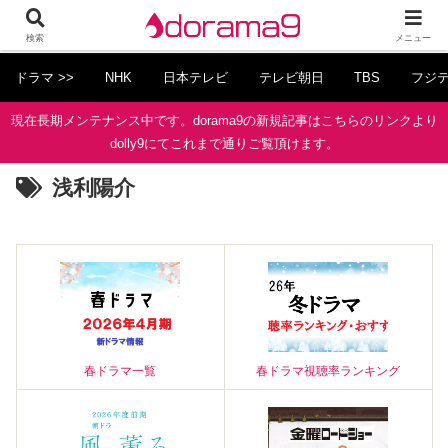
検索
メニュー
ドラマ >>
NHK
日本テレビ
テレビ朝日
TBS
フジ
現在長期メンテナンス中です。dorama9の新規記事はこちらのリンクより
dolly9にてこれまで通りご覧頂けます。
浅利陽介
春ドラマ一覧
春ドラマ視聴率ランキング