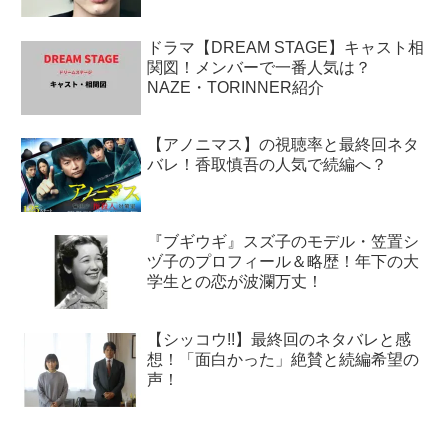
ドラマ【DREAM STAGE】キャスト相
関図！メンバーで一番人気は？
NAZE・TORINNER紹介
【アノニマス】の視聴率と最終回ネタ
バレ！香取慎吾の人気で続編へ？
『ブギウギ』スズ子のモデル・笠置シ
ヅ子のプロフィール＆略歴！年下の大
学生との恋が波瀾万丈！
【シッコウ!!】最終回のネタバレと感
想！「面白かった」絶賛と続編希望の
声！