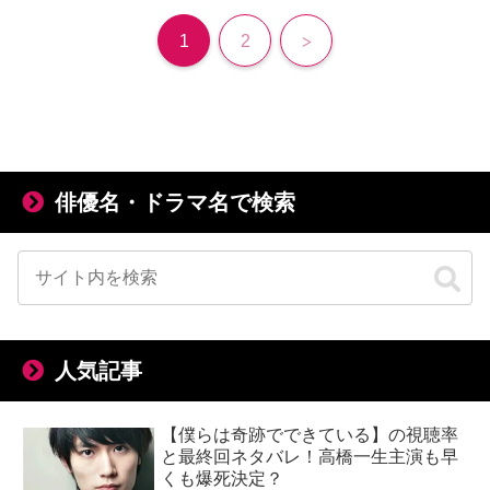
次
1
2
へ
俳優名・ドラマ名で検索
人気記事
【僕らは奇跡でできている】の視聴率
と最終回ネタバレ！高橋一生主演も早
くも爆死決定？