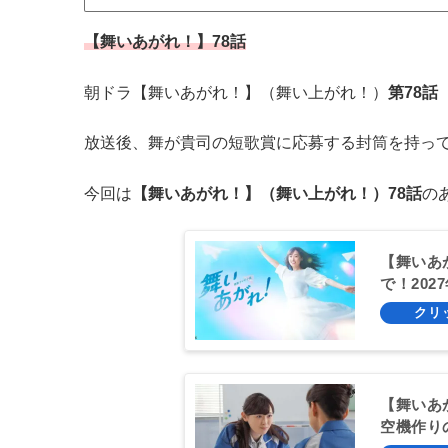
【舞いあがれ！】78話
朝ドラ【舞いあがれ！】（舞い上がれ！）
第78話
放送後、舞が貴司の短歌賞に応募する封筒を持って
今回は
【舞いあがれ！】（舞い上がれ！）78話
の
【舞いあ
で！20
【舞いあ
空機作り