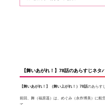
L
o
/
U
a
n
d
m
e
u
d
t
:
e
3
4
.
9
4
%
【舞いあがれ！】78話のあらすじネタ
【舞いあがれ！】（舞い上がれ！）78話
のあらす
前回、舞（福原遥）は、めぐみ（永作博美）に航
て…。