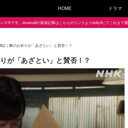
HOME
ドラマ
ス中です。dorama9の新規記事はこちらのリンクよりdolly9にてこれま
78話｜舞のお祈りが「あざとい」と賛否！？
祈りが「あざとい」と賛否！？