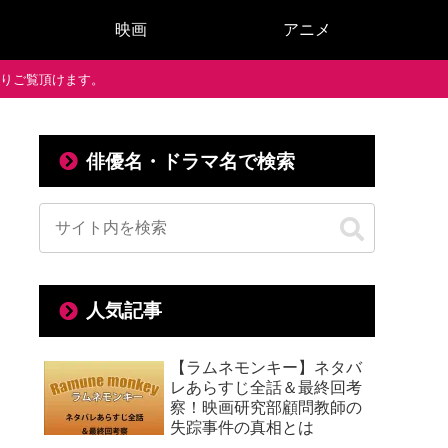
映画
アニメ
で通りご覧頂けます。
俳優名・ドラマ名で検索
人気記事
【ラムネモンキー】ネタバ
レあらすじ全話＆最終回考
察！映画研究部顧問教師の
失踪事件の真相とは