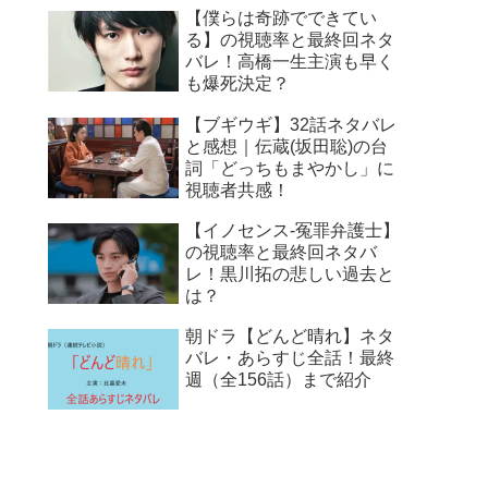
【僕らは奇跡でできてい
る】の視聴率と最終回ネタ
バレ！高橋一生主演も早く
も爆死決定？
【ブギウギ】32話ネタバレ
と感想｜伝蔵(坂田聡)の台
詞「どっちもまやかし」に
視聴者共感！
【イノセンス-冤罪弁護士】
の視聴率と最終回ネタバ
レ！黒川拓の悲しい過去と
は？
朝ドラ【どんど晴れ】ネタ
バレ・あらすじ全話！最終
週（全156話）まで紹介