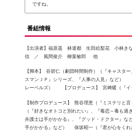
ですね。
番組情報
【出演者】福原遥 林遣都 生田絵梨花 小林き
信 ／ 風間俊介 柳葉敏郎 他
【脚本】 谷碧仁（劇団時間制作）（『キャスタ
スマンＪＰ』シリーズ、『人事の人見』など） 
レーベルズ） 【プロデュース】 宮﨑暖（『イ
【制作プロデュース】 熊谷理恵（『ミステリと
（『好きなオトコと別れたい』、『毒恋～毒も過
弁護士は手がかかる』、『グッド・ドクター』な
手がかかる』など） 保坂昭一（『君が心をくれ