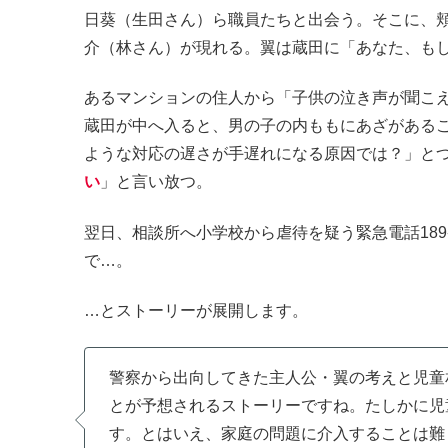
日葵（生田さん）ら職員たちと出会う。そこに、
介（林さん）が現れる。翼は蔵田に「あなた、も
あるマンションの住人から「子供の泣き声が聞こ
蔵田が中へ入ると、男の子の内ももにあざがある
ような対応の遅さが手遅れになる原因では？」と
い
」と言い放つ。
翌日、相談所へ小学校から虐待を疑う緊急電話18
で…。
…とストーリーが展開します。
警察から出向してきた主人公・翼の考えと児童
とが予想されるストーリーですね。たしかに児
す。とはいえ、家庭の問題に介入することは難