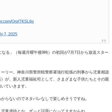
tter.com/OrolTKSL6o
ly 7, 2025
になる」（毎週月曜午後9時）の初回が7月7日から放送スター
トーリー。神奈川県警所轄警察署強行犯係の刑事から児童相談
遥）が、新人児童福祉司として、さまざまな子供たちとその親
描いていきます。
わからないのでネタバレなしで楽しめそうですね。
。児童虐待とか、ずっと話題になってますからね。