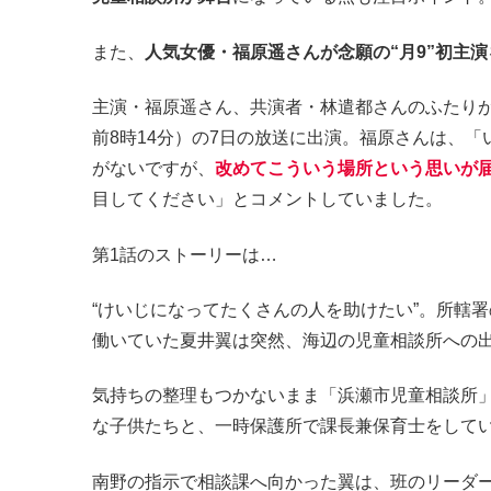
また、
人気女優・福原遥さんが念願の“月9”初主演
主演・福原遥さん、共演者・林遣都さんのふたり
前8時14分）の7日の放送に出演。福原さんは、
がないですが、
改めてこういう場所という思いが
目してください」とコメントしていました。
第1話のストーリーは…
“けいじになってたくさんの人を助けたい”。所轄
働いていた夏井翼は突然、海辺の児童相談所への
気持ちの整理もつかないまま「浜瀬市児童相談所
な子供たちと、一時保護所で課長兼保育士をして
南野の指示で相談課へ向かった翼は、班のリーダ