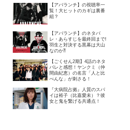
【アバランチ】の視聴率一
覧！大ヒットのカギは裏番
組？
【アバランチ】のネタバ
レ・あらすじを最終回まで!
羽生と対決する黒幕は大山
なのか⁈
【ごくせん2期】4話のネタ
バレと感想！ヤンクミ（仲
間由紀恵）の名言「人と比
べんな」が刺さる！
『大病院占拠』人質のスパ
イは裕子（比嘉愛未）？彼
女と鬼を繋げる共通点！