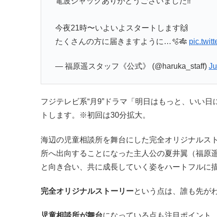
電波ジャックありがとうございました‼︎
今夜21時〜いよいよスタートします🙌
たくさんの方に届きますように…🫧🎋
pic.twi
— 福原遥スタッフ《公式》 (@haruka_staff)
Ju
フジテレビ系“月9”ドラマ「明日はもっと、いい日
トします。※初回は30分拡大。
海辺の児童相談所を舞台にした完全オリジナルス
所へ出向することになった主人公の夏井翼（福原
と向き合い、共に成長していく姿をハートフルに
完全オリジナルストーリー
という点は、誰も先が
児童相談所が舞台
になっている点も注目ポイント