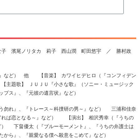
な子 濱尾ノリタカ 莉子 西山潤 町田悠宇 ／ 勝村政
ー』など） 他 【音楽】 カワイヒデヒロ（『コンフィデン
【主題歌】 ＪＵＪＵ『小さな歌』（ソニー・ミュージック
ップス』、『元彼の遺言状』など）
言う勿れ』、『トレース～科捜研の男～』など） 三浦和佳奈
ぎれば恋となる～』など） 【演出】 相沢秀幸（『うちの
ど） 下畠優太（『ブルーモーメント』、『うちの弁護士は
たから』、『親愛なる僕へ殺意をこめて』など）