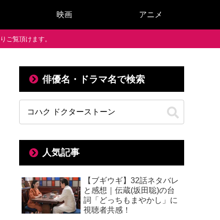
映画
アニメ
で通りご覧頂けます。
俳優名・ドラマ名で検索
人気記事
【ブギウギ】32話ネタバレ
と感想｜伝蔵(坂田聡)の台
詞「どっちもまやかし」に
視聴者共感！