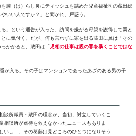
頬を腫（は）らし鼻にティッシュを詰めた児童福祉司の蔵田総
しやいい人ですか？」と聞かれ、戸惑う。
える」という通告が入った。訪問を嫌がる母親を説得して翼と
ことに気付く。だが、何も言わずに家を出る蔵田に翼は「その
つっかかると、蔵田は「
児相の仕事は親の罪を暴くことではな
9番が入る。その子はマンションで会ったあざのある男の子
相談所職員・蔵田の理念が、当初、対立していくこ
童相談所が虐待を救えなかったニュースもありま
しいし…。その葛藤は見どころのひとつになりそう