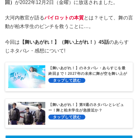
回）
が2022年12月2日（金曜）に放送されました。
大河内教官が語る
パイロットの本質
とは？そして、舞の言
動が柏木学生のピンチを救うことに…。
今回は
【舞いあがれ！】（舞い上がれ！）45話
のあらす
じネタバレ・感想について!
【舞いあがれ！】のネタバレ・あらすじを最
終回まで！2027年の未来に舞が空を舞い上が
る！？
【舞いあがれ！】第9週のネタバレとレビュ
ー！舞と柏木学生が急接近か？