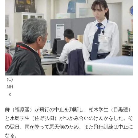
(C)
NH
K
舞（福原遥）が飛行の中止を判断し、柏木学生（目黒蓮）
と水島学生（佐野弘樹）がつかみ合いのけんかをした。そ
の翌日、雨が降って悪天候のため、また飛行訓練は中止に
なる。