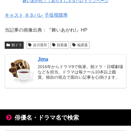
舞いあがれ！｜あらすじネタバレトップページ
キャスト
ネタバレ
子役
視聴率
当記事の画像出典：『舞いあがれ!』HP
朝ドラ
吉川晃司
目黒蓮
福原遥
Jima
2016年からドラマ9で執筆。朝ドラ・日曜劇場
などを担当。ドラマは毎クール10本以上鑑
賞。独自の視点で面白い記事を心掛けます。
俳優名・ドラマ名で検索