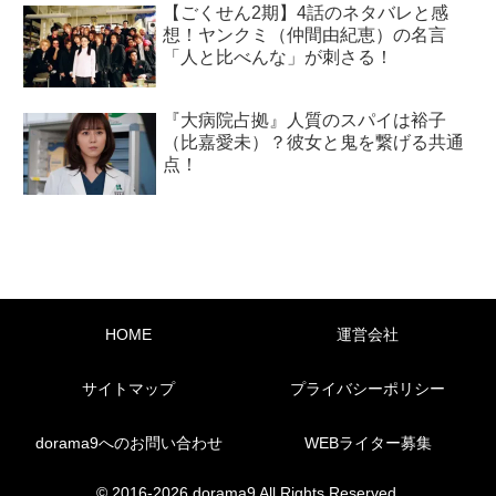
【ごくせん2期】4話のネタバレと感
想！ヤンクミ（仲間由紀恵）の名言
「人と比べんな」が刺さる！
『大病院占拠』人質のスパイは裕子
（比嘉愛未）？彼女と鬼を繋げる共通
点！
HOME
運営会社
サイトマップ
プライバシーポリシー
dorama9へのお問い合わせ
WEBライター募集
© 2016-2026 dorama9 All Rights Reserved.