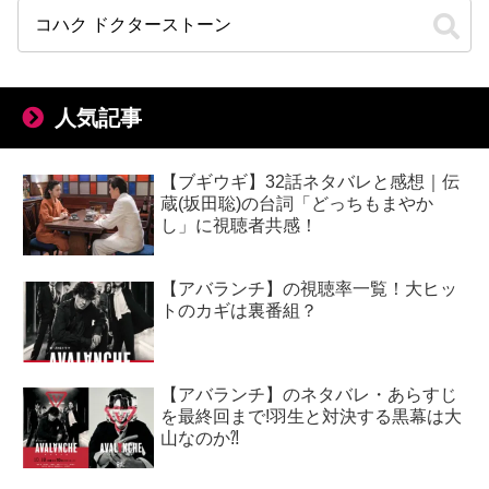
人気記事
【ブギウギ】32話ネタバレと感想｜伝
蔵(坂田聡)の台詞「どっちもまやか
し」に視聴者共感！
【アバランチ】の視聴率一覧！大ヒッ
トのカギは裏番組？
【アバランチ】のネタバレ・あらすじ
を最終回まで!羽生と対決する黒幕は大
山なのか⁈