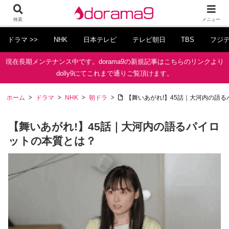
検索
メニュー
ドラマ >>
NHK
日本テレビ
テレビ朝日
TBS
フジ
現在長期メンテナンス中です。dorama9の新規記事はこちらのリンクより
dolly9にてこれまで通りご覧頂けます。
ホーム
ドラマ
NHK
朝ドラ
【舞いあがれ!】45話｜大河内の語
【舞いあがれ!】45話｜大河内の語るパイロ
ットの本質とは？