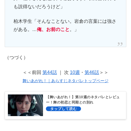
も説得ないだろうけど」
柏木学生「そんなことない。岩倉の言葉には強さ
がある。…
俺、お前のこと
。」
（つづく）
＜＜前回
第44話
｜ 次
10週
・
第46話
＞＞
舞いあがれ！｜あらすじネタバレトップページ
【舞いあがれ！】第10週のネタバレとレビュ
ー！舞の初恋と同期との別れ