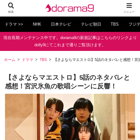
検索
メニュー
ドラマ >>
NHK
日本テレビ
テレビ朝日
TBS
フジ
現在長期メンテナンス中です。dorama9の新規記事はこちらのリンクより
dolly9にてこれまで通りご覧頂けます。
ホーム
ドラマ
TBS
【さよならマエストロ】5話のネタバレと感想！宮
【さよならマエストロ】5話のネタバレと
感想！宮沢氷魚の歌唱シーンに反響！