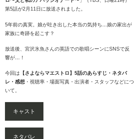
ロ〜父と私のアパッシオナート〜
」（TBS、日曜21時）
第5話が2月11日に放送されました。
5年前の真実。娘が吐き出した本当の気持ち…娘の家出が
家族に奇跡を起こす？
放送後、宮沢氷魚さんの英語での歌唱シーンにSNSで反
響が…！
今回は
【さよならマエストロ】5話のあらすじ・ネタバ
レ・感想
・視聴率・場面写真・出演者・スタッフなどにつ
いて。
キャスト
ネタバレ