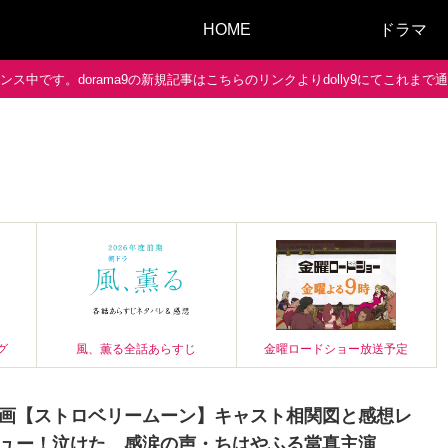
HOME
ドラマ
ス中です。dorama9の新規記事はこちらのリンクよりdolly9にてこれま
グ
風、薫る全話あらすじ
金曜ロードショー放送予定
画【ストロベリームーン】キャスト相関図と感想レ
ュー！泣けた、感涙の声・ちはやふる當真主演