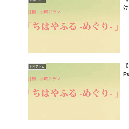
け
【
日本テレビ
P