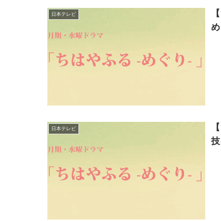
【
日本テレビ
め
【
日本テレビ
技