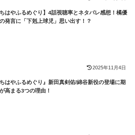
ちはやふるめぐり】4話視聴率とネタバレ感想！橘優
の発言に「下剋上球児」思い出す！？
2025年11月4日
ちはやふるめぐり』新田真剣佑/綿谷新役の登場に期
が高まる3つの理由！