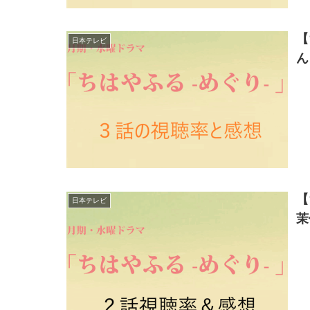
【
日本テレビ
ん
【
日本テレビ
茉