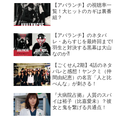
【アバランチ】の視聴率一
覧！大ヒットのカギは裏番
組？
【アバランチ】のネタバ
レ・あらすじを最終回まで!
羽生と対決する黒幕は大山
なのか⁈
【ごくせん2期】4話のネタ
バレと感想！ヤンクミ（仲
間由紀恵）の名言「人と比
べんな」が刺さる！
『大病院占拠』人質のスパ
イは裕子（比嘉愛未）？彼
女と鬼を繋げる共通点！