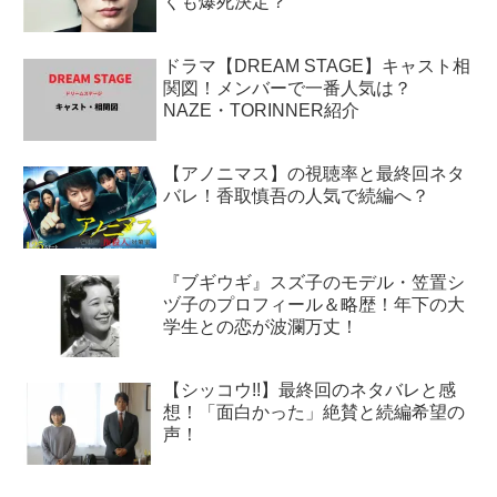
くも爆死決定？
ドラマ【DREAM STAGE】キャスト相
関図！メンバーで一番人気は？
NAZE・TORINNER紹介
【アノニマス】の視聴率と最終回ネタ
バレ！香取慎吾の人気で続編へ？
『ブギウギ』スズ子のモデル・笠置シ
ヅ子のプロフィール＆略歴！年下の大
学生との恋が波瀾万丈！
【シッコウ!!】最終回のネタバレと感
想！「面白かった」絶賛と続編希望の
声！