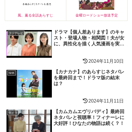
風、薫る全話あらすじ
金曜ロードショー放送予定
ドラマ【個人差あります】のキャ
フジテレビ
スト・登場人物・相関図！夫が女
に、異性化を描く人気漫画を実写
化！
2024年11月10日
【カナカナ】のあらすじネタバレ
NHK
を最終回まで！ドラマ版の結末
は？
2024年11月11日
【カムカムエヴリバディ】最終回
朝ドラ
ネタバレと視聴率！フィナーレに
大好評！ひなたの物語は続く？！