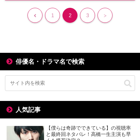
前
次
1
2
3
へ
へ
俳優名・ドラマ名で検索
人気記事
【僕らは奇跡でできている】の視聴率
と最終回ネタバレ！高橋一生主演も早