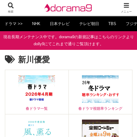
検索
メニュー
ドラマ >>
NHK
日本テレビ
テレビ朝日
TBS
フジ
現在長期メンテナンス中です。dorama9の新規記事はこちらのリンクより
dolly9にてこれまで通りご覧頂けます。
新川優愛
春ドラマ一覧
春ドラマ視聴率ランキング