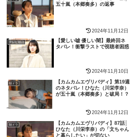
五十嵐（本郷奏多）の返事
2024年11月12日
【愛しい嘘 優しい闇】最終回ネ
テレビ朝日
タバレ！衝撃ラストで視聴者困惑
2024年11月10日
【カムカムエヴリバディ】第19週
朝ドラ
のネタバレ！ひなた（川栄李奈）
が五十嵐（本郷奏多）と破局！？
2024年11月12日
【カムカムエヴリバディ】87話│
朝ドラ
ひなた（川栄李奈）の「文ちゃん
と暮らしたい」が切ない