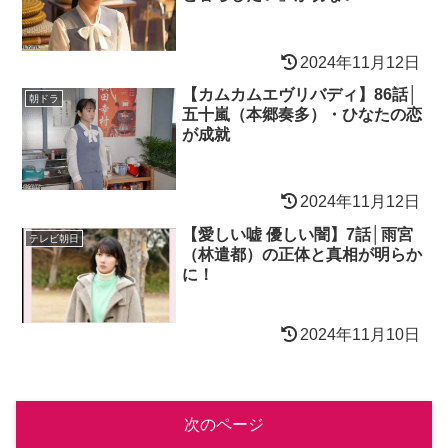
2024年11月12日
【カムカムエヴリバディ】86話│
朝ドラ
五十嵐（本郷奏多）・ひなたの恋
が成就
2024年11月12日
【愛しい嘘 優しい闇】7話│雨宮
テレビ朝日
（林遣都）の正体と真相が明らか
に！
2024年11月10日
次のページ