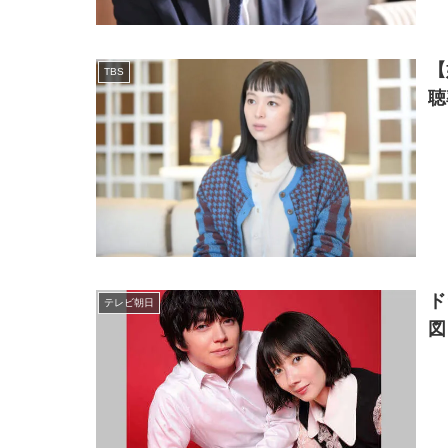
【
TBS
聴
ド
テレビ朝日
図