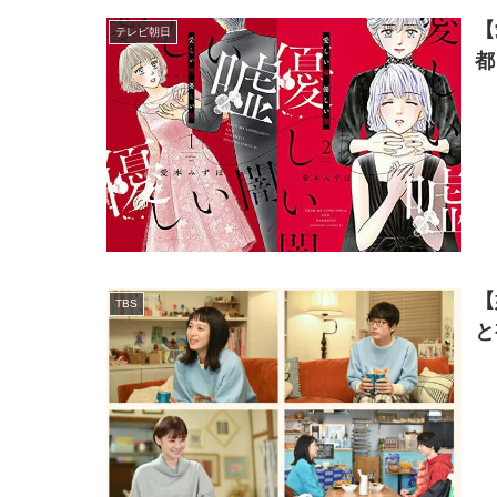
【
テレビ朝日
都
【
TBS
と