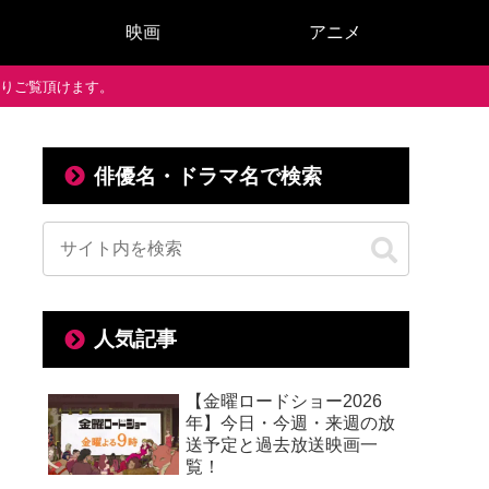
映画
アニメ
で通りご覧頂けます。
俳優名・ドラマ名で検索
人気記事
【金曜ロードショー2026
年】今日・今週・来週の放
送予定と過去放送映画一
覧！