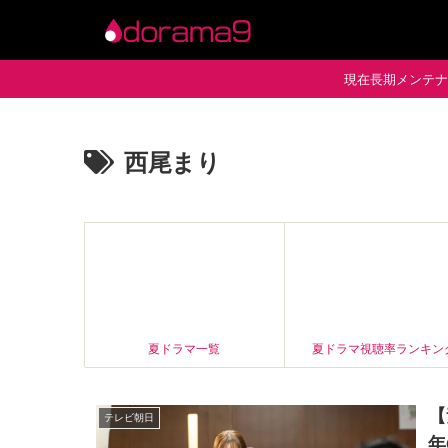
現在長期メンテナン
西尾まり
夏ドラマ一覧
夏ドラマ視聴率ランキン
【
テレビ朝日
年