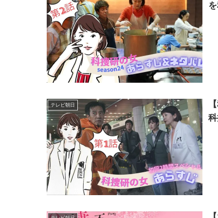
を
【
テレビ朝日
科
【
テレビ朝日