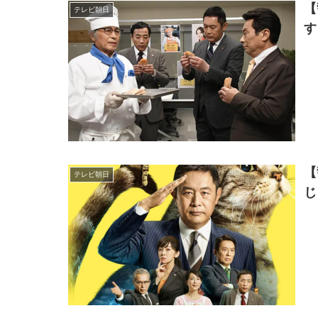
【
テレビ朝日
す
【
テレビ朝日
じ