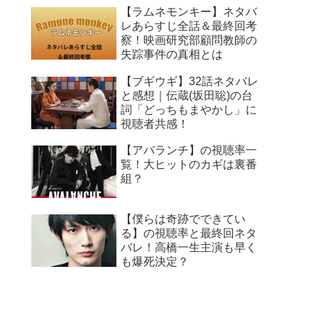
【ラムネモンキー】ネタバ
レあらすじ全話＆最終回考
察！映画研究部顧問教師の
失踪事件の真相とは
【ブギウギ】32話ネタバレ
と感想｜伝蔵(坂田聡)の台
詞「どっちもまやかし」に
視聴者共感！
【アバランチ】の視聴率一
覧！大ヒットのカギは裏番
組？
【僕らは奇跡でできてい
る】の視聴率と最終回ネタ
バレ！高橋一生主演も早く
も爆死決定？