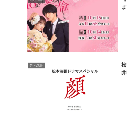
ま
松
テレビ朝日
井