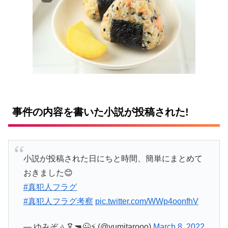
事件の内容を書いた小説が投稿された!
小説が投稿された日にちと時間、簡単にまとめて
おきました😊
#真犯人フラグ
#真犯人フラグ考察
pic.twitter.com/WWp4oonfhV
— ゆみぞぅ🦑🔫😉⚡ (@yumitarooo)
March 8, 2022