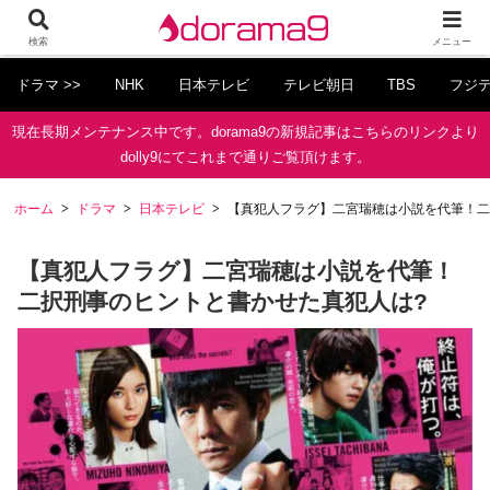
検索
メニュー
ドラマ >>
NHK
日本テレビ
テレビ朝日
TBS
フジ
現在長期メンテナンス中です。dorama9の新規記事はこちらのリンクより
dolly9にてこれまで通りご覧頂けます。
ホーム
ドラマ
日本テレビ
【真犯人フラグ】二宮瑞穂は小説を代筆！二
【真犯人フラグ】二宮瑞穂は小説を代筆！
二択刑事のヒントと書かせた真犯人は?