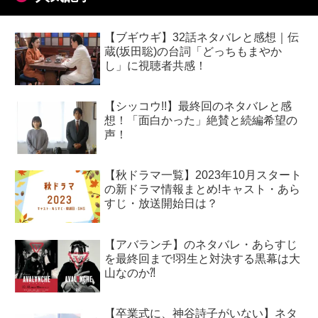
【ブギウギ】32話ネタバレと感想｜伝
蔵(坂田聡)の台詞「どっちもまやか
し」に視聴者共感！
【シッコウ!!】最終回のネタバレと感
想！「面白かった」絶賛と続編希望の
声！
【秋ドラマ一覧】2023年10月スタート
の新ドラマ情報まとめ!キャスト・あら
すじ・放送開始日は？
【アバランチ】のネタバレ・あらすじ
を最終回まで!羽生と対決する黒幕は大
山なのか⁈
【卒業式に、神谷詩子がいない】ネタ