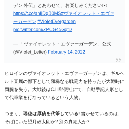
デン 外伝」とあわせて、お楽しみください✉️
https://t.co/ahljDqB0MS
#ヴァイオレット・エヴァ
ーガーデン
#VioletEvergarden
pic.twitter.com/ZPCG45GqtD
— 「ヴァイオレット・エヴァーガーデン」公式
(@Violet_Letter)
February 14, 2022
ヒロインのヴァイオレット・エヴァーガーデンは、ギルベ
ルト直属の部下として類稀なる戦闘力を持ったが大戦時に
両腕を失う。大戦後はC.H郵便社にて、自動手記人形とし
て代筆業を行なっているという人物。
つまり、
瑞穂は原稿を代筆している!
書かせているのは、
そばにいた望月鼓太朗か? 別の真犯人か?