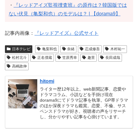
・
『レッドアイズ監視捜査班』の原作は？韓国版では
ない伏見（亀梨和也）のモデルは？ | 【dorama9】
記事内画像：
『レッドアイズ』公式サイト
日本テレビ
亀梨和也
奈緒
忍成修吾
木村祐一
松村北斗
正名僕蔵
笠原秀幸
趣里
長田成哉
高嶋政伸
hitomi
ライター歴12年以上。web新聞記事、恋愛や
ドラマコラム、小説などを手掛け現在
dorama9にてドラマ記事を執筆。GP帯ドラマ
のほか深夜ドラマも鑑賞。恋愛、不倫、サス
ペンスドラマが好き。視聴者の声をリサーチ
し、分かりやすい記事を心掛けています。