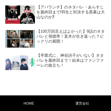
【アバランチ】のネタバレ・あらすじ
を最終回まで!羽生と対決する黒幕は大
山なのか⁈
【100万回言えばよかった】9話のネタ
バレと視聴率！直木が生き返った？ビ
ックリの展開！
【卒業式に、神谷詩子がいない】ネタ
バレを最終回まで！結末はファンファ
ーレの旅立ち！
HOME
運営会社