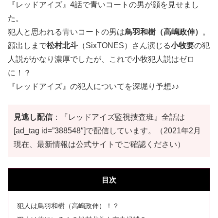
『レッドアイズ』4話で青いコートの男が顔を見せまし
た。
犯人と思われる青いコートの男は
鳥羽和樹（高嶋政伸）
。
顔出しまで
松村北斗
（SixTONES）さん演じる
小牧要
の犯
人説がかなり濃厚でしたが、これで小牧犯人説はゼロ
に！？
『レッドアイズ』の犯人についてを深堀り予想♪♪
見逃し配信
：『レッドアイズ監視捜査班』全話は
[ad_tag id=”388548″]で配信しています。（2021年2月
現在、最新情報は公式サイトでご確認ください）
目次
犯人は鳥羽和樹（高嶋政伸）！？