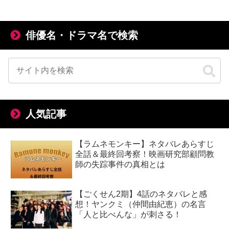
俳優名・ドラマ名で検索
人気記事
【ラムネモンキー】ネタバレあらすじ
全話＆最終回考察！映画研究部顧問教
師の失踪事件の真相とは
【ごくせん2期】4話のネタバレと感
想！ヤンクミ（仲間由紀恵）の名言
「人と比べんな」が刺さる！