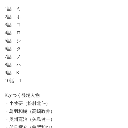
1話 ミ
2話 ホ
3話 コ
4話 ロ
5話 シ
6話 タ
7話 ノ
8話 ハ
9話 K
10話 T
Kがつく登場人物
・小牧要（松村北斗）
・鳥羽和樹（高嶋政伸）
・奥州寛治（矢島健一）
・伏見響介（亀梨和也）