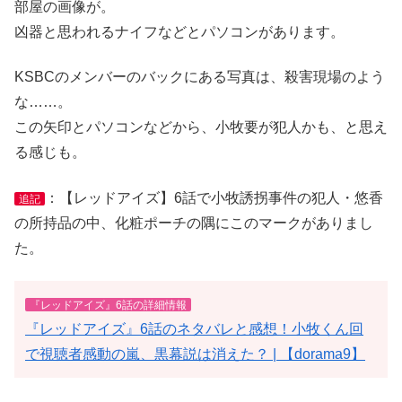
部屋の画像が。
凶器と思われるナイフなどとパソコンがあります。
KSBCのメンバーのバックにある写真は、殺害現場のよう
な……。
この矢印とパソコンなどから、小牧要が犯人かも、と思え
る感じも。
：【レッドアイズ】6話で小牧誘拐事件の犯人・悠香
追記
の所持品の中、化粧ポーチの隅にこのマークがありまし
た。
『レッドアイズ』6話の詳細情報
『レッドアイズ』6話のネタバレと感想！小牧くん回
で視聴者感動の嵐、黒幕説は消えた？ | 【dorama9】