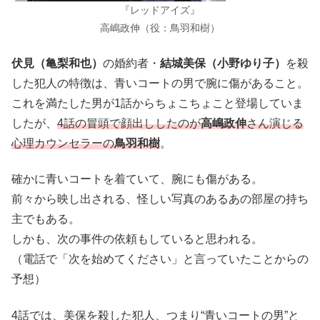
『レッドアイズ』
高嶋政伸（役：鳥羽和樹）
伏見（亀梨和也）
の婚約者・
結城美保（小野ゆり子）
を殺
した犯人の特徴は、青いコートの男で腕に傷があること。
これを満たした男が1話からちょこちょこと登場していま
したが、
4話の冒頭で顔出ししたのが
高嶋政伸
さん演じる
心理カウンセラーの
鳥羽和樹
。
確かに青いコートを着ていて、腕にも傷がある。
前々から映し出される、怪しい写真のあるあの部屋の持ち
主でもある。
しかも、次の事件の依頼もしていると思われる。
（電話で「次を始めてください」と言っていたことからの
予想）
4話では、美保を殺した犯人、つまり“青いコートの男”と