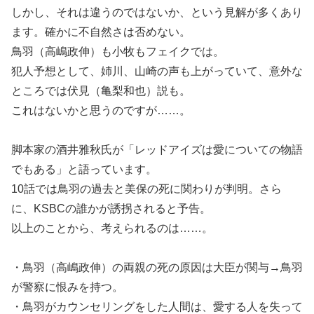
しかし、それは違うのではないか、という見解が多くあり
ます。確かに不自然さは否めない。
鳥羽（高嶋政伸）も小牧もフェイクでは。
犯人予想として、姉川、山崎の声も上がっていて、意外な
ところでは伏見（亀梨和也）説も。
これはないかと思うのですが……。
脚本家の酒井雅秋氏が「レッドアイズは愛についての物語
でもある」と語っています。
10話では鳥羽の過去と美保の死に関わりが判明。さら
に、KSBCの誰かが誘拐されると予告。
以上のことから、考えられるのは……。
・鳥羽（高嶋政伸）の両親の死の原因は大臣が関与→鳥羽
が警察に恨みを持つ。
・鳥羽がカウンセリングをした人間は、愛する人を失って