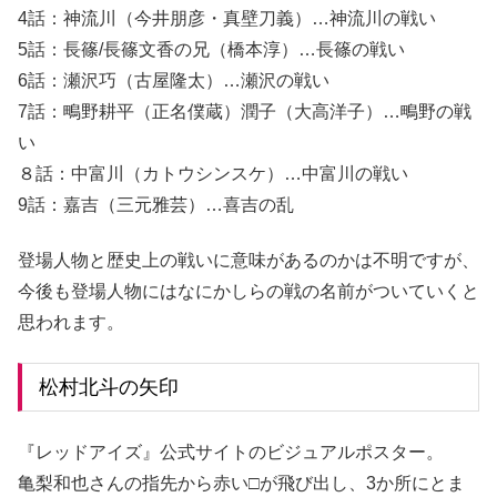
4話：神流川（今井朋彦・真壁刀義）…神流川の戦い
5話：長篠/長篠文香の兄（橋本淳）…長篠の戦い
6話：瀬沢巧（古屋隆太）…瀬沢の戦い
7話：鴫野耕平（正名僕蔵）潤子（大高洋子）…鴫野の戦
い
８話：中富川（カトウシンスケ）…中富川の戦い
9話：嘉吉（三元雅芸）…喜吉の乱
登場人物と歴史上の戦いに意味があるのかは不明ですが、
今後も登場人物にはなにかしらの戦の名前がついていくと
思われます。
松村北斗の矢印
『レッドアイズ』公式サイトのビジュアルポスター。
亀梨和也さんの指先から赤い□が飛び出し、3か所にとま