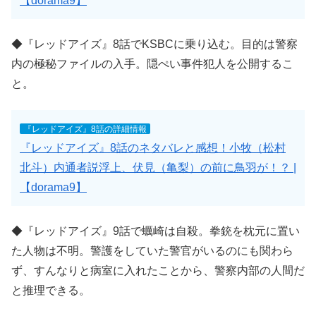
【dorama9】
◆『レッドアイズ』8話でKSBCに乗り込む。目的は警察
内の極秘ファイルの入手。隠ぺい事件犯人を公開するこ
と。
『レッドアイズ』8話の詳細情報
『レッドアイズ』8話のネタバレと感想！小牧（松村
北斗）内通者説浮上、伏見（亀梨）の前に鳥羽が！？ |
【dorama9】
◆『レッドアイズ』9話で蠣崎は自殺。拳銃を枕元に置い
た人物は不明。警護をしていた警官がいるのにも関わら
ず、すんなりと病室に入れたことから、警察内部の人間だ
と推理できる。