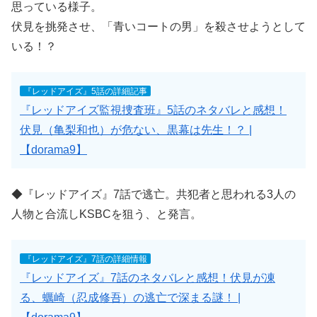
思っている様子。
伏見を挑発させ、「青いコートの男」を殺させようとして
いる！？
『レッドアイズ』5話の詳細記事
『レッドアイズ監視捜査班』5話のネタバレと感想！
伏見（亀梨和也）が危ない、黒幕は先生！？ |
【dorama9】
◆『レッドアイズ』7話で逃亡。共犯者と思われる3人の
人物と合流しKSBCを狙う、と発言。
『レッドアイズ』7話の詳細情報
『レッドアイズ』7話のネタバレと感想！伏見が凍
る、蠣崎（忍成修吾）の逃亡で深まる謎！ |