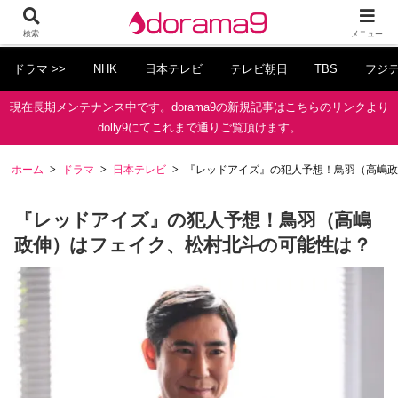
検索
メニュー
ドラマ >>
NHK
日本テレビ
テレビ朝日
TBS
フジ
現在長期メンテナンス中です。dorama9の新規記事はこちらのリンクより
dolly9にてこれまで通りご覧頂けます。
ホーム
ドラマ
日本テレビ
『レッドアイズ』の犯人予想！鳥羽（高嶋政
『レッドアイズ』の犯人予想！鳥羽（高嶋
政伸）はフェイク、松村北斗の可能性は？