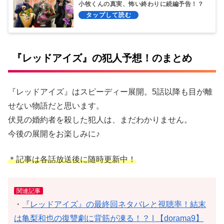
小牧くんの真実、怖い終わりに続編予告！？
『レッドアイズ』の犯人予想！のまとめ
『レッドアイズ』はスピーディー展開。5話以降も目が離
せない物語だと思います。
伏見の婚約者を殺した犯人は、まだわかりません。
今後の展開をお楽しみに♪
＊記事は各話放送後に随時更新中！
関連記事
・
『レッドアイズ』の最終回ネタバレと視聴率！結末
は亀梨和也の復讐劇に背筋が凍る！？ | 【dorama9】