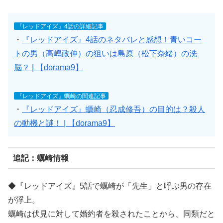
『レッドアイズ』4話の詳細記事
・
『レッドアイズ』4話のネタバレと感想！青いコー
トの男（高嶋政伸）の狙いは島原（松下奈緒）の洗
脳？ | 【dorama9】
『レッドアイズ』蠣崎の関連記事
・
『レッドアイズ』蠣崎（忍成修吾）の目的は？殺人
の動機と謎！ | 【dorama9】
追記：蠣崎情報
◆『レッドアイズ』5話で蠣崎が「先生」と呼ぶ男の存在
が浮上。
蠣崎は伏見に対して婚約者を殺されたことから、同類だと