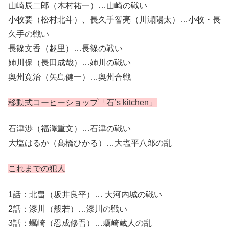
山崎辰二郎（木村祐一）…山崎の戦い
小牧要（松村北斗）、長久手智亮（川瀬陽太）…小牧・長
久手の戦い
長篠文香（趣里）…長篠の戦い
姉川保（長田成哉）…姉川の戦い
奥州寛治（矢島健一）…奥州合戦
移動式コーヒーショップ「石’s kitchen」
石津渉（福澤重文）…石津の戦い
大塩はるか（髙橋ひかる）…大塩平八郎の乱
これまでの犯人
1話：北畠（坂井良平）… 大河内城の戦い
2話：漆川（般若）…漆川の戦い
3話：蠣崎（忍成修吾）…蠣崎蔵人の乱