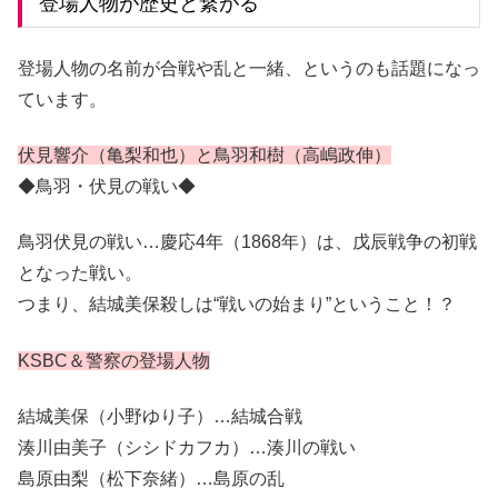
登場人物が歴史と繋がる
登場人物の名前が合戦や乱と一緒、というのも話題になっ
ています。
伏見響介（亀梨和也）と鳥羽和樹（高嶋政伸）
◆鳥羽・伏見の戦い◆
鳥羽伏見の戦い…慶応4年（1868年）は、戊辰戦争の初戦
となった戦い。
つまり、結城美保殺しは“戦いの始まり”ということ！？
KSBC＆警察の登場人物
結城美保（小野ゆり子）…結城合戦
湊川由美子（シシドカフカ）…湊川の戦い
島原由梨（松下奈緒）…島原の乱