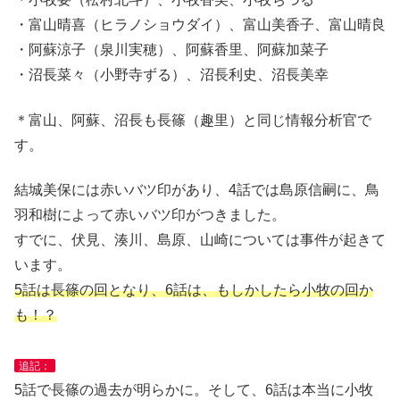
・富山晴喜（ヒラノショウダイ）、富山美香子、富山晴良
・阿蘇涼子（泉川実穂）、阿蘇香里、阿蘇加菜子
・沼長菜々（小野寺ずる）、沼長利史、沼長美幸
＊富山、阿蘇、沼長も長篠（趣里）と同じ情報分析官で
す。
結城美保には赤いバツ印があり、4話では島原信嗣に、鳥
羽和樹によって赤いバツ印がつきました。
すでに、伏見、湊川、島原、山崎については事件が起きて
います。
5話は長篠の回となり、6話は、もしかしたら小牧の回か
も！？
追記：
5話で長篠の過去が明らかに。そして、6話は本当に小牧