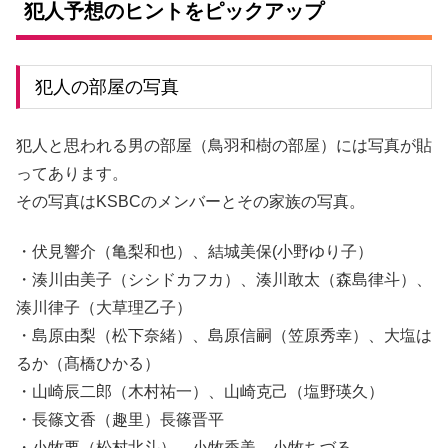
犯人予想のヒントをピックアップ
犯人の部屋の写真
犯人と思われる男の部屋（鳥羽和樹の部屋）には写真が貼
ってあります。
その写真はKSBCのメンバーとその家族の写真。
・伏見響介（亀梨和也）、結城美保(小野ゆり子）
・湊川由美子（シシドカフカ）、湊川敢太（森島律斗）、
湊川律子（大草理乙子）
・島原由梨（松下奈緒）、島原信嗣（笠原秀幸）、大塩は
るか（髙橋ひかる）
・山崎辰二郎（木村祐一）、山崎克己（塩野瑛久）
・長篠文香（趣里）長篠晋平
・小牧要（松村北斗）、小牧香美、小牧ちづる