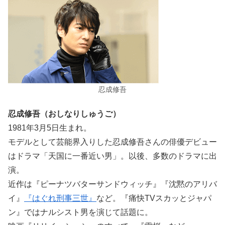
忍成修吾
忍成修吾（おしなりしゅうご）
1981年3月5日生まれ。
モデルとして芸能界入りした忍成修吾さんの俳優デビュー
はドラマ「天国に一番近い男」。以後、多数のドラマに出
演。
近作は『ピーナツバターサンドウィッチ』『沈黙のアリバ
イ』
『はぐれ刑事三世』
など。『痛快TVスカッとジャパ
ン』ではナルシスト男を演じて話題に。