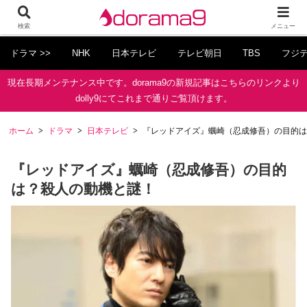
検索
メニュー
ドラマ >>
NHK
日本テレビ
テレビ朝日
TBS
フジ
現在長期メンテナンス中です。dorama9の新規記事はこちらのリンクより
dolly9にてこれまで通りご覧頂けます。
ホーム
ドラマ
日本テレビ
『レッドアイズ』蠣崎（忍成修吾）の目的は
『レッドアイズ』蠣崎（忍成修吾）の目的
は？殺人の動機と謎！