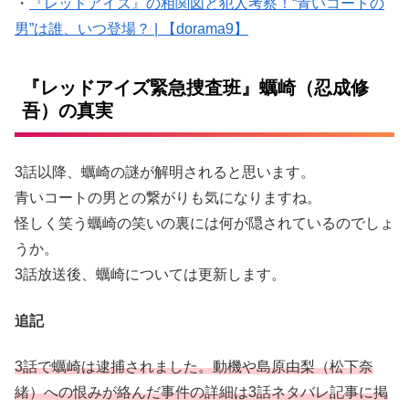
・
『レッドアイズ』の相関図と犯人考察！“青いコートの
男”は誰、いつ登場？ | 【dorama9】
『レッドアイズ緊急捜査班』蠣崎（忍成修
吾）の真実
3話以降、蠣崎の謎が解明されると思います。
青いコートの男との繋がりも気になりますね。
怪しく笑う蠣崎の笑いの裏には何が隠されているのでしょ
うか。
3話放送後、蠣崎については更新します。
追記
3話で蠣崎は逮捕されました。動機や島原由梨（松下奈
緒）への恨みが絡んだ事件の詳細は3話ネタバレ記事に掲