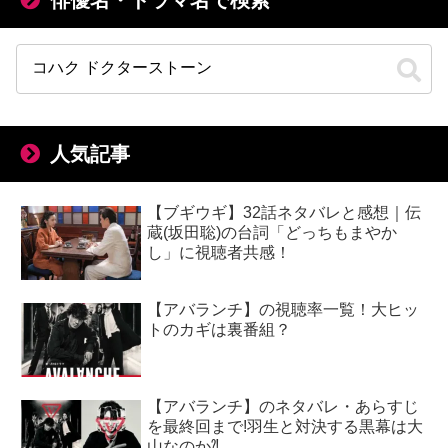
人気記事
【ブギウギ】32話ネタバレと感想｜伝
蔵(坂田聡)の台詞「どっちもまやか
し」に視聴者共感！
【アバランチ】の視聴率一覧！大ヒッ
トのカギは裏番組？
【アバランチ】のネタバレ・あらすじ
を最終回まで!羽生と対決する黒幕は大
山なのか⁈