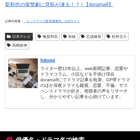
梨和也の復讐劇に背筋が凍る！？ | 【dorama9】
記事内画像：
『レッドアイズ監視捜査班』公式サイト
日本テレビ
亀梨和也
奈緒
忍成修吾
松村北斗
高嶋政伸
hitomi
ライター歴12年以上。web新聞記事、恋愛や
ドラマコラム、小説などを手掛け現在
dorama9にてドラマ記事を執筆。GP帯ドラマ
のほか深夜ドラマも鑑賞。恋愛、不倫、サス
ペンスドラマが好き。視聴者の声をリサーチ
し、分かりやすい記事を心掛けています。
俳優名・ドラマ名で検索