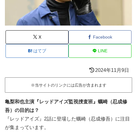
X
Facebook
はてブ
LINE
2024年11月9日
※当サイトのリンクには広告が含まれます
亀梨和也主演『レッドアイズ監視捜査班』蠣崎（忍成修
吾）の目的は？
『レッドアイズ』2話に登場した蠣崎（忍成修吾）に注目
が集まっています。