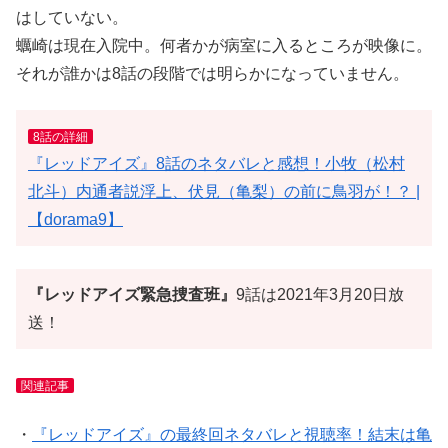
はしていない。
蠣崎は現在入院中。何者かが病室に入るところが映像に。
それが誰かは8話の段階では明らかになっていません。
8話の詳細
『レッドアイズ』8話のネタバレと感想！小牧（松村
北斗）内通者説浮上、伏見（亀梨）の前に鳥羽が！？ |
【dorama9】
『レッドアイズ緊急捜査班』
9話は2021年3月20日放
送！
関連記事
・
『レッドアイズ』の最終回ネタバレと視聴率！結末は亀