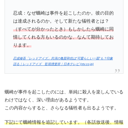
忍成：なぜ蠣崎は事件を起こしたのか。彼の目的
は達成されるのか。そして新たな犠牲者とは？
（すべてが分かったとき）もしかしたら蠣崎に同
情してくれる方もいるのかな、なんて期待してお
ります。
忍成修吾「レッドアイズ」共演の亀梨和也は“可愛らしい一面”も？印象
語る｜レッドアイズ 監視捜査班｜日本テレビ (ntv.co.jp)
蠣崎が事件を起こしたのには、単純に殺人を楽しんでいる
わけではなく、深い理由があるようです。
この内容からすると、さらなる犠牲者も出るようです。
下記にて蠣崎情報を追記しています。（各話放送後、情報