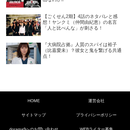
【ごくせん2期】4話のネタバレと感
想！ヤンクミ（仲間由紀恵）の名言
「人と比べんな」が刺さる！
『大病院占拠』人質のスパイは裕子
（比嘉愛未）？彼女と鬼を繋げる共通
点！
HOME
運営会社
サイトマップ
プライバシーポリシー
dorama9へのお問い合わせ
WEBライター募集