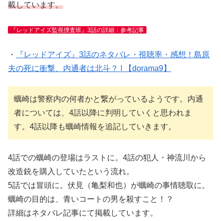
載しています。
『レッドアイズ監視捜査班』3話の詳細：参考記事
・
『レッドアイズ』3話のネタバレ・視聴率・感想！島原
夫の死に衝撃、内通者は北斗？ | 【dorama9】
蠣崎は警察内の何者かと繋がっているようです。内通
者については、4話以降に判明していくと思われま
す。4話以降も蠣崎情報を追記していきます。
4話での蠣崎の登場はラストに。4話の犯人・神流川から
改造銃を購入していたという流れ。
5話では冒頭に。伏見（亀梨和也）が蠣崎の事情聴取に。
蠣崎の目的は、青いコートの男を殺すこと！？
詳細はネタバレ記事にて掲載しています。