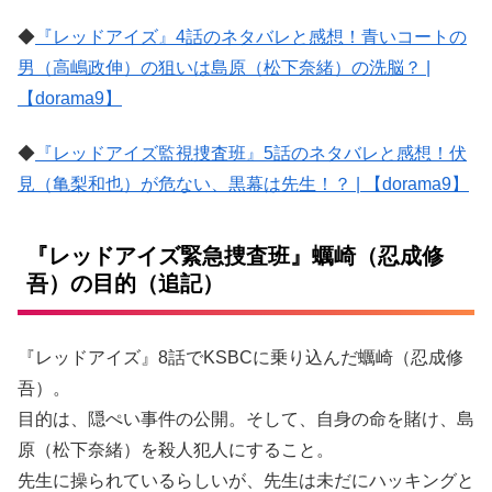
◆
『レッドアイズ』4話のネタバレと感想！青いコートの
男（高嶋政伸）の狙いは島原（松下奈緒）の洗脳？ |
【dorama9】
◆
『レッドアイズ監視捜査班』5話のネタバレと感想！伏
見（亀梨和也）が危ない、黒幕は先生！？ | 【dorama9】
『レッドアイズ緊急捜査班』蠣崎（忍成修
吾）の目的（追記）
『レッドアイズ』8話でKSBCに乗り込んだ蠣崎（忍成修
吾）。
目的は、隠ぺい事件の公開。そして、自身の命を賭け、島
原（松下奈緒）を殺人犯人にすること。
先生に操られているらしいが、先生は未だにハッキングと