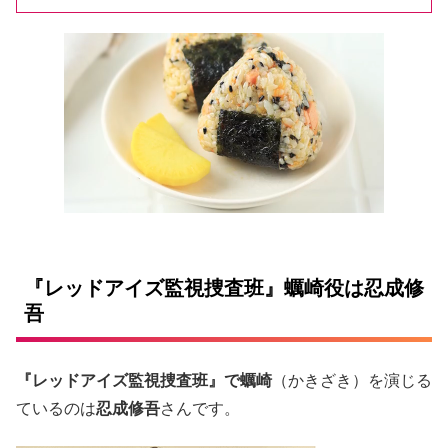
『レッドアイズ監視捜査班』蠣崎役は忍成修
吾
『レッドアイズ監視捜査班』で蠣崎
（かきざき）を演じる
ているのは
忍成修吾
さんです。