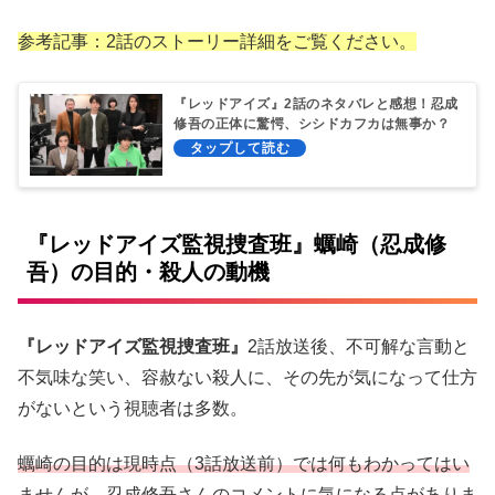
参考記事：2話のストーリー詳細をご覧ください。
『レッドアイズ』2話のネタバレと感想！忍成
修吾の正体に驚愕、シシドカフカは無事か？
『レッドアイズ監視捜査班』蠣崎（忍成修
吾）の目的・殺人の動機
『レッドアイズ監視捜査班』
2話放送後、不可解な言動と
不気味な笑い、容赦ない殺人に、その先が気になって仕方
がないという視聴者は多数。
蠣崎の目的は現時点（3話放送前）では何もわかってはい
ませんが、忍成修吾さんのコメントに気になる点がありま