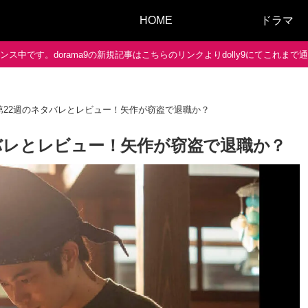
HOME
ドラマ
ス中です。dorama9の新規記事はこちらのリンクよりdolly9にてこれま
第22週のネタバレとレビュー！矢作が窃盗で退職か？
バレとレビュー！矢作が窃盗で退職か？