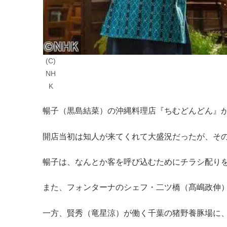
(C)
NH
K
暢子（黒島結菜）の沖縄料理店『ちむどんどん』
開店当初は知人が来てくれて大盛況だったが、そ
暢子は、なんとか客を呼び込むためにチラシ配り
また、フォンターナのシェフ・二ツ橋（髙嶋政伸
一方、賢秀（竜星涼）が働く千葉の猪野養豚場に