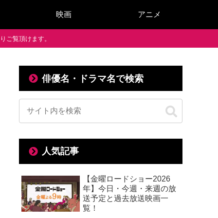
映画
アニメ
で通りご覧頂けます。
俳優名・ドラマ名で検索
人気記事
【金曜ロードショー2026
年】今日・今週・来週の放
送予定と過去放送映画一
覧！