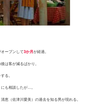
がオープンして
3か月
が経過。
の後は客が減るばかり。
をする。
）にも相談したが…。
、清恵（佐津川愛美）の過去を知る男が現れる。