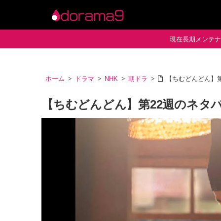
現在長期メンテナン
ホーム
ドラマ
NHK
朝ドラ
【ちむどんどん】
【ちむどんどん】第22週のネタ