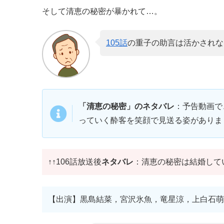
そして清恵の秘密が暴かれて…。
105話
の重子の助言は活かされな
「清恵の秘密」のネタバレ
：予告動画で
っていく酔客を笑顔で見送る姿がありま
↑↑106話放送後
ネタバレ
：清恵の秘密は結婚して
【出演】黒島結菜，宮沢氷魚，竜星涼，上白石萌