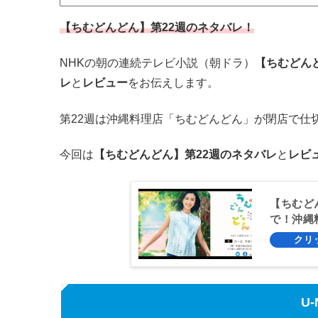
【ちむどんどん】第22週のネタバレ！
NHKの朝の連続テレビ小説（朝ドラ）
【ちむどん
レ
と
レビュー
をお伝えします。
第22週は沖縄料理店「ちむどんどん」が閉店で仕
今回は
【ちむどんどん】第22週のネタバレ
と
レビ
【ちむど
で！沖縄
U