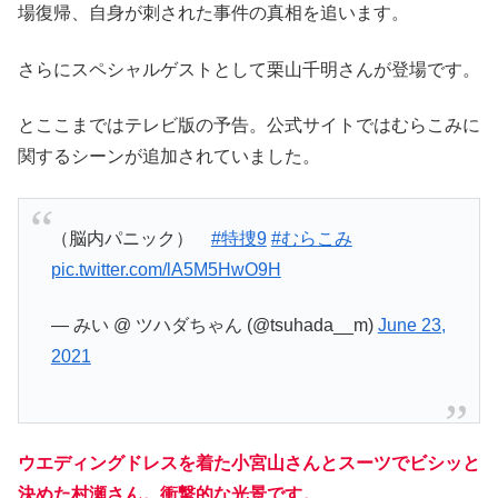
場復帰、自身が刺された事件の真相を追います。
さらにスペシャルゲストとして栗山千明さんが登場です。
とここまではテレビ版の予告。公式サイトではむらこみに
関するシーンが追加されていました。
（脳内パニック）
#特捜9
#むらこみ
pic.twitter.com/lA5M5HwO9H
— みい @ ツハダちゃん (@tsuhada__m)
June 23,
2021
ウエディングドレスを着た小宮山さんとスーツでビシッと
決めた村瀬さん。衝撃的な光景です。