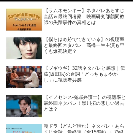
【ラムネモンキー】ネタバレあらすじ
全話＆最終回考察！映画研究部顧問教
師の失踪事件の真相とは
【僕らは奇跡でできている】の視聴率
と最終回ネタバレ！高橋一生主演も早
くも爆死決定？
【ブギウギ】32話ネタバレと感想｜伝
蔵(坂田聡)の台詞「どっちもまやか
し」に視聴者共感！
【イノセンス-冤罪弁護士】の視聴率と
最終回ネタバレ！黒川拓の悲しい過去
とは？
朝ドラ【どんど晴れ】ネタバレ・あら
すじ全話！最終週（全156話）まで紹