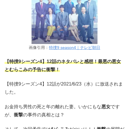
画像引用：
特捜9 season4｜テレビ朝日
【特捜9シーズン4】12話のネタバレと感想！最悪の悪女
とむらこみの予告に衝撃！
【特捜9シーズン4】12話が2021/6/23（水）に放送されま
した。
お金持ち男性の死と年の離れた妻。いかにもな
悪女
です
が、
衝撃
の事件の真相とは？