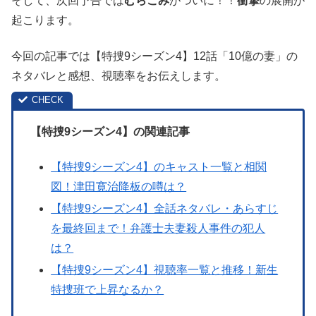
そして、次回予告では
むらこみ
がついに！！
衝撃
の展開が
起こります。
今回の記事では【特捜9シーズン4】12話「10億の妻」の
ネタバレと感想、視聴率をお伝えします。
【特捜9シーズン4】の関連記事
【特捜9シーズン4】のキャスト一覧と相関
図！津田寛治降板の噂は？
【特捜9シーズン4】全話ネタバレ・あらすじ
を最終回まで！弁護士夫妻殺人事件の犯人
は？
【特捜9シーズン4】視聴率一覧と推移！新生
特捜班で上昇なるか？