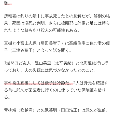
難。
所轄署は釣りの最中に事故死したとの見解だが、解剖の結
果、死因は溺死と判明。さらに後頭部に外傷と足には縛ら
れたような跡もあり殺人の可能性もある。
直樹と小宮山志保（羽田美智子）は高級住宅に住む妻の優
子（三津谷葉子）と会って話を聞く。
1週間ほど友人・遠山美里（太宰美緒）と北海道旅行に行
っており、夫の失踪には気づかなかったとのこと。
事件発生直後にしては優子は冷静だ。
2人は身元を確認す
る為に武久が歯医者に行くのに使っていた保険証を借り
る。
青柳靖（吹越満）と矢沢英明（田口浩正）は武久が生前、