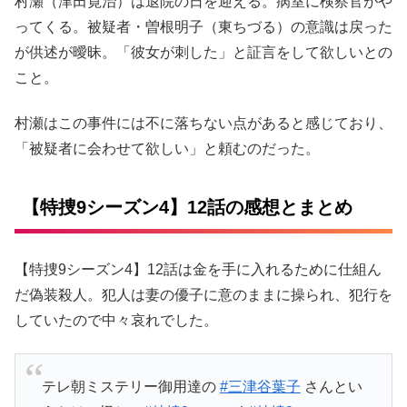
村瀬（津田寛治）は退院の日を迎える。病室に検察官がや
ってくる。被疑者・曽根明子（東ちづる）の意識は戻った
が供述が曖昧。「彼女が刺した」と証言をして欲しいとの
こと。
村瀬はこの事件には不に落ちない点があると感じており、
「被疑者に会わせて欲しい」と頼むのだった。
【特捜9シーズン4】12話の感想とまとめ
【特捜9シーズン4】12話は金を手に入れるために仕組ん
だ偽装殺人。犯人は妻の優子に意のままに操られ、犯行を
していたので中々哀れでした。
テレ朝ミステリー御用達の
#三津谷葉子
さんとい