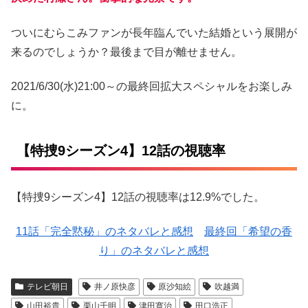
ついにむらこみファンが長年臨んでいた結婚という展開が
来るのでしょうか？最後まで目が離せません。
2021/6/30(水)21:00～の最終回拡大スペシャルをお楽しみ
に。
【特捜9シーズン4】12話の視聴率
【特捜9シーズン4】12話の視聴率は12.9%でした。
11話「完全黙秘」のネタバレと感想
最終回「希望の香
り」のネタバレと感想
テレビ朝日
井ノ原快彦
原沙知絵
吹越満
山田裕貴
栗山千明
津田寛治
田口浩正