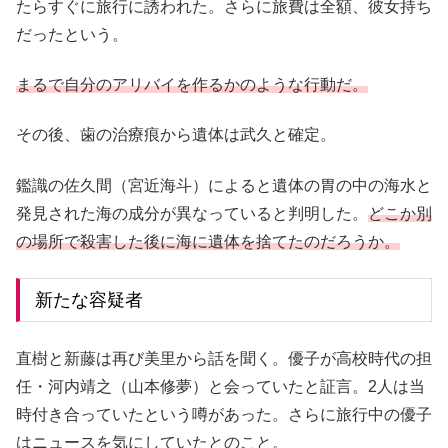
たらすぐに旅行に誘われた。さらに旅費は全額、彼女持ち
だったという。
まるで自分のアリバイを作るかのような行動だ。
その後、歯の治療痕から遺体は武久と確定。
鑑識の佐久間（宮近海斗）によると遺体の胃の中の海水と
発見された海の成分が異なっていると判明した。
どこか別
の場所で殺害した後に海に遺体を捨てたのだろうか。
新たな容疑者
直樹と新藤は再び美里から話を聞く。優子が高校時代の担
任・河内靖之（山本修夢）と会っていたと証言。2人は当
時付き合っていたという噂があった。さらに旅行中の優子
はニュースを気にしていたとのこと。