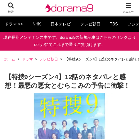
検索
メニュー
ドラマ >>
NHK
日本テレビ
テレビ朝日
TBS
フジ
現在長期メンテナンス中です。dorama9の新規記事はこちらのリンクより
dolly9にてこれまで通りご覧頂けます。
ホーム
ドラマ
テレビ朝日
【特捜9シーズン4】12話のネタバレと感
【特捜9シーズン4】12話のネタバレと感
想！最悪の悪女とむらこみの予告に衝撃！