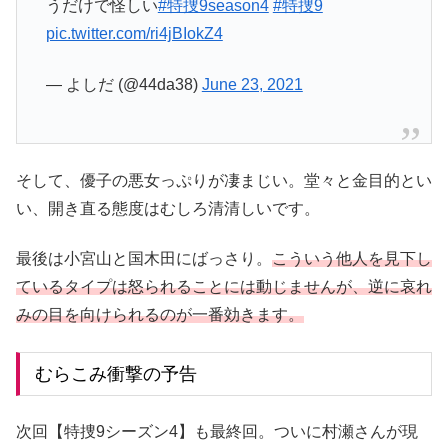
うだけで怪しい
#特捜9season4
#特捜9
pic.twitter.com/ri4jBIokZ4
— よしだ (@44da38)
June 23, 2021
そして、優子の悪女っぷりが凄まじい。堂々と金目的とい
い、開き直る態度はむしろ清清しいです。
最後は小宮山と国木田にばっさり。
こういう他人を見下し
ているタイプは怒られることには動じませんが、逆に哀れ
みの目を向けられるのが一番効きます。
むらこみ衝撃の予告
次回【特捜9シーズン4】も最終回。ついに村瀬さんが現