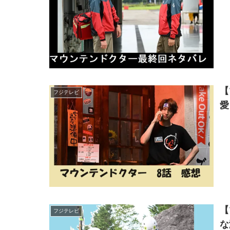
【
フジテレビ
愛
【
フジテレビ
な