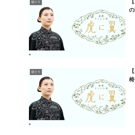
【
朝ドラ
の
【
朝ドラ
椅