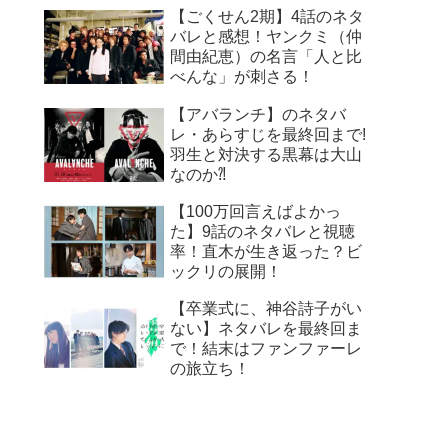
【ごくせん2期】4話のネタ
バレと感想！ヤンクミ（仲
間由紀恵）の名言「人と比
べんな」が刺さる！
【アバランチ】のネタバ
レ・あらすじを最終回まで!
羽生と対決する黒幕は大山
なのか⁈
【100万回言えばよかっ
た】9話のネタバレと視聴
率！直木が生き返った？ビ
ックリの展開！
【卒業式に、神谷詩子がい
ない】ネタバレを最終回ま
で！結末はファンファーレ
の旅立ち！