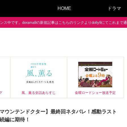
HOME
ドラマ
ス中です。dorama9の新規記事はこちらのリンクよりdolly9にてこれま
グ
風、薫る全話あらすじ
金曜ロードショー放送予定
マウンテンドクター】最終回ネタバレ！感動ラスト
続編に期待！