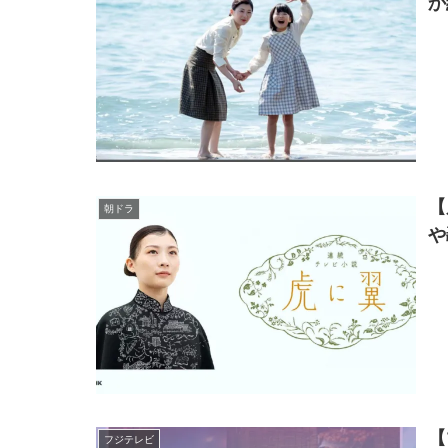
か
【
朝ドラ
や
【
フジテレビ