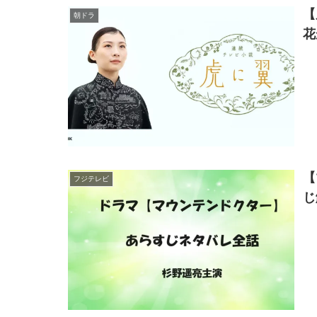
【
朝ドラ
花
【
フジテレビ
じ