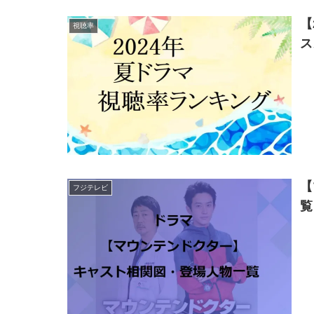
【
視聴率
ス
【
フジテレビ
覧