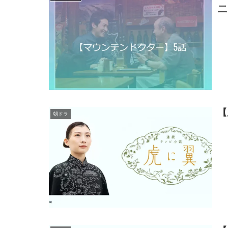
二
【
朝ドラ