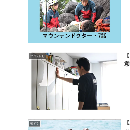
【
フジテレビ
意
【
朝ドラ