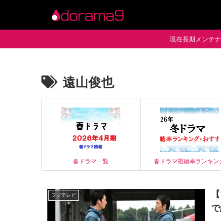
現在長期メンテナン
遠山俊也
春ドラマ一覧
春ドラマ視聴率ランキン
【
フジテレビ
で