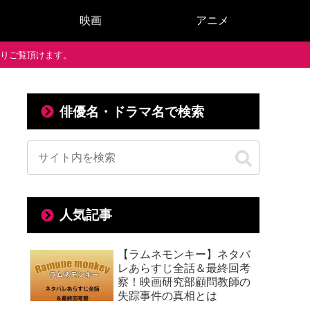
映画
アニメ
で通りご覧頂けます。
俳優名・ドラマ名で検索
人気記事
【ラムネモンキー】ネタバ
レあらすじ全話＆最終回考
察！映画研究部顧問教師の
失踪事件の真相とは