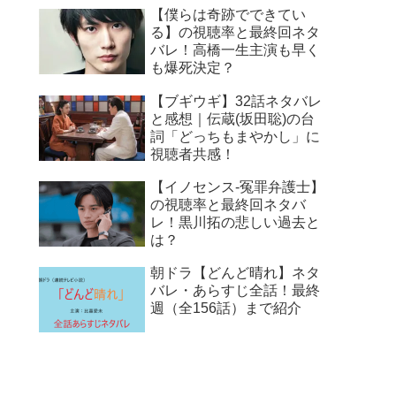
【僕らは奇跡でできてい
る】の視聴率と最終回ネタ
バレ！高橋一生主演も早く
も爆死決定？
【ブギウギ】32話ネタバレ
と感想｜伝蔵(坂田聡)の台
詞「どっちもまやかし」に
視聴者共感！
【イノセンス-冤罪弁護士】
の視聴率と最終回ネタバ
レ！黒川拓の悲しい過去と
は？
朝ドラ【どんど晴れ】ネタ
バレ・あらすじ全話！最終
週（全156話）まで紹介