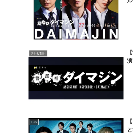
ル
【
テレビ朝日
演
【
TBS
と