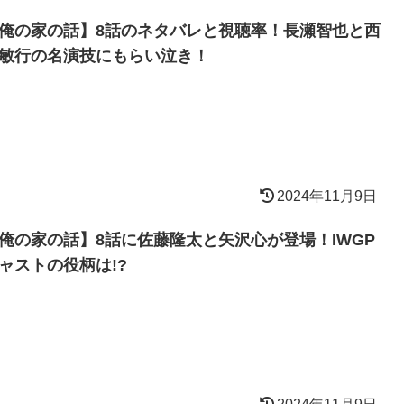
俺の家の話】8話のネタバレと視聴率！長瀬智也と西
敏行の名演技にもらい泣き！
2024年11月9日
俺の家の話】8話に佐藤隆太と矢沢心が登場！IWGP
ャストの役柄は!?