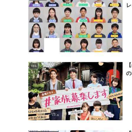
レ
【
TBS
の