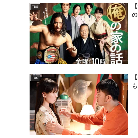
【
TBS
の
【
TBS
も