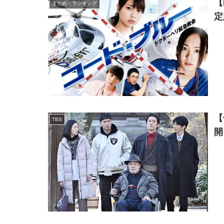
【
まとめ・ランキング
定
【
TBS
開