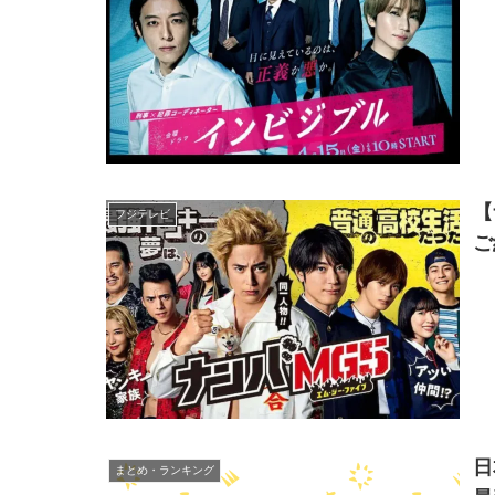
【
フジテレビ
ご
日
まとめ・ランキング