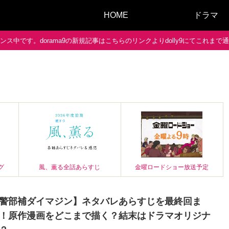
HOME
ドラマ
ス中です。dorama9の新規記事はこちらのリンクよりdolly9にてこれま
グ
風、薫る全話あらすじ
金曜ロードショー放送予定
警部補ダイマジン】ネタバレあらすじを最終回ま
！原作漫画をどこまで描く？結末はドラマオリジナ