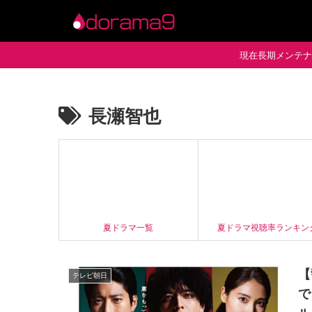
現在長期メンテナン
長瀬智也
夏ドラマ一覧
夏ドラマ視聴率ランキン
【
テレビ朝日
で