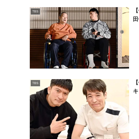
【
TBS
田
【
TBS
キ