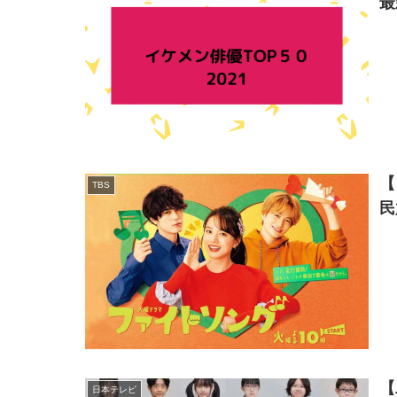
最
【
TBS
民
【
日本テレビ