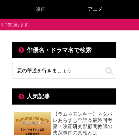
映画
アニメ
で通りご覧頂けます。
俳優名・ドラマ名で検索
人気記事
【ラムネモンキー】ネタバ
レあらすじ全話＆最終回考
察！映画研究部顧問教師の
失踪事件の真相とは