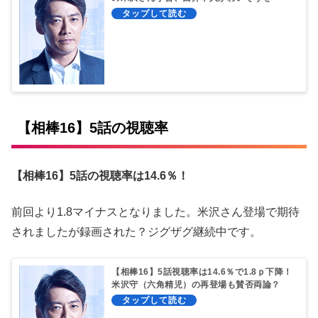
蹴！
【相棒16】5話の視聴率
【相棒16】5話の視聴率は14.6％！
前回より1.8マイナスとなりました。米沢さん登場で期待
されましたが録画された？ジグザグ継続中です。
【相棒16】5話視聴率は14.6％で1.8ｐ下降！
米沢守（六角精児）の再登場も賛否両論？