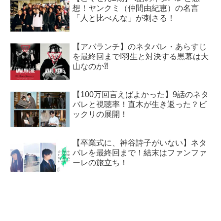
想！ヤンクミ（仲間由紀恵）の名言
「人と比べんな」が刺さる！
【アバランチ】のネタバレ・あらすじ
を最終回まで!羽生と対決する黒幕は大
山なのか⁈
【100万回言えばよかった】9話のネタ
バレと視聴率！直木が生き返った？ビ
ックリの展開！
【卒業式に、神谷詩子がいない】ネタ
バレを最終回まで！結末はファンファ
ーレの旅立ち！