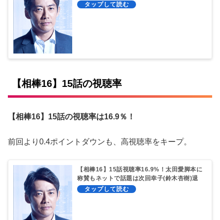
否両論！
【相棒16】15話の視聴率
【相棒16】15話の視聴率は16.9％！
前回より0.4ポイントダウンも、高視聴率をキープ。
【相棒16】15話視聴率16.9%！太田愛脚本に
称賛もネットで話題は次回幸子(鈴木杏樹)退
場疑惑？