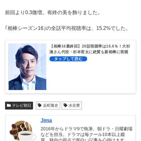
前回より0.3微増。有終の美を飾りました。
｢相棒シーズン16｣の全話平均視聴率は、15.2%でした。
【相棒16最終回】20話視聴率は16.6％！大杉
漣さん代役・杉本哲太に絶賛も新相棒に視聴
者賛否！？
テレビ朝日
反町隆史
水谷豊
Jima
2016年からドラマ9で執筆。朝ドラ・日曜劇場
などを担当。ドラマは毎クール10本以上鑑
賞。独自の視点で面白い記事を心掛けます。