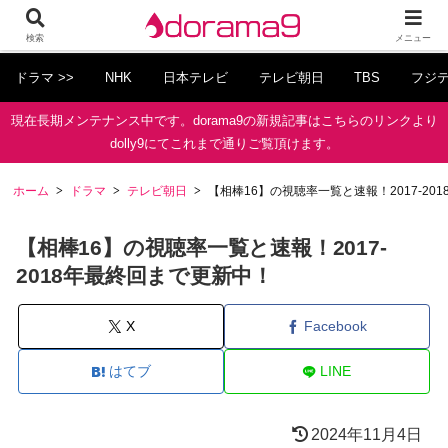
検索
メニュー
ドラマ >>
NHK
日本テレビ
テレビ朝日
TBS
フジ
現在長期メンテナンス中です。dorama9の新規記事はこちらのリンクより
dolly9にてこれまで通りご覧頂けます。
ホーム
ドラマ
テレビ朝日
【相棒16】の視聴率一覧と速報！2017-20
【相棒16】の視聴率一覧と速報！2017-
2018年最終回まで更新中！
X
Facebook
はてブ
LINE
2024年11月4日