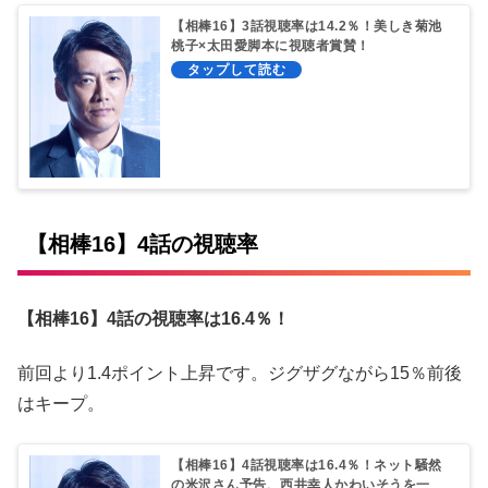
【相棒16】3話視聴率は14.2％！美しき菊池
桃子×太田愛脚本に視聴者賞賛！
【相棒16】4話の視聴率
【相棒16】4話の視聴率は16.4％！
前回より1.4ポイント上昇です。ジグザグながら15％前後
はキープ。
【相棒16】4話視聴率は16.4％！ネット騒然
の米沢さん予告、西井幸人かわいそうを一