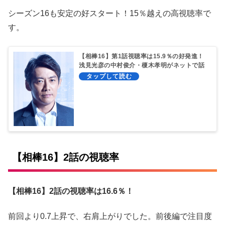
シーズン16も安定の好スタート！15％越えの高視聴率で
す。
【相棒16】第1話視聴率は15.9％の好発進！
浅見光彦の中村俊介・榎木孝明がネットで話
題
【相棒16】2話の視聴率
【相棒16】2話の視聴率は16.6％！
前回より0.7上昇で、右肩上がりでした。前後編で注目度