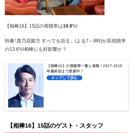
【相棒16】15話の視聴率は
16.9
%!
特番｢貴乃花親方 すべてを語る」(よる7～9時)が高視聴率
の13.6%!相棒にも好影響か？
【相棒16】の視聴率一覧と速報！2017-2018
年最終回まで更新中！
【相棒16】15話のゲスト・スタッフ