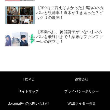
【100万回言えばよかった】9話のネタ
バレと視聴率！直木が生き返った？ビ
ックリの展開！
【卒業式に、神谷詩子がいない】ネタ
バレを最終回まで！結末はファンファ
ーレの旅立ち！
HOME
運営会社
サイトマップ
プライバシーポリシー
dorama9へのお問い合わせ
WEBライター募集