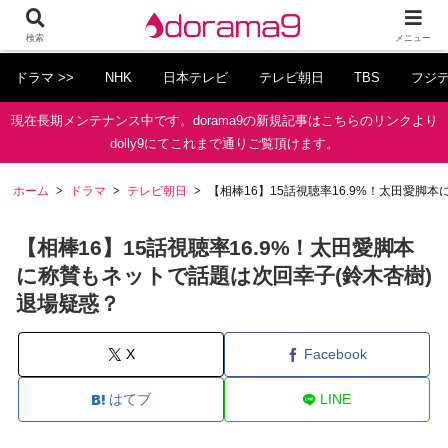
検索
メニュー
ドラマ >>
NHK
日本テレビ
テレビ朝日
TBS
フジ
現在長期メンテナンス中です。dorama9の新規記事はこちらのリンクより
dolly9にてこれまで通りご覧頂けます。
ホーム
ドラマ
テレビ朝日
【相棒16】15話視聴率16.9%！太田愛脚
【相棒16】15話視聴率16.9%！太田愛脚本
に称賛もネットで話題は次回幸子(鈴木杏樹)
退場疑惑？
X
Facebook
はてブ
LINE