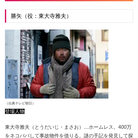
勝矢（役：東大寺雅夫）
（出典テレビ朝日）
登場人物
東大寺雅夫（とうだいじ・まさお）…ホームレス。400万
をネコババして事故物件を借りる。謎の手記を発見して探