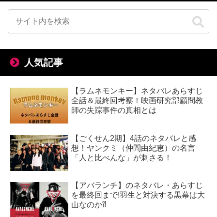
人気記事
【ラムネモンキー】ネタバレあらすじ
全話＆最終回考察！映画研究部顧問教
師の失踪事件の真相とは
【ごくせん2期】4話のネタバレと感
想！ヤンクミ（仲間由紀恵）の名言
「人と比べんな」が刺さる！
【アバランチ】のネタバレ・あらすじ
を最終回まで!羽生と対決する黒幕は大
山なのか⁈