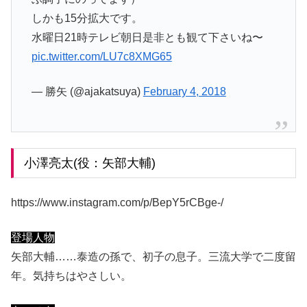
しかも15分拡大です。
水曜日21時テレビ朝日是非とも観て下さいね〜
pic.twitter.com/LU7c8XMG65
— 勝矢 (@ajakatsuya)
February 4, 2018
小澤亮太(役：矢部大輔)
https://www.instagram.com/p/BepY5rCBge-/
登場人物
矢部大輔……泰造の孫で、初子の息子。三流大学で二度留
年。気持ちはやさしい。