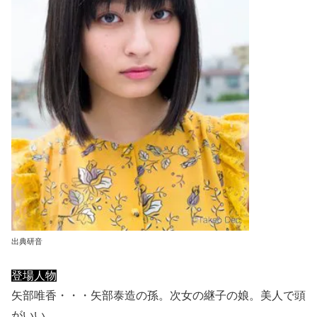
出典研音
登場人物
矢部唯香・・・矢部泰造の孫。次女の継子の娘。美人で頭
がいい。