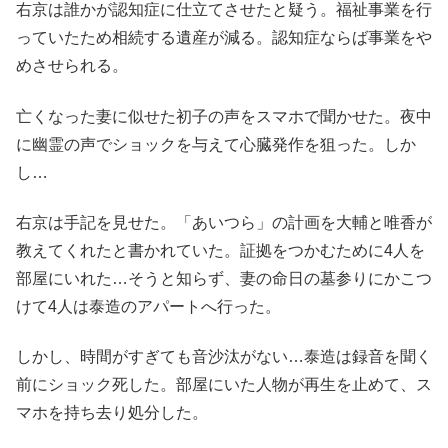
右京は誰かが認知症に仕立てさせたと疑う。福祉事業を行
っていたため相続する遺産が減る。認知症ならば事業をや
めさせられる。
亡くなった妻に似せた初子の声をスマホで聞かせた。夜中
に幽霊の声でショックを与えて心臓発作を狙った。しか
し…
右京は手記を見せた。「あいつら」の計画を大輔と唯香が
教えてくれたと書かれていた。証拠をつかむために4人を
部屋にいれた…そうと知らず、妻の命日の墓参りにかこつ
けて4人は泰造のアパートへ行った。
しかし、時間がすぎても音沙汰がない…泰造は録音を聞く
前にショック死した。部屋にいた人物が再生を止めて、ス
マホを持ち去り処分した。