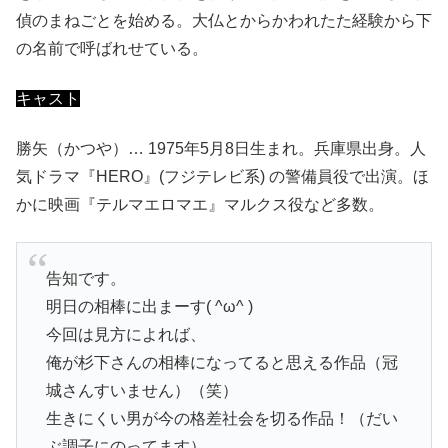
偵のまねごとを始める。大仏とからかわれたた経験から下
の名前で呼ばれせている。
キャスト
勝矢（かつや）… 1975年5月8日生まれ。兵庫県出身。人
気ドラマ『HERO』(フジテレビ系) の警備員役で出演。ほ
かに映画『テルマエロマエ』マルクス役など多数。
告知です。
明日の相棒に出まーす( ^ω^ )
今回は見方によれば、
俺が杉下さんの相棒になってると思える作品（冠
城さんすいません）（笑）
生きにくい男が今の格差社会を切る作品！（だい
ぶ調子にのってます）