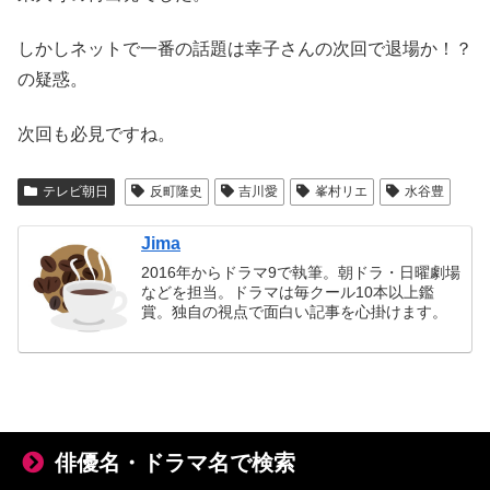
しかしネットで一番の話題は幸子さんの次回で退場か！？
の疑惑。
次回も必見ですね。
テレビ朝日
反町隆史
吉川愛
峯村リエ
水谷豊
Jima
2016年からドラマ9で執筆。朝ドラ・日曜劇場
などを担当。ドラマは毎クール10本以上鑑
賞。独自の視点で面白い記事を心掛けます。
俳優名・ドラマ名で検索