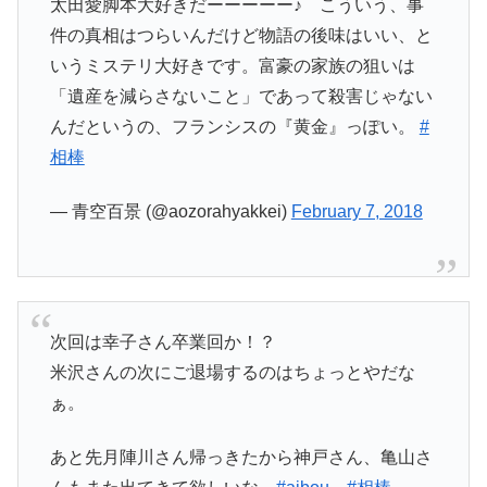
太田愛脚本大好きだーーーーー♪ こういう、事
件の真相はつらいんだけど物語の後味はいい、と
いうミステリ大好きです。富豪の家族の狙いは
「遺産を減らさないこと」であって殺害じゃない
んだというの、フランシスの『黄金』っぽい。
#
相棒
— 青空百景 (@aozorahyakkei)
February 7, 2018
次回は幸子さん卒業回か！？
米沢さんの次にご退場するのはちょっとやだな
ぁ。
あと先月陣川さん帰っきたから神戸さん、亀山さ