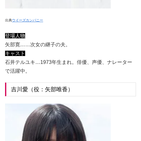
出典
ウイーズカンパニー
登場人物
矢部寛……次女の継子の夫。
キャスト
石井テルユキ…1973年生まれ。俳優、声優、ナレーター
で活躍中。
吉川愛（役：矢部唯香）