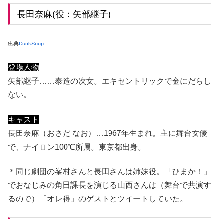
長田奈麻(役：矢部継子)
出典
DuckSoup
登場人物
矢部継子……泰造の次女。エキセントリックで金にだらし
ない。
キャスト
長田奈麻（おさだ なお）…1967年生まれ。主に舞台女優
で、ナイロン100℃所属。東京都出身。
＊同じ劇団の峯村さんと長田さんは姉妹役。「ひまか！」
でおなじみの角田課長を演じる山西さんは（舞台で共演す
るので）「オレ得」のゲストとツイートしていた。