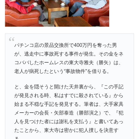
パチンコ店の景品交換所で400万円を奪った男
が、逃走中に事故死する事件が発生。その金をネ
コババしたホームレスの東大寺雅夫（勝矢）は、
老人が病死したという“事故物件”を借りる。
と、金を隠そうと開けた天井裏から、『この手記
が発見される時、私はすでに殺されている』から
始まる不穏な手記を発見する。筆者は、大手家具
メーカーの会長・矢部泰造（勝部演之）で、『犯
人を見つけた者には謝礼を支払う』と書いてあっ
たことから、東大寺は密かに犯人捜しを決意す
る。