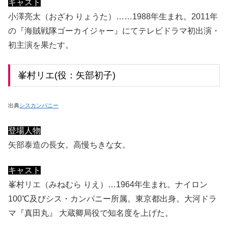
キャスト
小澤亮太（おざわ りょうた）……1988年生まれ。2011年
の『海賊戦隊ゴーカイジャー』にてテレビドラマ初出演・
初主演を果たす。
峯村リエ(役：矢部初子)
出典
シスカンパニー
登場人物
矢部泰造の長女。高慢ちきな女。
キャスト
峯村リエ（みねむら りえ）…1964年生まれ。ナイロン
100℃及びシス・カンパニー所属。東京都出身。大河ドラ
マ『真田丸』 大蔵卿局役で知名度を上げた。