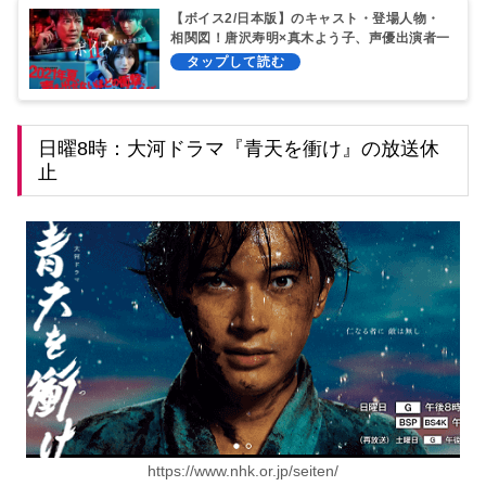
【ボイス2/日本版】のキャスト・登場人物・
相関図！唐沢寿明×真木よう子、声優出演者一
覧
日曜8時：大河ドラマ『青天を衝け』の放送休
止
https://www.nhk.or.jp/seiten/