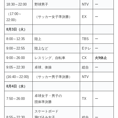
18:30～22:00
野球男子
NTV
ー
（17:00～
（サッカー女子準決勝）
EX
ー
22:00）
8月3日（火）
8:00～12:35
陸上
TBS
ー
9:00～22:55
陸上など
Eテレ
ー
9:00～26:00
レスリング、自転車
CX
火9休止
9:05～22:30
卓球、体操
総合
ー
(16:40～22:00)
（サッカー男子準決勝）
NTV
8月4日（水）
卓球女子・男子の
7:50～26:00
TX
ー
団体準決勝
スケートボード
8:55～22:30
飛び込み女子
総合
ー