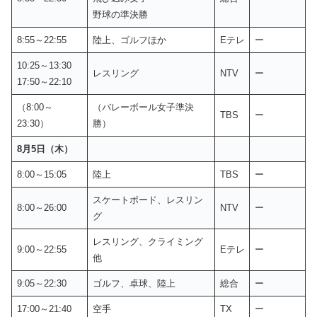
野球の準決勝
8:55～22:55
陸上、ゴルフほか
Eテレ
ー
10:25～13:30
レスリング
NTV
ー
17:50～22:10
（8:00～
（バレーボール女子準決
TBS
ー
23:30）
勝）
8月5日（木）
8:00～15:05
陸上
TBS
ー
スケートボード、レスリン
8:00～26:00
NTV
ー
グ
レスリング、クライミング
9:00～22:55
Eテレ
ー
他
9:05～22:30
ゴルフ、卓球、陸上
総合
ー
17:00～21:40
空手
TX
ー