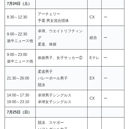
7月24日（土）
アーチェリー
8:30～12:30
CX
ー
予選:男女混合団体
卓球、ウエイトリフティン
9:00～22:30
グ
総合
ー
途中ニュース他
柔道、体操
9:00～23:00
体操男子、女子サッカー②
Eテレ
ー
途中ニュース他
柔道男子
21:30～26:00
バレーボール男子
EX
ー
競泳
14:00～17:30
卓球男子シングルス
CX
ー
19:00～23:10
卓球女子シングルス
7月25日（日）
競泳、スケボー