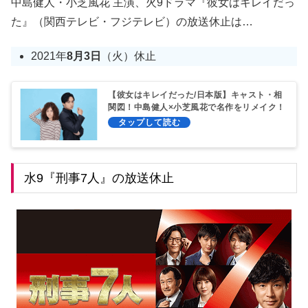
中島健人・小芝風花 主演、火9ドラマ『彼女はキレイだっ
た』（関西テレビ・フジテレビ）の放送休止は…
2021年
8月3日
（火）休止
【彼女はキレイだった/日本版】キャスト・相
関図！中島健人×小芝風花で名作をリメイク！
水9『刑事7人』の放送休止