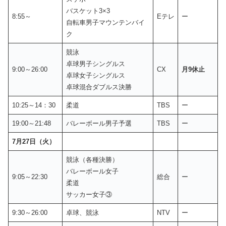
バスケット3×3
8:55～
Eテレ
ー
自転車男子マウンテンバイ
ク
競泳
卓球男子シングルス
9:00～26:00
CX
月9休止
卓球女子シングルス
卓球混合ダブルス決勝
10:25～14：30
柔道
TBS
ー
19:00～21:48
バレーボール男子予選
TBS
ー
7月27日（火）
競泳（各種決勝）
バレーボール女子
9:05～22:30
総合
ー
柔道
サッカー女子③
9:30～26:00
卓球、競泳
NTV
ー