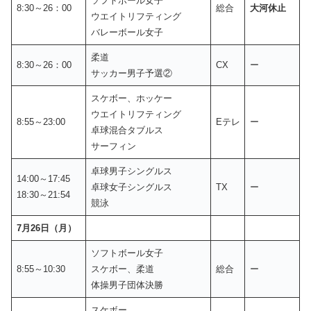
ソフトボール女子
8:30～26：00
総合
大河休止
ウエイトリフティング
バレーボール女子
柔道
8:30～26：00
CX
ー
サッカー男子予選②
スケボー、ホッケー
ウエイトリフティング
8:55～23:00
Eテレ
ー
卓球混合タブルス
サーフィン
卓球男子シングルス
14:00～17:45
卓球女子シングルス
TX
ー
18:30～21:54
競泳
7月26日（月）
ソフトボール女子
8:55～10:30
スケボー、柔道
総合
ー
体操男子団体決勝
スケボー