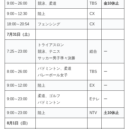
9:00～26:00
競泳、柔道
TBS
金10休止
9:00～12:30
陸上
CX
18:00～20:54
フェンシング
CX
7月31日（土）
トライアスロン
7:25～23:00
競泳、テニス
総合
ー
サッカー男子準々決勝
バドミントン、柔道
8:00～26:00
TBS
ー
バレーボール女子
9:00～12:00
陸上
EX
ー
柔道、ゴルフ
9:00～23:00
Eテレ
ー
バドミントン
9:00～23:00
陸上
NTV
土10休止
8月1日（日）