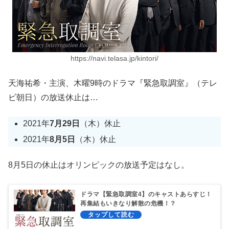
https://navi.telasa.jp/kintori/
天海祐希・主演、木曜9時のドラマ『緊急取調室』（テレ
ビ朝日）の放送休止は…
2021年
7月29日
（木）休止
2021年
8月5日
（木）休止
8月5日の休止はオリンピックの放送予定はなし。
ドラマ【緊急取調室4】のキャストあらすじ！
再集結もいきなり解散の危機！？