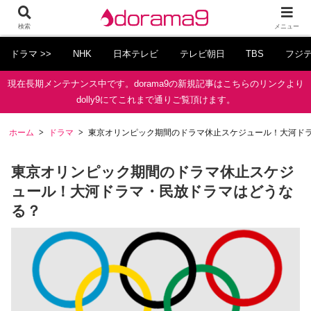
検索
メニュー
ドラマ >>
NHK
日本テレビ
テレビ朝日
TBS
フジ
現在長期メンテナンス中です。dorama9の新規記事はこちらのリンクより
dolly9にてこれまで通りご覧頂けます。
ホーム
ドラマ
東京オリンピック期間のドラマ休止スケジュール！大河ド
東京オリンピック期間のドラマ休止スケジ
ュール！大河ドラマ・民放ドラマはどうな
る？