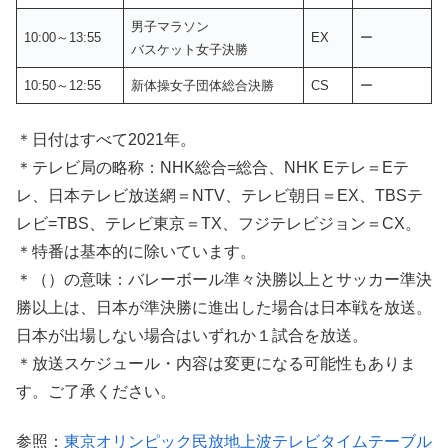
男子マラソン
10:00～13:55
EX
ー
バスケット女子決勝
10:50～12:55
新体操女子団体総合決勝
CS
ー
＊日付はすべて2021年。
＊テレビ局の略称：NHK総合=総合、NHK Eテレ＝Eテ
レ、日本テレビ放送網＝NTV、テレビ朝日＝EX、TBSテ
レビ=TBS、テレビ東京＝TX、フジテレビジョン＝CX。
＊特番は基本的に除いています。
＊（）の意味：バレーボール準々決勝以上とサッカー準決
勝以上は、日本が準決勝に進出した場合は日本戦を放送。
日本が出場しない場合はいずれか１試合を放送。
＊放送スケジュール・内容は変更になる可能性もありま
す。ご了承ください。
参照：
東京オリンピック民放地上波テレビタイムテーブル