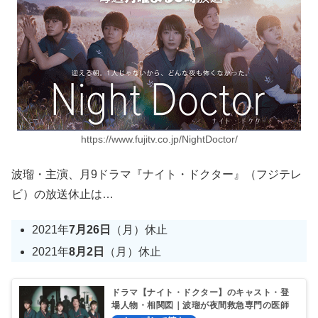
https://www.fujitv.co.jp/NightDoctor/
波瑠・主演、月9ドラマ『ナイト・ドクター』（フジテレ
ビ）の放送休止は…
2021年
7月26日
（月）休止
2021年
8月2日
（月）休止
ドラマ【ナイト・ドクター】のキャスト・登
場人物・相関図｜波瑠が夜間救急専門の医師
に！