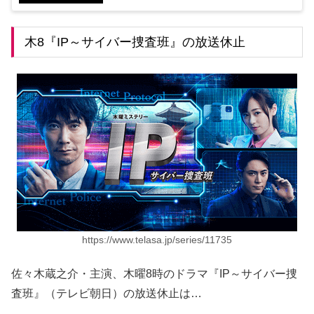
木8『IP～サイバー捜査班』の放送休止
https://www.telasa.jp/series/11735
佐々木蔵之介・主演、木曜8時のドラマ『IP～サイバー捜
査班』（テレビ朝日）の放送休止は…