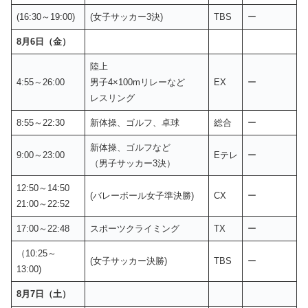
(16:30～19:00)
(女子サッカー3決)
TBS
ー
8月6日（金）
陸上
4:55～26:00
男子4×100mリレーなど
EX
ー
レスリング
8:55～22:30
新体操、ゴルフ、卓球
総合
ー
新体操、ゴルフなど
9:00～23:00
Eテレ
ー
（男子サッカー3決）
12:50～14:50
(バレーボール女子準決勝)
CX
ー
21:00～22:52
17:00～22:48
スポーツクライミング
TX
ー
（10:25～
(女子サッカー決勝)
TBS
ー
13:00)
8月7日（土）