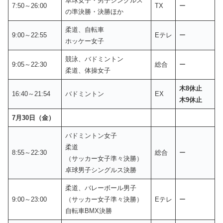
卓球女子・男子シングルス
7:50～26:00
TX
ー
の準決勝・決勝ほか
柔道、自転車
9:00～22:55
Eテレ
ー
ホッケー女子
競泳、バドミントン
9:05～22:30
総合
ー
柔道、体操女子
木8休止
16:40～21:54
バドミントン
EX
木9休止
7月30日（金）
バドミントン女子
柔道
8:55～22:30
総合
ー
（サッカー女子準々決勝）
卓球男子シングルス決勝
柔道、バレーボール男子
9:00～23:00
（サッカー女子準々決勝）
Eテレ
ー
自転車BMX決勝