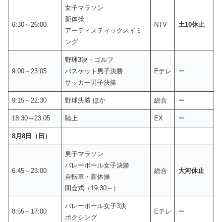
女子マラソン
新体操
6:30～26:00
NTV
土10休止
アーティスティックスイミ
ング
野球3決・ゴルフ
9:00～23:05
バスケット男子決勝
Eテレ
ー
サッカー男子決勝
9:15～22:30
野球決勝 ほか
総合
ー
18:30～23:05
陸上
EX
ー
8月8日（日）
男子マラソン
バレーボール女子決勝
6:45～23:00
総合
大河休止
自転車・新体操
閉会式（19:30～）
バレーボール女子3決
8:55～17:00
Eテレ
ー
ボクシング