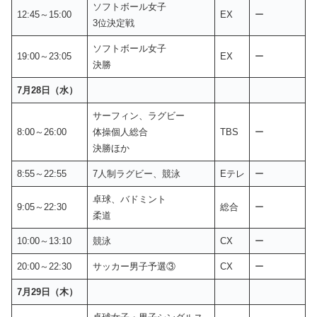
ソフトボール女子
12:45～15:00
EX
ー
3位決定戦
ソフトボール女子
19:00～23:05
EX
ー
決勝
7月28日（水）
サーフィン、ラグビー
8:00～26:00
体操個人総合
TBS
ー
決勝ほか
8:55～22:55
7人制ラグビー、競泳
Eテレ
ー
卓球、バドミント
9:05～22:30
総合
ー
柔道
10:00～13:10
競泳
CX
ー
20:00～22:30
サッカー男子予選③
CX
ー
7月29日（木）