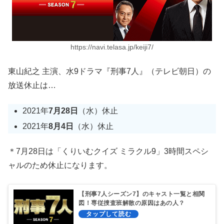
https://navi.telasa.jp/keiji7/
東山紀之 主演、水9ドラマ『刑事7人』（テレビ朝日）の
放送休止は…
2021年
7月28日
（水）休止
2021年
8月4日
（水）休止
＊7月28日は「くりいむクイズ ミラクル9」3時間スペシ
ャルのため休止になります。
【刑事7人シーズン7】のキャスト一覧と相関
図！専従捜査班解散の原因はあの人？