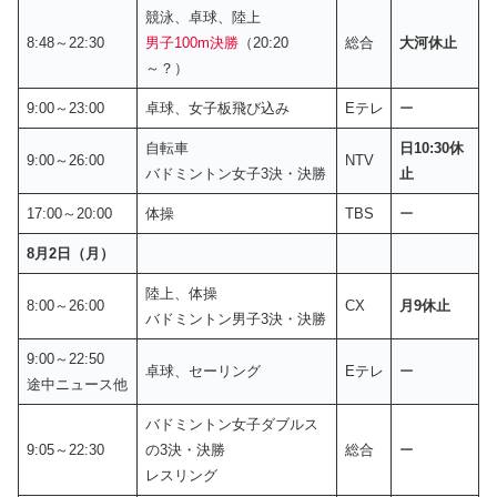
競泳、卓球、陸上
8:48～22:30
男子100m決勝
（20:20
総合
大河休止
～？）
9:00～23:00
卓球、女子板飛び込み
Eテレ
ー
自転車
日10:30休
9:00～26:00
NTV
バドミントン女子3決・決勝
止
17:00～20:00
体操
TBS
ー
8月2日（月）
陸上、体操
8:00～26:00
CX
月9休止
バドミントン男子3決・決勝
9:00～22:50
卓球、セーリング
Eテレ
ー
途中ニュース他
バドミントン女子ダブルス
9:05～22:30
の3決・決勝
総合
ー
レスリング