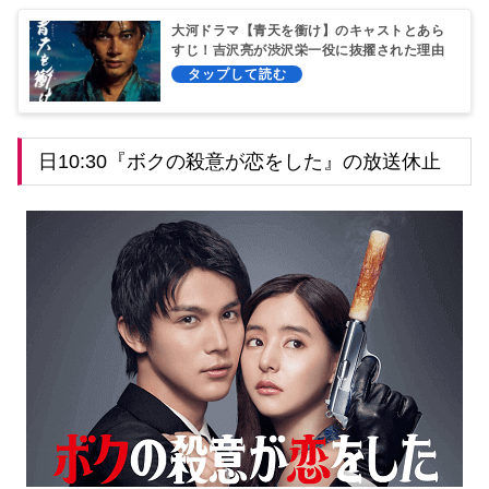
大河ドラマ【青天を衝け】のキャストとあら
すじ！吉沢亮が渋沢栄一役に抜擢された理由
とは？
日10:30『ボクの殺意が恋をした』の放送休止