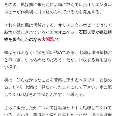
その後、楓は前に来た時に店頭に並んでいたオリエンタル
ポピーが作業場に引っ込められているのを発見する。
それを見た楓は愕然とする。オリエンタルポピーではなく
栽培が禁止されているハカマオニゲシ。
石田夫妻が違法植
物を販売したのなら
大問題
だ
。
楓はそれとなく七瀬を問い詰めてみる。七瀬は違法植物だ
と気づき、引っ込めたのだろう。だが、回収する費用はな
い様子。
楓は「知らなかったことを警察に伝えるべきです」と勧め
る。だが、七瀬は「見なかったことにして下さい。水に流
してくれればそれで済むんです」と訴える。
さらに販売した分については雲海が上手く処理してくれて
いる、という。雲海との取引は厳しかったが、彼は地域全