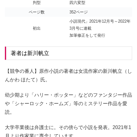
判型
四六変型
ページ数
352ページ
小説現代」2021年12月号～2022年
初出
3月号に連載
加筆修正をして発行
著者は新川帆立
【競争の番人】原作小説の著者は女流作家の新川帆立（し
んかわ ほたて）氏。
幼少期より「ハリー・ポッター」などのファンタジー作品
や「シャーロック・ホームズ」等のミステリー作品を愛
読。
大学卒業後は弁護士に。その傍らで小説を発表。2021年1
月より作家業に専念しています。