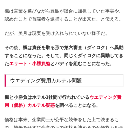
楓は言葉を選びながら豊島が談合に加担していた事実や、
認めたことで首謀者を逮捕することが出来た、と伝える。
だが、美月は現実を受け入れられていない様子だ。
その後、
楓は責任を取る形で第六審査（ダイロク）へ異動
することになった。そして、同じくダイロクに異動してき
た
エリート・小勝負勉
とバディを組むことになった
。
ウエディング費用カルテル問題
楓と小勝負はホテル3社間で行われている
ウエディング費
用（価格）カルテル疑惑
を調べることになる
。
価格は本来、企業同士が公平な競争をした上で決まるも
の。競争をせずに合意の下で価格を決めるのが価格カルテ