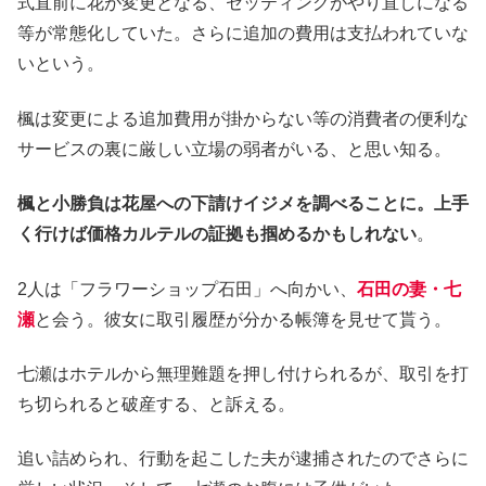
式直前に花が変更となる、セッティングがやり直しになる
等が常態化していた。さらに追加の費用は支払われていな
いという。
楓は変更による追加費用が掛からない等の消費者の便利な
サービスの裏に厳しい立場の弱者がいる、と思い知る。
楓と小勝負は花屋への下請けイジメを調べることに。上手
く行けば価格カルテルの証拠も掴めるかもしれない
。
2人は「フラワーショップ石田」へ向かい、
石田の妻・七
瀬
と会う。彼女に取引履歴が分かる帳簿を見せて貰う。
七瀬はホテルから無理難題を押し付けられるが、取引を打
ち切られると破産する、と訴える。
追い詰められ、行動を起こした夫が逮捕されたのでさらに