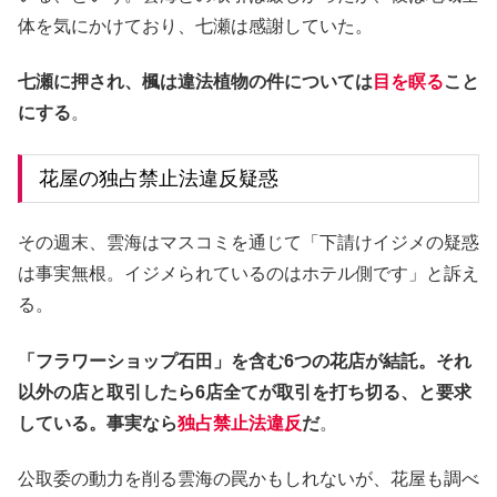
体を気にかけており、七瀬は感謝していた。
七瀬に押され、楓は違法植物の件については
目を瞑る
こと
にする
。
花屋の独占禁止法違反疑惑
その週末、雲海はマスコミを通じて「下請けイジメの疑惑
は事実無根。イジメられているのはホテル側です」と訴え
る。
「フラワーショップ石田」を含む6つの花店が結託。それ
以外の店と取引したら6店全てが取引を打ち切る、と要求
している。事実なら
独占禁止法違反
だ
。
公取委の動力を削る雲海の罠かもしれないが、花屋も調べ