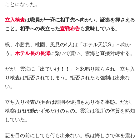
ことになった。
立入検査
は職員が一斉に相手先へ向かい、証拠を押さえる
こと。相手への表立った
宣戦布告
も意味している
。
楓、小勝負、桃園、風見の4人は「ホテル天沢S」へ向か
う。
ホテル長の長澤
に繋いで貰い、雲海と直接対峙する。
だが、雲海に「出ていけ！！」と怒鳴り散らされ、立ち入
り検査は拒否されてしまう。拒否されたら強制は出来な
い。
立ち入り検査の拒否は罰則や逮捕もあり得る事態。だが、
検察はほぼ動かず形だけのもの。雲海は役所の体質を熟知
していた。
悪を目の前にしても何も出来ない。楓は悔しさで体を震わ