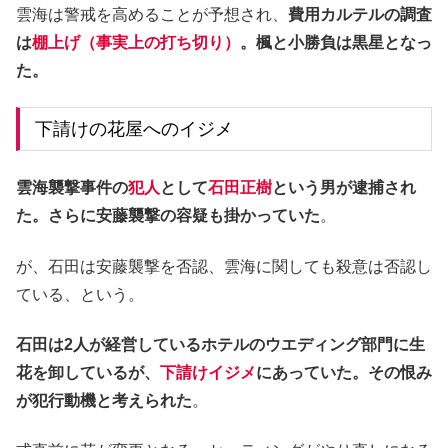
雲海は警戒を高めることが予想され、
費用カルテルの調査
は
棚上げ（事実上の打ち切り）
。楓と小勝負は黒星となっ
た。
下請けの花屋へのイジメ
雲海襲撃事件の
犯人
として
石田正樹
という男が逮捕され
た。さらに安藤襲撃の容疑も掛かっていた
。
が、石田は安藤襲撃を否認、雲海に関しても殺意は否認し
ている、という。
石田は2人が経営しているホテルのウエディング部門に生
花を卸しているが、
下請けイジメ
にあっていた。その恨み
が犯行動機と考えられた
。