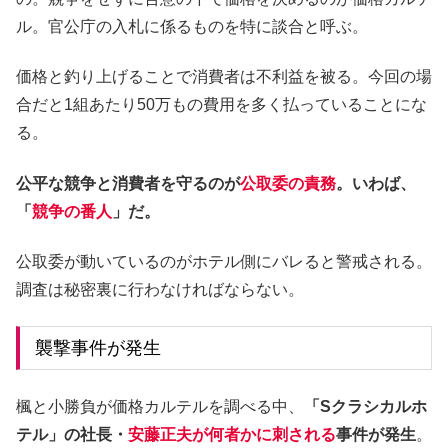
ル。官公庁の入札に係るものを特に談合と呼ぶ。
価格と釣り上げることで消費者は不利益を被る。今回の場
合だと1組あたり50万もの費用を多く払っていることにな
る。
公平な競争と消費者を守るのが
公取委の責務
。いわば、
「
競争の番人
」だ。
公取委が動いているのがホテル側にバレると警戒される。
調査は秘密裏に行わなければならない。
襲撃事件が発生
楓と小勝負が価格カルテルを調べる中、
「Sクラシカルホ
テル」の社長・
安藤正夫が何者かに刺される
事件が発生
。