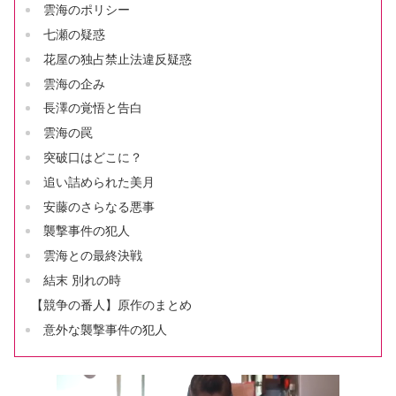
雲海のポリシー
七瀬の疑惑
花屋の独占禁止法違反疑惑
雲海の企み
長澤の覚悟と告白
雲海の罠
突破口はどこに？
追い詰められた美月
安藤のさらなる悪事
襲撃事件の犯人
雲海との最終決戦
結末 別れの時
【競争の番人】原作のまとめ
意外な襲撃事件の犯人