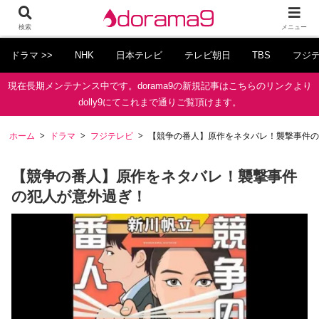
検索
メニュー
ドラマ >>
NHK
日本テレビ
テレビ朝日
TBS
フジ
現在長期メンテナンス中です。dorama9の新規記事はこちらのリンクより
dolly9にてこれまで通りご覧頂けます。
ホーム
ドラマ
フジテレビ
【競争の番人】原作をネタバレ！襲撃事件の
【競争の番人】原作をネタバレ！襲撃事件
の犯人が意外過ぎ！