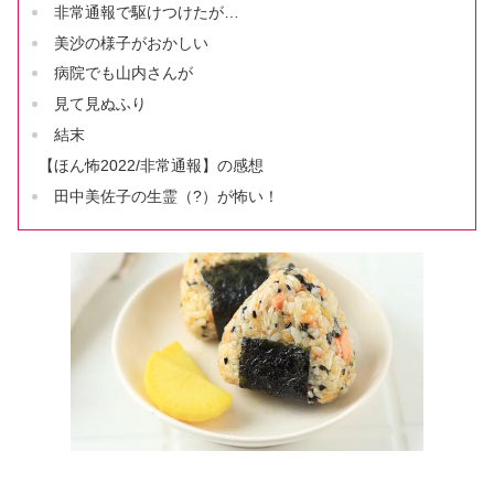
非常通報で駆けつけたが…
美沙の様子がおかしい
病院でも山内さんが
見て見ぬふり
結末
【ほん怖2022/非常通報】の感想
田中美佐子の生霊（?）が怖い！