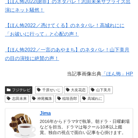
【ほん怖2022/謝罪】のネタバレ！志田未来サプライズ出
演にネット騒然！
【ほん怖2022／憑けてくる】のネタバレ！高城れにに
「お祓いに行って」と心配の声！
【ほん怖2022／一言のあやまち】のネタバレ！山下美月
の目の演技に絶賛の声！
当記事画像出典
「ほん怖」HP
フジテレビ
千原せいじ
大友花恋
山下美月
志田未来
神尾楓珠
稲垣吾郎
高城れに
Jima
2016年からドラマ9で執筆。朝ドラ・日曜劇場
などを担当。ドラマは毎クール10本以上鑑
賞。独自の視点で面白い記事を心掛けます。