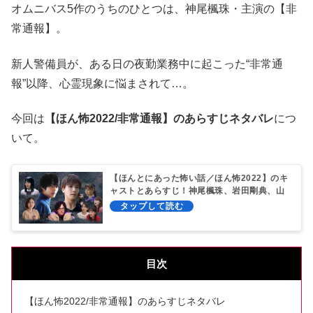
オムニバス5作のうちのひとつは、神尾楓珠・主演の【非
常通報】。
新人警備員が、ある日の夜勤業務中に起こった“非常通
報”以降、心霊現象に悩まされて…。
今回は
【ほん怖2022/非常通報】のあらすじネタバレ
につ
いて。
【ほんとにあった怖い話／ほん怖2022】のキ
ャストとあらすじ！神尾楓珠、岩田剛典、山
下美月ら出演！
目次
【ほん怖2022/非常通報】のあらすじネタバレ