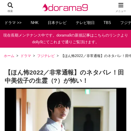
検索
メニュー
ドラマ >>
NHK
日本テレビ
テレビ朝日
TBS
フジ
現在長期メンテナンス中です。dorama9の新規記事はこちらのリンクより
dolly9にてこれまで通りご覧頂けます。
ホーム
ドラマ
フジテレビ
【ほん怖2022／非常通報】のネタバレ！田
【ほん怖2022／非常通報】のネタバレ！田
中美佐子の生霊（?）が怖い！