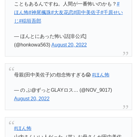
こともあるんですね。人間が一番怖いのかも？
#
ほん怖
#神尾楓珠
#大友花恋
#田中美佐子
#千原せい
じ
#稲垣吾郎
— ほんとにあった怖い話[非公式]
(@honkowa563)
August 20, 2022
母親(田中美佐子)の怨念怖すぎる😱
#ほん怖
— の ぶ@ずっとGLAYロス… (@NOV_9017)
August 20, 2022
#ほん怖
山内さんいい人だった（笑）お母さんが田中美佐