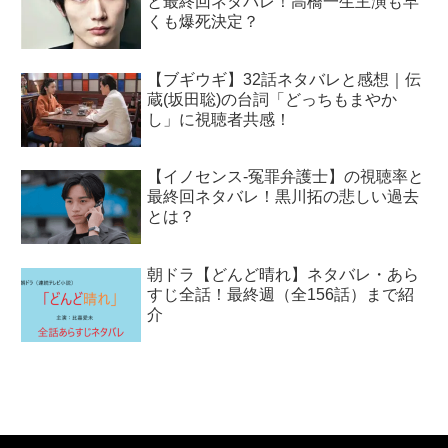
と最終回ネタバレ！高橋一生主演も早
くも爆死決定？
【ブギウギ】32話ネタバレと感想｜伝
蔵(坂田聡)の台詞「どっちもまやか
し」に視聴者共感！
【イノセンス-冤罪弁護士】の視聴率と
最終回ネタバレ！黒川拓の悲しい過去
とは？
朝ドラ【どんど晴れ】ネタバレ・あら
すじ全話！最終週（全156話）まで紹
介