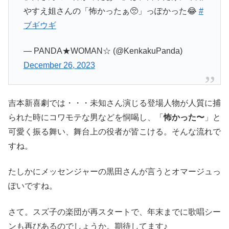
やすえ姐さんの「怖かったぁ🥺」っぽかった😂
#
ブギウギ
— PANDA★WOMAN☆ (@KenkakuPanda)
December 26, 2023
吉本新喜劇では・・・未知さん演じる登場人物が人質に捕
られた時にコワモテな男などを恫喝し、「
怖かった〜
」と
可愛く振る舞い、舞台上の役者が皆こける。そんな流れで
すね。
たしかにメッセンジャーの黒田さんが言うとオマージュっ
ぽいですね。
さて。スズ子の楽団が再スタートで、年末までに歌唱シー
ンも再びあるのでしょうか。期待してます♪