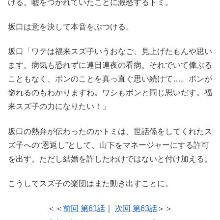
ける。嘘をつかれていたことに激怒するトミ。
坂口は意を決して本音をぶつける。
坂口「ワテは福来スズ子いうおなご、見上げたもんや思い
ます。病気も恐れずに連日連夜の看病。それでいて偉ぶる
こともなく、ボンのことを真っ直ぐ思い続けて…。ボンが
惚れるのもわかりますわ。ワシもボンと同じ思いだす。福
来スズ子の力になりたい！」
坂口の熱弁が伝わったのかトミは、世話係をしてくれたス
ズ子への“恩返し”として、山下をマネージャーにする許可
を出す。ただし結婚を許したわけではないと付け加える。
こうしてスズ子の楽団はまた動き出すことに。
＜＜
前回 第61話
｜
次回 第63話
＞＞