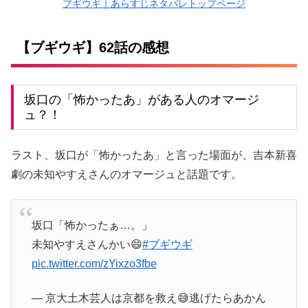
ブギウギ｜あらすじネタバレトップページ
【ブギウギ】62話の感想
坂口の「怖かったあ」がある人のオマージ
ュ？！
ラスト、坂口が「怖かったあ」と言った場面が、吉本新喜
劇の未知やすえさんのオマージュと話題です。
坂口「怖かったぁ…。」
未知やすえさんかい😄
#ブギウギ
pic.twitter.com/zYixzo3fbe
— 京大土木芸人は京都を救え😅逃げたらあかん