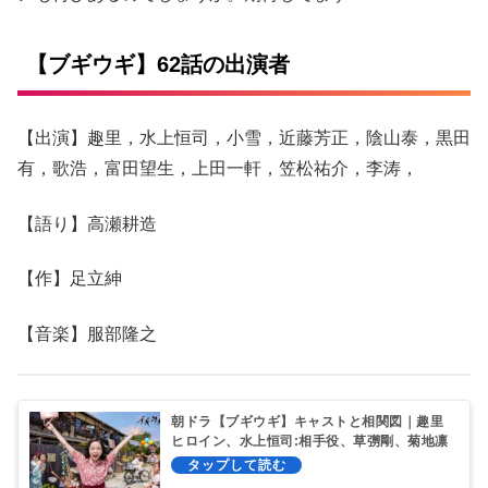
【ブギウギ】62話の出演者
【出演】趣里，水上恒司，小雪，近藤芳正，陰山泰，黒田
有，歌浩，富田望生，上田一軒，笠松祐介，李涛，
【語り】高瀬耕造
【作】足立紳
【音楽】服部隆之
朝ドラ【ブギウギ】キャストと相関図｜趣里
ヒロイン、水上恒司:相手役、草彅剛、菊地凛
子ら豪華出演！