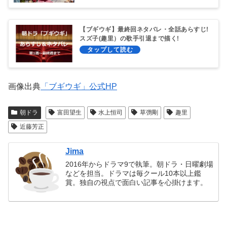
【ブギウギ】最終回ネタバレ・全話あらすじ!
スズ子(趣里）の歌手引退まで描く!
画像出典
「ブギウギ」公式HP
朝ドラ
富田望生
水上恒司
草彅剛
趣里
近藤芳正
Jima
2016年からドラマ9で執筆。朝ドラ・日曜劇場
などを担当。ドラマは毎クール10本以上鑑
賞。独自の視点で面白い記事を心掛けます。