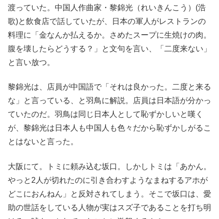
渡っていた。中国人作曲家・黎錦光（れいきんこう）(浩
歌)と飲食店で話していたが、日本の軍人がレストランの
料理に「金なんか払えるか。さめたスープに生焼けの肉。
腹を壊したらどうする？」と文句を言い、「二度来ない」
と言い放つ。
黎錦光は、店員が中国語で「それは良かった。二度と来る
な」と言っている、と羽鳥に解説。店員は日本語が分かっ
ていたのだ。羽鳥は同じ日本人として恥ずかしいと嘆く
が、黎錦光は日本人も中国人も色々だから恥ずかしがるこ
とはないと言った。
大阪にて。トミに頼み込む坂口。しかしトミは「あかん。
やっと2人が切れたのに引き合わすようなまねするアホが
どこにおんねん」と反対されてしまう。そこで坂口は、愛
助の世話をしている人物が実はスズ子であることを打ち明