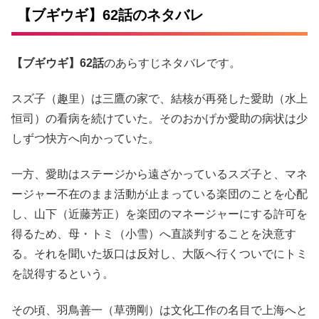
【ブギウギ】62話のネタバレ
【ブギウギ】62話
のあらすじネタバレです。
スズ子（趣里）は三鷹の家で、結核が再発した愛助（水上
恒司）の看病を続けていた。そのおかげか愛助の病状は少
しずつ快方へ向かっていた。
一方、愛助はステージから遠ざかっているスズ子と、マネ
ージャー不在のまま活動が止まっている楽団のことを心配
し、山下（近藤芳正）を楽団のマネージャーにする許可を
得るため、母・トミ（小雪）へ直談判することを決意す
る。それを聞いた坂口は反対し、大阪へ行くついでにトミ
を説得するという。
その頃、羽鳥善一（草彅剛）は文化工作の名目で上海へと