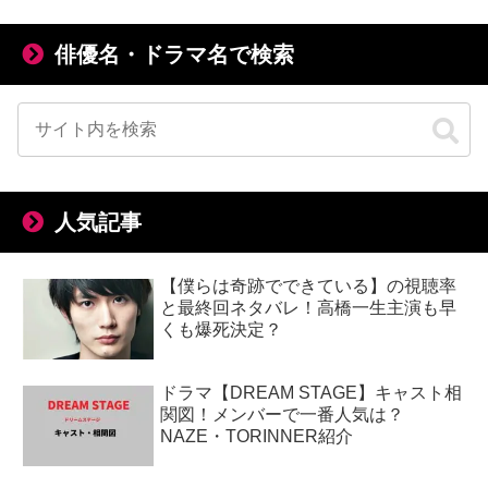
俳優名・ドラマ名で検索
人気記事
【僕らは奇跡でできている】の視聴率
と最終回ネタバレ！高橋一生主演も早
くも爆死決定？
ドラマ【DREAM STAGE】キャスト相
関図！メンバーで一番人気は？
NAZE・TORINNER紹介