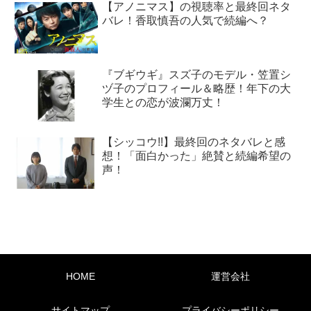
【アノニマス】の視聴率と最終回ネタ
バレ！香取慎吾の人気で続編へ？
『ブギウギ』スズ子のモデル・笠置シ
ヅ子のプロフィール＆略歴！年下の大
学生との恋が波瀾万丈！
【シッコウ!!】最終回のネタバレと感
想！「面白かった」絶賛と続編希望の
声！
HOME
運営会社
サイトマップ
プライバシーポリシー