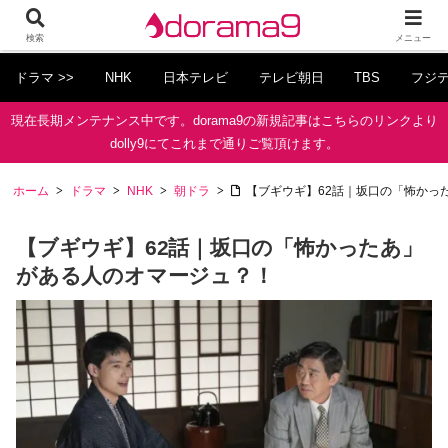
検索
メニュー
ドラマ >>
NHK
日本テレビ
テレビ朝日
TBS
フジ
現在長期メンテナンス中です。dorama9の新規記事はこちらのリンクより
dolly9にてこれまで通りご覧頂けます。
ホーム
ドラマ
NHK
朝ドラ
【ブギウギ】62話｜坂口の「怖かっ
【ブギウギ】62話｜坂口の「怖かったあ」
がある人のオマージュ？！