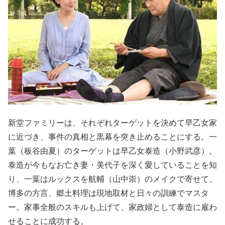
新堂ファミリーは、それぞれターゲットを決めて早乙女家
に近づき、事件の真相と黒幕を突き止めることにする。一
葉（板谷由夏）のターゲットは早乙女泰造（小野武彦）。
泰造が今もなお亡き妻・美代子を深く愛していることを知
り、一葉はルックスを航輔（山中崇）のメイクで寄せて、
博多の方言、郷土料理は現地取材と日々の訓練でマスタ
ー。家事全般のスキルも上げて、家政婦として泰造に雇わ
せることに成功する。