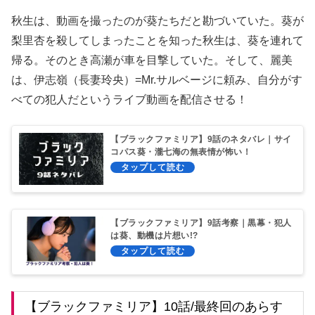
秋生は、動画を撮ったのが葵たちだと勘づいていた。葵が
梨里杏を殺してしまったことを知った秋生は、葵を連れて
帰る。そのとき高瀬が車を目撃していた。そして、麗美
は、伊志嶺（長妻玲央）=Mr.サルベージに頼み、自分がす
べての犯人だというライブ動画を配信させる！
【ブラックファミリア】9話のネタバレ｜サイ
コパス葵・瀧七海の無表情が怖い！
【ブラックファミリア】9話考察｜黒幕・犯人
は葵、動機は片想い!?
【ブラックファミリア】10話/最終回のあらす