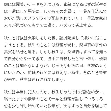
顔には麗美がケーキをぶつける。素敵になるはずの誕生会
は一瞬にして悪夢に。しかもその光景は、一葉が仕込んで
おいた隠しカメラでライブ配信されていた！ 早乙女家の
人々が気づいてもすでに遅く、バズって炎上する。
秋生と釘抜は火消しをした後、証拠隠滅して海外に逃亡し
ようとする。秋生のもとには航輔が現れ、梨里杏の事件の
真実を話せと迫る。しかし秋生は、梨里杏はすべてを知っ
て自分からやってきて、勝手に自殺したと言い張り、優磨
のことは知らないようだ。じゃあなぜあの日、学校の近く
にいたのか。航輔の質問には答えない秋生。そのとき警察
が来て、秋生は連行されてしまう。
秋生は本当に犯人なのか、秋生じゃなければ誰なのか…。
眠ったままの優磨のもとで一葉と航輔が話しているころ、
心を少し許し始めていた沙奈が、実はずっと自分を騙して