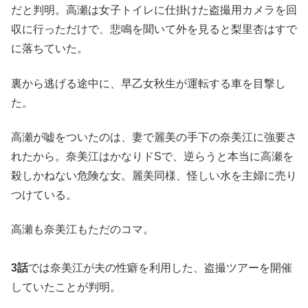
だと判明。高瀬は女子トイレに仕掛けた盗撮用カメラを回
収に行っただけで、悲鳴を聞いて外を見ると梨里杏はすで
に落ちていた。
裏から逃げる途中に、早乙女秋生が運転する車を目撃し
た。
高瀬が嘘をついたのは、妻で麗美の手下の奈美江に強要さ
れたから。奈美江はかなりドSで、逆らうと本当に高瀬を
殺しかねない危険な女。麗美同様、怪しい水を主婦に売り
つけている。
高瀬も奈美江もただのコマ。
3話
では奈美江が夫の性癖を利用した、盗撮ツアーを開催
していたことが判明。