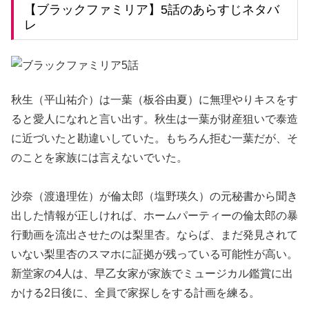
【ブラックファミリア】5話のあらすじネタバ
レ
秋生（平山祐介）は一葉（板谷由夏）に無理やりキスをす
ると愛人になれと言い出す。秋生は一葉が財産狙いで泰造
に近づいたと勘違いしていた。もちろん拒む一葉だが、そ
のことを家族には言えないでいた。
沙奈（渡邉理佐）が倫太郎（塩野瑛久）の元秘書から聞き
出した情報が正しければ、ホームパーティーの倫太郎の暴
行動画を流出させたのは梨里杏。ならば、まだ発見されて
いない梨里杏のスマホに証拠が残っている可能性が高い。
新堂家の4人は、早乙女家が家族でミュージカル鑑賞に出
かける2日後に、全員で家探しをする計画を練る。