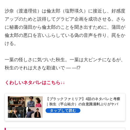
沙奈（渡邉理佐）は倫太郎（塩野瑛久）に接近し、好感度
アップのためと説得してグラビア企画を成功させる。さら
に秘書の蒲田から倫太郎のことを聞き出すために、蒲田が
倫太郎の悪口を言いふらしている偽の音声を作り、罠をか
ける。
一葉の怪しさに気づいた秋生。一葉は大ピンチになるが、
秋生のそれは大きな勘違いで — —!?
くわしいネタバレはこちら↓↓
【ブラックファミリア】4話のネタバレと考察
｜秋生（平山祐介）の自意識過剰ぶりがヤバ
イ！