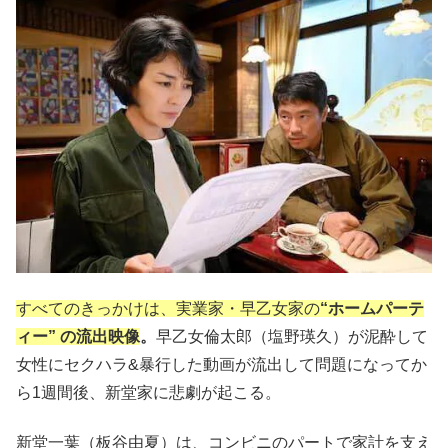
すべてのきっかけは、実業家・早乙女家の
“ホームパーテ
ィー” の流出映像
。
早乙女倫太郎（塩野瑛久）が泥酔して
女性にセクハラ&暴行した動画が流出して問題になってか
ら1週間後、新堂家に悲劇が起こる。
新堂一葉（板谷由夏）は、コンビニのパートで家計を支え