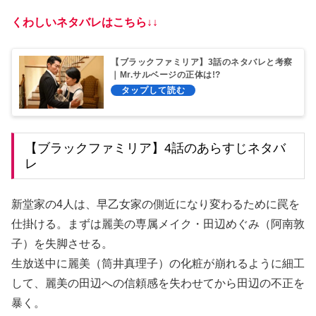
くわしいネタバレはこちら↓↓
【ブラックファミリア】3話のネタバレと考察
｜Mr.サルベージの正体は!?
【ブラックファミリア】4話のあらすじネタバ
レ
新堂家の4人は、早乙女家の側近になり変わるために罠を
仕掛ける。まずは麗美の専属メイク・田辺めぐみ（阿南敦
子）を失脚させる。
生放送中に麗美（筒井真理子）の化粧が崩れるように細工
して、麗美の田辺への信頼感を失わせてから田辺の不正を
暴く。