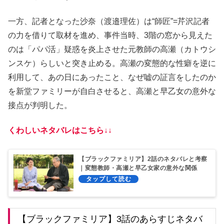
一方、記者となった沙奈（渡邉理佐）は“師匠”=芹沢記者
の力を借りて取材を進め、事件当時、3階の窓から見えた
のは「パパ活」疑惑を炎上させた元教師の高瀬（カトウシ
ンスケ）らしいと突き止める。高瀬の変態的な性癖を逆に
利用して、あの日にあったこと、なぜ嘘の証言をしたのか
を新堂ファミリーが自白させると、高瀬と早乙女の意外な
接点が判明した。
くわしいネタバレはこちら↓↓
【ブラックファミリア】2話のネタバレと考察
｜変態教師・高瀬と早乙女家の意外な関係
【ブラックファミリア】3話のあらすじネタバ