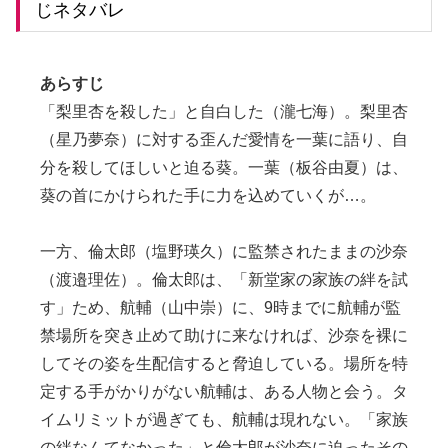
じネタバレ
あらすじ
「梨里杏を殺した」と自白した（瀧七海）。梨里杏
（星乃夢奈）に対する歪んだ愛情を一葉に語り、自
分を殺してほしいと迫る葵。一葉（板谷由夏）は、
葵の首にかけられた手に力を込めていくが…。
一方、倫太郎（塩野瑛久）に監禁されたままの沙奈
（渡邉理佐）。倫太郎は、「新堂家の家族の絆を試
す」ため、航輔（山中崇）に、9時までに航輔が監
禁場所を突き止めて助けに来なければ、沙奈を裸に
してその姿を生配信すると脅迫している。場所を特
定する手がかりがない航輔は、ある人物と会う。タ
イムリミットが過ぎても、航輔は現れない。「家族
の絆なんてなかった」と倫太郎が沙奈に迫ったその