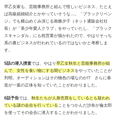
早乙女家も、芸能事務所と組んで怪しいビジネス、たとえ
ば高級娼婦紹介とかやっていそうな…。「ブラックリベン
ジ」でも横山めぐみ演じる南條夕子（ネット通販会社社
長）が「美少年愛人クラブ」をやっていたし、「ブラック
スキャンダル」にも枕営業が描かれたので、やはりそっち
系の裏ビジネスが行われているのではないかと考察しま
す。
5話の潜入捜査
では、やはり
早乙女秋生と芸能事務所が組
んで、女性を食い物にする闇ビジネス
をやっていたことが
判明。オーディションはその物色の場なのか!? さらに泰
造が一葉の正体を知っていたことがわかりました。
6話予告
では、
秋生たちが人身売買をしているとも疑われ
ている謎の会合を行っている
ことをつかんだ沙奈が倫太郎
を使ってその会合に潜入することがわかりました。