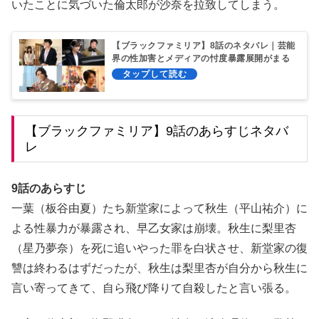
いたことに気づいた倫太郎が沙奈を拉致してしまう。
【ブラックファミリア】8話のネタバレ｜芸能
界の性加害とメディアの忖度暴露展開がまる
でアレ!?
【ブラックファミリア】9話のあらすじネタバ
レ
9話のあらすじ
一葉（板谷由夏）たち新堂家によって秋生（平山祐介）に
よる性暴力が暴露され、早乙女家は崩壊。秋生に梨里杏
（星乃夢奈）を死に追いやった罪を白状させ、新堂家の復
讐は終わるはずだったが、秋生は梨里杏が自分から秋生に
言い寄ってきて、自ら飛び降りて自殺したと言い張る。