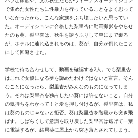
バラな家族や、父の秋生たちがヴィーナスオーディション
で集めた女性たちに性暴力を行っていることをよく思って
いなかったから、こんな家族をぶち壊したいと思ってい
た。オーディションに合格した梨里杏に動画撮影をやらせ
たのも葵。梨里杏は、秋生を誘うふりして車にまで乗る
が、ホテルに連れ込まれるのは、葵が、自分が倒れたこと
にして回避させた。
学校で待ち合わせして、動画を確認する2人。でも梨里杏
はこれで女優になる夢を諦めたわけではないと宣言。そん
なことになったら、梨里杏がみんなのものになってしま
う。それは梨里杏を独占したい葵には許せないこと。自分
の気持ちをわかって！と愛を押し付けるが、梨里杏は、私
は葵のものじゃないと拒否。葵は梨里杏を階段から突き飛
ばす。しばらくして意識を取り戻した梨里杏は逃げて一葉
に電話するが、結局葵に屋上から突き落とされてしまう。