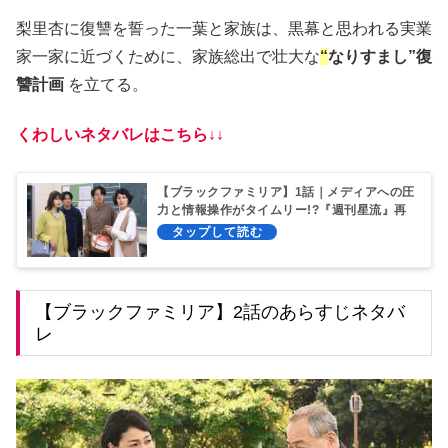
梨里杏に復讐を誓った一葉と家族は、黒幕と思われる実業
家一家に近づくために、家族総出で壮大な
“
なりすまし”復
讐計画
を立てる。
くわしいネタバレはこちら↓↓
【ブラックファミリア】1話｜メディアへの圧
力と情報操作がタイムリー!?『週刊星流』再
登場！
【ブラックファミリア】2話のあらすじネタバ
レ