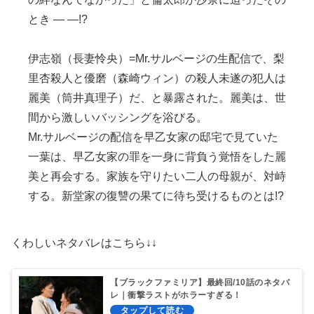
とき — —!?
伊志嶺（長妻怜央）=Mr.サルベージの生配信で、梨
里杏殺人と優磨（森崎ウィン）の殺人未遂の犯人は
麗美（筒井真理子）だ、と暴露された。麗美は、世
間から激しいバッシングを浴びる。
Mr.サルベージの配信を早乙女家の邸宅で見ていた
一葉は、早乙女家の罪を一身に背負う覚悟をした麗
美と再会する。家族を守りたい二人の母親が、対峙
する。新堂家の復讐の果てに待ち受けるものとは!?
くわしいネタバレはこちら↓↓
【ブラックファミリア】最終回/10話のネタバ
レ｜衝撃ラストがホラーすぎる！