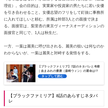
理佐）。会の目的は、実業家や投資家の男たちに若い女優
を引き合わせること。女優志望のフリをして釘抜に事務所
に入れてほしいと頼む。所属は幹部3人との面接で決ま
る。面接官は、梨里杏の東京ヴィーナスオーディションの
面接官と同じで、1人は秋生だ。
一方、一葉は麗美に呼び出される。麗美の狙いは何なのか
わからないが、一葉は麗美と対峙する覚悟をする。
【ブラックファミリア】7話のネタバレと考察
｜血まみれの優磨（森崎ウィン）の運命は!?
【ブラックファミリア】8話のあらすじネタバ
レ