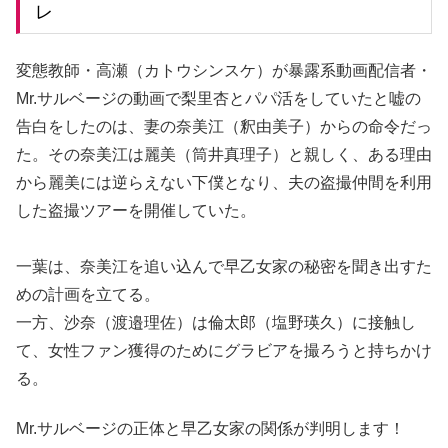
レ
変態教師・高瀬（カトウシンスケ）が暴露系動画配信者・
Mr.サルベージの動画で梨里杏とパパ活をしていたと嘘の
告白をしたのは、妻の奈美江（釈由美子）からの命令だっ
た。その奈美江は麗美（筒井真理子）と親しく、ある理由
から麗美には逆らえない下僕となり、夫の盗撮仲間を利用
した盗撮ツアーを開催していた。
一葉は、奈美江を追い込んで早乙女家の秘密を聞き出すた
めの計画を立てる。
一方、沙奈（渡邉理佐）は倫太郎（塩野瑛久）に接触し
て、女性ファン獲得のためにグラビアを撮ろうと持ちかけ
る。
Mr.サルベージの正体と早乙女家の関係が判明します！