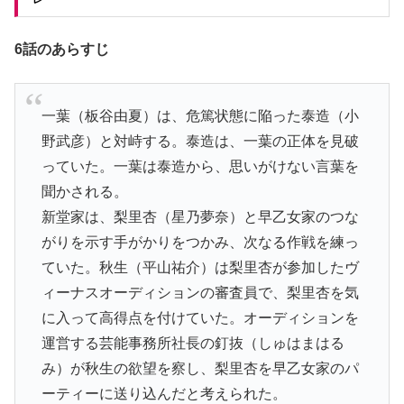
6話のあらすじ
一葉（板谷由夏）は、危篤状態に陥った泰造（小
野武彦）と対峙する。泰造は、一葉の正体を見破
っていた。一葉は泰造から、思いがけない言葉を
聞かされる。
新堂家は、梨里杏（星乃夢奈）と早乙女家のつな
がりを示す手がかりをつかみ、次なる作戦を練っ
ていた。秋生（平山祐介）は梨里杏が参加したヴ
ィーナスオーディションの審査員で、梨里杏を気
に入って高得点を付けていた。オーディションを
運営する芸能事務所社長の釘抜（しゅはまはる
み）が秋生の欲望を察し、梨里杏を早乙女家のパ
ーティーに送り込んだと考えられた。