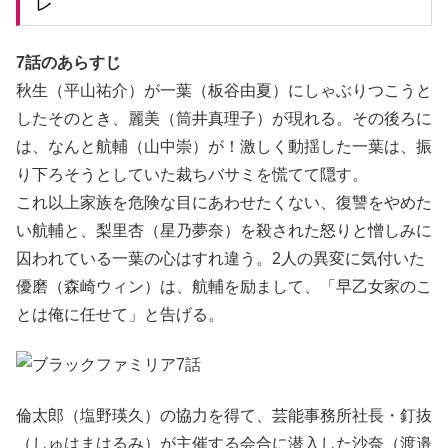
レ
7話のあらすじ
秋生（平山祐介）が一葉（板谷由夏）にしゃぶりつこうと
したそのとき、麗美（筒井真理子）が現れる。その後ろに
は、なんと航輔（山中崇）が！激しく動揺した一葉は、振
り下ろそうとしていた裁ちバサミを慌てて隠す。
これ以上家族を危険な目にあわせたくない、復讐をやめた
い航輔と、梨里杏（星乃夢奈）を殺された怒りと憎しみに
囚われている一葉の心はすれ違う。2人の異変に気付いた
優磨（森崎ウィン）は、航輔を励まして、「早乙女家のこ
とは俺に任せて」と告げる。
倫太郎（塩野瑛久）の協力を得て、芸能事務所社長・釘抜
（しゅはまはるみ）が主催する会合に潜入した沙奈（渡邉