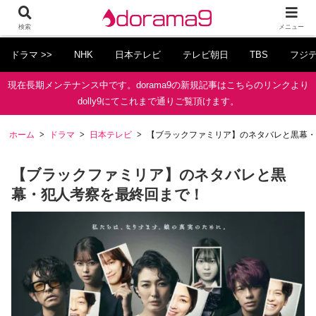
検索
メニュー
ドラマ >>
NHK
日本テレビ
テレビ朝日
TBS
フジ
現在長期メンテナンス中です。dorama9の新規記事はこちらのリンクより
dolly9にてこれまで通りご覧頂けます。
ホーム
ドラマ
日本テレビ
【ブラックファミリア】のネタバレと黒幕・
【ブラックファミリア】のネタバレと黒
幕・犯人考察を最終回まで！