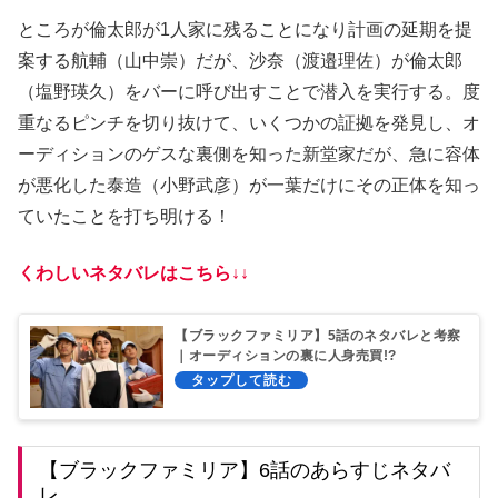
ところが倫太郎が1人家に残ることになり計画の延期を提
案する航輔（山中崇）だが、沙奈（渡邉理佐）が倫太郎
（塩野瑛久）をバーに呼び出すことで潜入を実行する。度
重なるピンチを切り抜けて、いくつかの証拠を発見し、オ
ーディションのゲスな裏側を知った新堂家だが、急に容体
が悪化した泰造（小野武彦）が一葉だけにその正体を知っ
ていたことを打ち明ける！
くわしいネタバレはこちら↓↓
【ブラックファミリア】5話のネタバレと考察
｜オーディションの裏に人身売買!?
【ブラックファミリア】6話のあらすじネタバ
レ