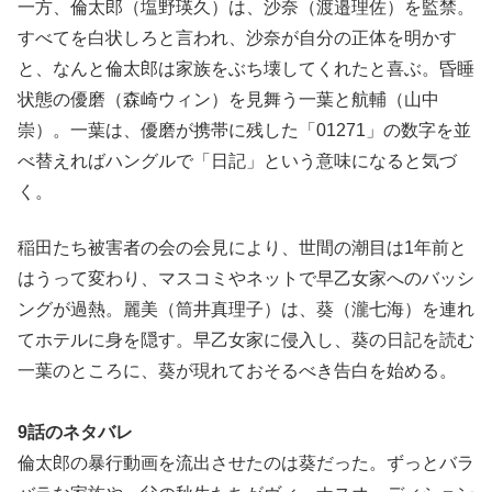
一方、倫太郎（塩野瑛久）は、沙奈（渡邉理佐）を監禁。
すべてを白状しろと言われ、沙奈が自分の正体を明かす
と、なんと倫太郎は家族をぶち壊してくれたと喜ぶ。昏睡
状態の優磨（森崎ウィン）を見舞う一葉と航輔（山中
崇）。一葉は、優磨が携帯に残した「01271」の数字を並
べ替えればハングルで「日記」という意味になると気づ
く。
稲田たち被害者の会の会見により、世間の潮目は1年前と
はうって変わり、マスコミやネットで早乙女家へのバッシ
ングが過熱。麗美（筒井真理子）は、葵（瀧七海）を連れ
てホテルに身を隠す。早乙女家に侵入し、葵の日記を読む
一葉のところに、葵が現れておそるべき告白を始める。
9話のネタバレ
倫太郎の暴行動画を流出させたのは葵だった。ずっとバラ