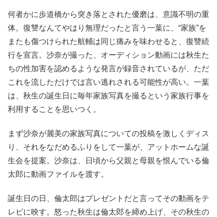
何者かに歩道橋から突き落とされた優磨は、意識不明の重
体。復讐なんてやはり無理だったと言う一葉に、“家族”を
またも傷つけられた航輔は同じ痛みを味わせると、復讐続
行を宣言。沙奈が撮った、オーディション動画には秋生た
ちの性加害を認めるような発言が録音されているが、ただ
これを流しただけでは言い逃れされる可能性が高い。一葉
は、秋生の誕生日に毎年家族写真を撮るという家族行事を
利用することを思いつく。
まず沙奈が麗美の家族写真についての投稿を激しくディス
り、それをなだめるふりをして一葉が、アットホームな誕
生会を提案。沙奈は、日頃から父親と母親を恨んでいる倫
太郎に動画ファイルを渡す。
誕生日の日、倫太郎はプレゼントだと言ってその動画をテ
レビに映す。怒った秋生は倫太郎を締め上げ、その秋生の