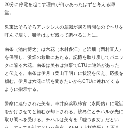
20分に停電を起こす理由が何かあったはずと考える獅
堂。
鬼束はそろそろアレクシスの意識が戻る時間なのでヘリを
呼んで戻り、獅堂はまだ残って調べることに。
南条（池内博之）は六花（木村多江）と浜畑（西村直人）
を保護し、浜畑の救助にあたる。記憶を取り戻してパニッ
クに陥る六花。南条は美有は無事でCTUに連絡があった
と伝える。南条は伊月（栗山千明）に状況を伝え、応援を
頼む。伊月は六花に話を聞きたいからCTUに連れてくる
ように指示する。
警察に連行された美有。車井麻薬取締官（永岡佑）に電話
をかけさせてと頼むが却下される。鮫島仁とチハルが先に
取り調べを受ける。チハルは美有を「嘘つき女」だとい
う。すべてを話すという美有。KEN（上杉柊平）も正直