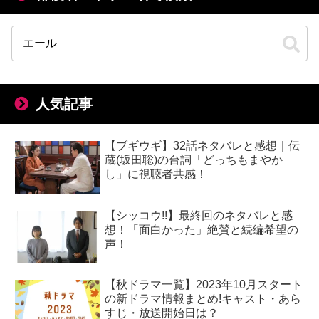
人気記事
【ブギウギ】32話ネタバレと感想｜伝
蔵(坂田聡)の台詞「どっちもまやか
し」に視聴者共感！
【シッコウ!!】最終回のネタバレと感
想！「面白かった」絶賛と続編希望の
声！
【秋ドラマ一覧】2023年10月スタート
の新ドラマ情報まとめ!キャスト・あら
すじ・放送開始日は？