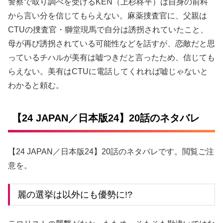
警察で取り調べを受けるKEN（上杉柊平）は自身の前科
から言い分を信じてもらえない。麻薬捜査官に、父親は
CTUの捜査官・獅堂現馬で自分は誘拐されていたこと、
母が再び誘拐されている可能性などを話すが、恋敵だと思
っているチハルが美有は嘘つきだと言ったため、信じても
らえない。美有はCTUに電話してくれれば嘘じゃないと
わかると頼む。
【24 JAPAN／日本版24】20話のネタバレ
【24 JAPAN／日本版24】20話のネタバレです。閲覧ご注
意を。
麗の選挙は以外にも優勢に!?