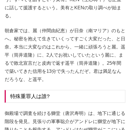
に話して援護するという。美有とKENの取り調べが始ま
る。
朝倉家では、麗（仲間由紀恵）が日奈（南マリア）のもと
へ。秘密を抱えて生きていくってすごく大変だった、と日
奈。本当に大変なのはこれから、一緒に頑張ろうと麗。遥
平（筒井道隆）に、2人でお祝いしていたという麗に、ま
るで敗北宣言だと皮肉で返す遥平（筒井道隆）。25年間
で築いてきた信用を13分で失ったんだぞ。君は満足なん
だろうな、と遥平。
特殊重罪人は誰?
御殿場で調査を続ける獅堂（唐沢寿明）は、地下に通じる
階段を発見。見張りの軍事聡介がアンドレに獅堂が地下に
降りたことを報告する。アンドレはなぜ獅堂がここにいる