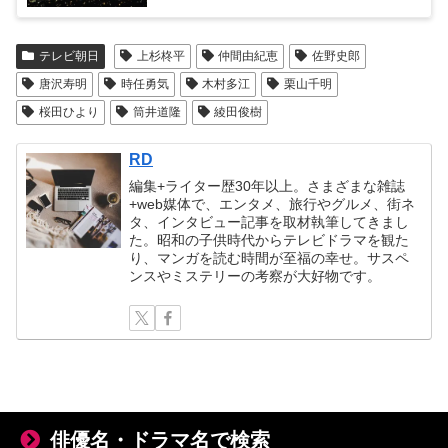
テレビ朝日
上杉柊平
仲間由紀恵
佐野史郎
唐沢寿明
時任勇気
木村多江
栗山千明
桜田ひより
筒井道隆
綾田俊樹
RD
編集+ライター歴30年以上。さまざまな雑誌
+web媒体で、エンタメ、旅行やグルメ、街ネ
タ、インタビュー記事を取材執筆してきまし
た。昭和の子供時代からテレビドラマを観た
り、マンガを読む時間が至福の幸せ。サスペ
ンスやミステリーの考察が大好物です。
俳優名・ドラマ名で検索