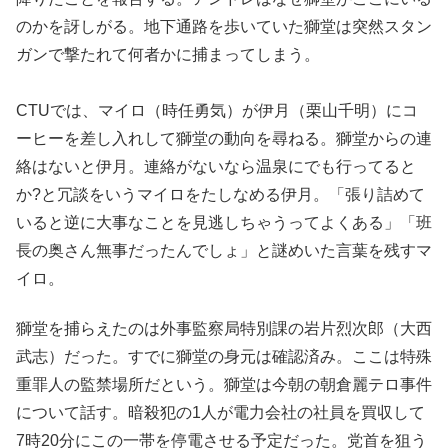
のかを訝しがる。地下通路を歩いていた獅堂は突然スタン
ガンで撃たれて何者かに捕まってしまう。
CTUでは、マイロ（時任勇気）が伊月（栗山千明）にコ
ーヒーを差し入れして獅堂の動向を尋ねる。獅堂からの連
絡はないと伊月。連絡がないなら温泉にでも行ってると
か?と冗談をいうマイロをたしなめる伊月。「張り詰めて
いると逆に大事なことを見逃しちゃうってよくある」「班
長の奥さん無事だったんでしょ」と謎めいた言葉を残すマ
イロ。
獅堂を捕らえたのは外事監察局特別課の岩片烈次郎（大西
武志）だった。すでに獅堂の身元は確認済み。ここは特殊
重罪人の監禁場所だという。獅堂は今朝の朝倉麗テロ事件
について話す。暗殺犯の1人が電力会社の社員を買収して
7時20分にこの一帯を停電させる予定だった。党首を狙う