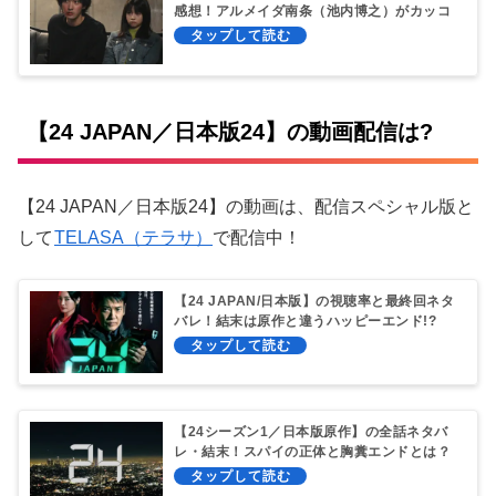
感想！アルメイダ南条（池内博之）がカッコ
イイ！
【24 JAPAN／日本版24】の動画配信は?
【24 JAPAN／日本版24】の動画は、配信スペシャル版と
して
TELASA（テラサ）
で配信中！
【24 JAPAN/日本版】の視聴率と最終回ネタ
バレ！結末は原作と違うハッピーエンド!?
【24シーズン1／日本版原作】の全話ネタバ
レ・結末！スパイの正体と胸糞エンドとは？