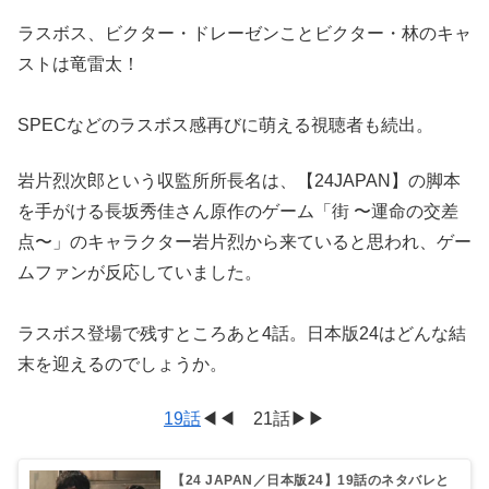
ラスボス、ビクター・ドレーゼンことビクター・林のキャ
ストは竜雷太！
SPECなどのラスボス感再びに萌える視聴者も続出。
岩片烈次郎という収監所所長名は、【24JAPAN】の脚本
を手がける長坂秀佳さん原作のゲーム「街 〜運命の交差
点〜」のキャラクター岩片烈から来ていると思われ、ゲー
ムファンが反応していました。
ラスボス登場で残すところあと4話。日本版24はどんな結
末を迎えるのでしょうか。
19話
◀︎◀︎ 21話▶︎▶︎
【24 JAPAN／日本版24】19話のネタバレと