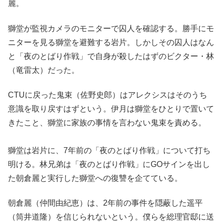
麗。
獅堂が監視カメラのモニターで囚人を確認する。勝手にモ
ニターを見る獅堂を避難する岩片。しかしその囚人はなん
と「夜のとばり作戦」で自身が殺したはずのビクター・林
（竜雷太）だった。
CTUに戻った鬼束（佐野史郎）はアレクシスはそのうち
意識を取り戻すはずという。伊月は獅堂をひとりで置いて
きたこと、獅堂に家族の事情を言わない鬼束を責める。
獅堂は岩片に、7年前の「夜のとばり作戦」について打ち
明ける。林兄弟は「夜のとばり作戦」にGOサインを出し
た朝倉麗と実行した獅堂への復讐を企てている。
朝倉麗（仲間由紀恵）は、2年前の事件を隠蔽した遥平
（筒井道隆）を信じられないという。僕らを総理官邸に送