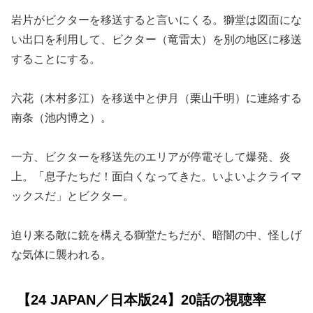
岩片がビクターを移送すると言いにくる。獅堂は図面にな
い出口を利用して、ビクター（竜雷太）を別の地区に移送
することにする。
六花（木村多江）を移送中と伊月（栗山千明）に連絡する
南条（池内博之）。
一方、ビクターを移送先のエリアが停電そして爆発、炎
上。「息子たちだ！面白くなってきた。いよいよクライマ
ックスだ」とビクター。
迫り来る敵に銃を構える獅堂たちだが、暗闇の中、怪しげ
な気体に襲われる。
【24 JAPAN／日本版24】20話の視聴率