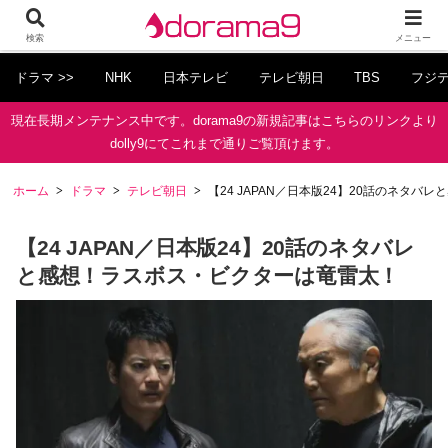
検索
メニュー
ドラマ >>
NHK
日本テレビ
テレビ朝日
TBS
フジ
現在長期メンテナンス中です。dorama9の新規記事はこちらのリンクより
dolly9にてこれまで通りご覧頂けます。
ホーム
ドラマ
テレビ朝日
【24 JAPAN／日本版24】20話のネタ
【24 JAPAN／日本版24】20話のネタバレ
と感想！ラスボス・ビクターは竜雷太！