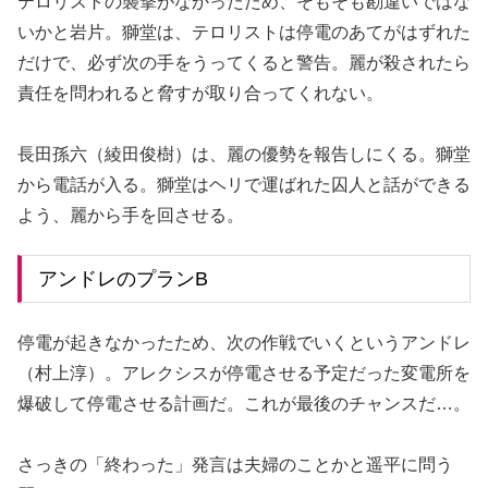
テロリストの襲撃がなかったため、そもそも勘違いではな
いかと岩片。獅堂は、テロリストは停電のあてがはずれた
だけで、必ず次の手をうってくると警告。麗が殺されたら
責任を問われると脅すが取り合ってくれない。
長田孫六（綾田俊樹）は、麗の優勢を報告しにくる。獅堂
から電話が入る。獅堂はヘリで運ばれた囚人と話ができる
よう、麗から手を回させる。
アンドレのプランB
停電が起きなかったため、次の作戦でいくというアンドレ
（村上淳）。アレクシスが停電させる予定だった変電所を
爆破して停電させる計画だ。これが最後のチャンスだ…。
さっきの「終わった」発言は夫婦のことかと遥平に問う