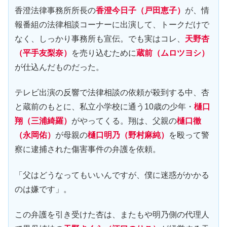
香澄法律事務所所長の
香澄今日子（戸田恵子）
が、情
報番組の法律相談コーナーに出演して、トークだけで
なく、しっかり事務所も宣伝。でも実はコレ、
天野杏
（平手友梨奈）
を売り込むために
蔵前（ムロツヨシ）
が仕込んだものだった。
テレビ出演の反響で法律相談の依頼が殺到する中、杏
と蔵前のもとに、私立小学校に通う10歳の少年・
樋口
翔（三浦綺羅）
がやってくる。翔は、父親の
樋口徹
（永岡佑）
が母親の
樋口明乃（野村麻純）
を殴って警
察に逮捕された傷害事件の弁護を依頼。
「父はどうなってもいいんですが、僕に迷惑がかかる
のは嫌です」。
この弁護を引き受けた杏は、またもや明乃側の代理人