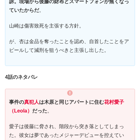
訴。現場から後藤の財布とスマートフォンが無くなっ
ていたからだ
。
山崎は傷害致死を主張する方針。
が、杏は金品を奪ったことを認め、自首したことをア
ピールして減刑を狙うべきと主張し出した。
4話のネタバレ
事件の
真犯人
は木原と同じアパートに住む
花村愛子
（Leola）
だった
。
愛子は後藤に脅され、階段から突き落としてしまっ
た。彼女は夢であったメジャーデビューを控えてい