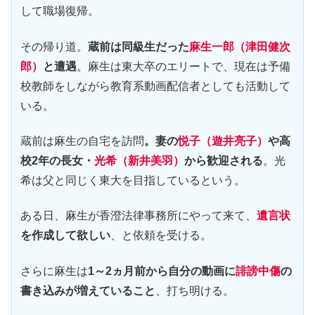
して職場復帰。
その帰り道。
蔵前は同級生だった
麻生一郎（津田健次
郎）
と遭遇
。麻生は東大卒のエリートで、現在は予備
校教師をしながら教育系動画配信者としても活動して
いる。
蔵前は麻生の自宅を訪問
。妻の
悦子（遊井亮子）
や高
校2年の長女・
光希（新井美羽）
から歓迎される
。光
希は父と同じく東大を目指しているという。
ある日、麻生が香澄法律事務所にやって来て、
遺言状
を作成して欲しい
、と依頼を受ける。
さらに麻生は
1～2ヵ月前から自分の動画に
誹謗中傷
の
書き込みが増えていること
、打ち明ける。