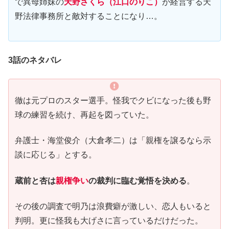
で異母姉妹の
天野さくら（江口のりこ）
が経営する天
野法律事務所と敵対することになり…。
3話のネタバレ
徹は元プロのスター選手。怪我でクビになった後も野
球の練習を続け、再起を図っていた。
弁護士・海堂俊介（大倉孝二）は「親権を譲るなら示
談に応じる」とする。
蔵前と杏は
親権争い
の裁判に臨む覚悟を決める
。
その後の調査で明乃は浪費癖が激しい、恋人もいると
判明。更に怪我も大げさに言っているだけだった。