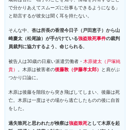
で分かりあえてスムーズに仕事もできるようになる」
と助言するが彼女は聞く耳を持たない。
そんな中、
杏は所長の香澄今日子（戸田恵子）から山
崎慶太（松尾諭）が手がけている
強盗致死事件
の裁判
員裁判に協力するよう、命じられる
。
被告人は30歳の日雇い派遣労働者・
木原健太（戸塚純
貴）
。木原は被害者の
後藤敦（伊藤孝太郎）
と肩がぶ
つかり口論に。
木原は後藤を階段から突き飛ばしてしまい、後藤は死
亡。木原は一度はその場から逃亡したものの後に自首
をした。
過失致死と思われたが検察は
強盗致死
として木原を起