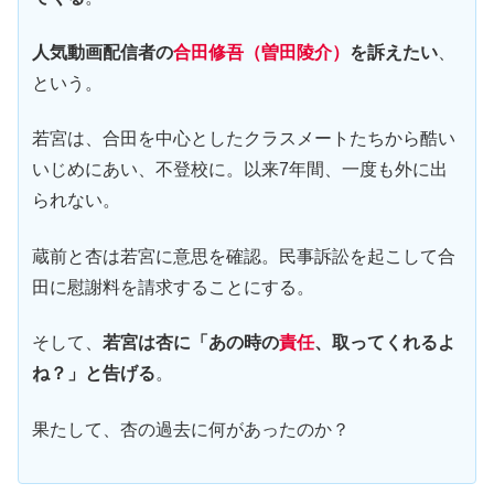
人気動画配信者の
合田修吾（曽田陵介）
を訴えたい
、
という。
若宮は、合田を中心としたクラスメートたちから酷い
いじめにあい、不登校に。以来7年間、一度も外に出
られない。
蔵前と杏は若宮に意思を確認。民事訴訟を起こして合
田に慰謝料を請求することにする。
そして、
若宮は杏に「あの時の
責任
、取ってくれるよ
ね？」と告げる
。
果たして、杏の過去に何があったのか？