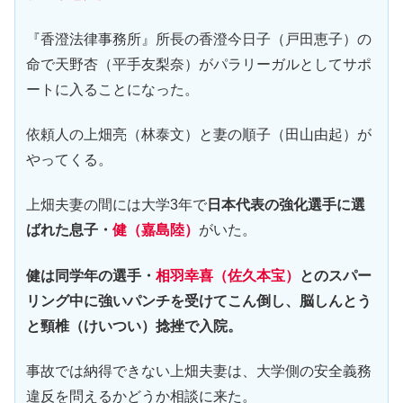
『香澄法律事務所』所長の香澄今日子（戸田恵子）の
命で天野杏（平手友梨奈）がパラリーガルとしてサポ
ートに入ることになった。
依頼人の上畑亮（林泰文）と妻の順子（田山由起）が
やってくる。
上畑夫妻の間には大学3年で
日本代表の強化選手に選
ばれた息子・
健（嘉島陸）
がいた。
健は同学年の選手・
相羽幸喜（佐久本宝）
とのスパー
リング中に強いパンチを受けてこん倒し、脳しんとう
と頸椎（けいつい）捻挫で入院。
事故では納得できない上畑夫妻は、大学側の安全義務
違反を問えるかどうか相談に来た。