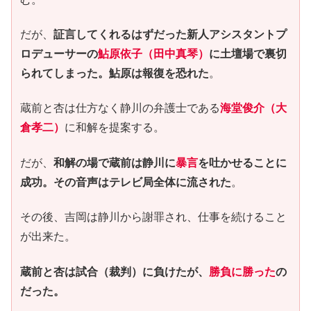
だが、
証言してくれるはずだった新人アシスタントプ
ロデューサーの
鮎原依子（田中真琴）
に土壇場で裏切
られてしまった。鮎原は報復を恐れた
。
蔵前と杏は仕方なく静川の弁護士である
海堂俊介（大
倉孝二）
に和解を提案する。
だが、
和解の場で蔵前は静川に
暴言
を吐かせることに
成功。その音声はテレビ局全体に流された
。
その後、吉岡は静川から謝罪され、仕事を続けること
が出来た。
蔵前と杏は試合（裁判）に負けたが、
勝負に勝った
の
だった。