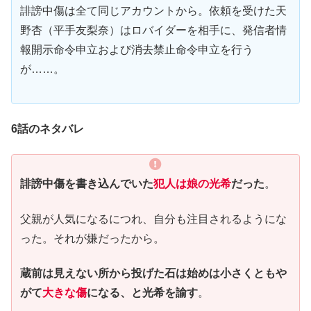
誹謗中傷は全て同じアカウントから。依頼を受けた天
野杏（平手友梨奈）はロバイダーを相手に、発信者情
報開示命令申立および消去禁止命令申立を行う
が……。
6話のネタバレ
誹謗中傷を書き込んでいた
犯人は娘の光希
だった
。
父親が人気になるにつれ、自分も注目されるようにな
った。それが嫌だったから。
蔵前は見えない所から投げた石は始めは小さくともや
がて
大きな傷
になる、と光希を諭す
。