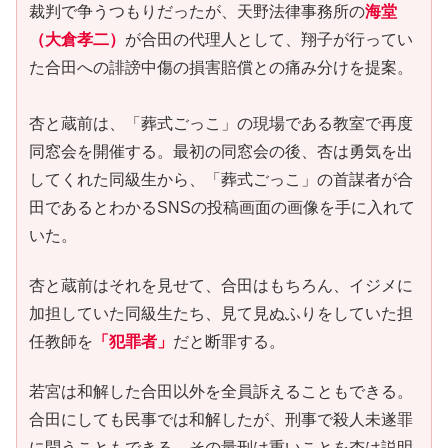
裁判で争うつもりだったが、天野法律事務所の
海堂
（大倉孝二）
が合田の代理人として、翔子が行ってい
た合田への誹謗中傷の損害賠償との痛み分けを提案。
杏と蔵前は、「葬式ごっこ」の現場である教室で再度
同窓会を開催する。最初の同窓会の後、杏は勇気を出
してくれた同級生から、「葬式ごっこ」の首謀者が合
田であるとわかるSNSの投稿画面の画像を手に入れて
いた。
杏と蔵前はそれを見せて、合田はもちろん、イジメに
加担していた同級生たち、見て見ぬふりをしていた担
任教師を
「犯罪者」
だと断罪する。
若宮は和解した合田以外を全員訴えることもできる。
合田にしても民事では和解したが、刑事で殺人未遂罪
に問うこともできる、その量刑は重いことを杏は説明