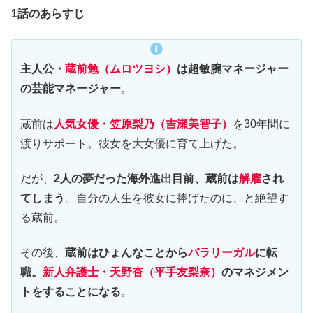
1話のあらすじ
主人公・
蔵前勉（ムロツヨシ）
は超敏腕マネージャー
の芸能マネージャー
。
蔵前は
人気女優・笠原梨乃（吉瀬美智子）
を30年間に
渡りサポート。彼女を大女優に育て上げた。
だが、
2人の夢だった海外進出目前、蔵前は
解雇
され
てしまう
。自分の人生を彼女に捧げたのに、と絶望す
る蔵前。
その後、
蔵前はひょんなことから
パラリーガル
に転
職。
新人弁護士・天野杏（平手友梨奈）
のマネジメン
トをすることになる
。