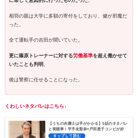
に命じて意図的に行ったものだった
。
相羽の親は大学に多額の寄付をしており、健が邪魔だ
った。
全て運転手の吉田が聞いていた。
更に篠原トレーナーに対する
労働基準
を超え働かせて
いたことも判明
。
後は警察に任せることになった。
くわしいネタバレはこちら↓
【うちの弁護士は手がかかる】5話のネタバレ
と視聴率！平手友梨奈×戸田恵子コンビが好
評！