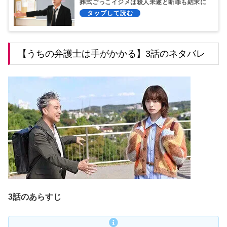
葬式ごっこイジメは殺人未遂と断罪も結末に
モヤる
【うちの弁護士は手がかかる】3話のネタバレ
3話のあらすじ