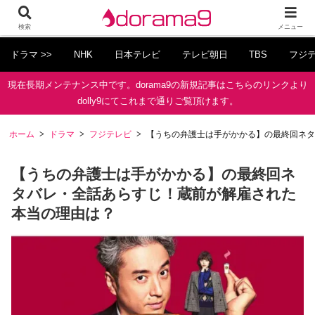
検索
メニュー
ドラマ >>
NHK
日本テレビ
テレビ朝日
TBS
フジ
現在長期メンテナンス中です。dorama9の新規記事はこちらのリンクより
dolly9にてこれまで通りご覧頂けます。
ホーム
ドラマ
フジテレビ
【うちの弁護士は手がかかる】の最終回ネタ
【うちの弁護士は手がかかる】の最終回ネ
タバレ・全話あらすじ！蔵前が解雇された
本当の理由は？