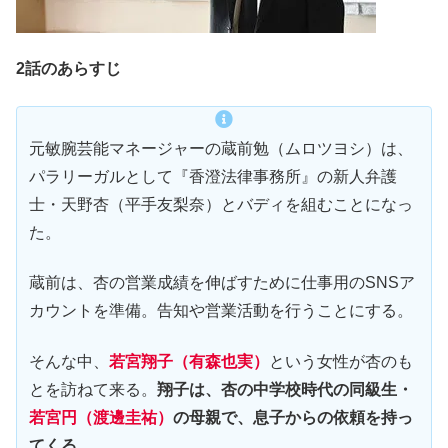
2話のあらすじ
元敏腕芸能マネージャーの蔵前勉（ムロツヨシ）は、
パラリーガルとして『香澄法律事務所』の新人弁護
士・天野杏（平手友梨奈）とバディを組むことになっ
た。
蔵前は、杏の営業成績を伸ばすために仕事用のSNSア
カウントを準備。告知や営業活動を行うことにする。
そんな中、
若宮翔子（有森也実）
という女性が杏のも
とを訪ねて来る。
翔子は、杏の中学校時代の同級生・
若宮円（渡邊圭祐）
の母親で、息子からの依頼を持っ
てくる
。