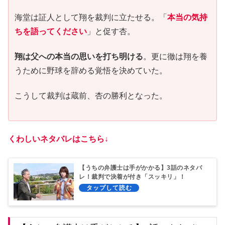
海堂は証人として翔を裁判に立たせる。「
本当の気持
ちを語ってください
」と促す杏。
翔は父への本当の思いを打ち明ける
。更に徹は翔を養
うために野球を辞める覚悟を決めていた。
こうして裁判は蔵前、杏の勝利となった。
くわしいネタバレはこちら↓
【うちの弁護士は手がかかる】3話のネタバ
レ！裁判で決着が付き「スッキリ」！