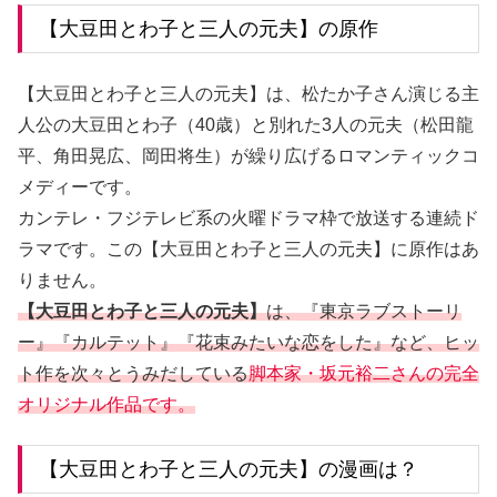
【大豆田とわ子と三人の元夫】の原作
【大豆田とわ子と三人の元夫】は、松たか子さん演じる主
人公の大豆田とわ子（40歳）と別れた3人の元夫（松田龍
平、角田晃広、岡田将生）が繰り広げるロマンティックコ
メディーです。
カンテレ・フジテレビ系の火曜ドラマ枠で放送する連続ド
ラマです。この【大豆田とわ子と三人の元夫】に原作はあ
りません。
【大豆田とわ子と三人の元夫】
は、『東京ラブストーリ
ー』『カルテット』『花束みたいな恋をした』など、ヒッ
ト作を次々とうみだしている
脚本家・坂元裕二さんの完全
オリジナル作品です。
【大豆田とわ子と三人の元夫】の漫画は？