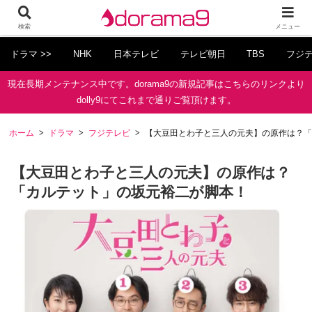
検索
メニュー
ドラマ >>
NHK
日本テレビ
テレビ朝日
TBS
フジ
現在長期メンテナンス中です。dorama9の新規記事はこちらのリンクより
dolly9にてこれまで通りご覧頂けます。
ホーム
ドラマ
フジテレビ
【大豆田とわ子と三人の元夫】の原作は？「
【大豆田とわ子と三人の元夫】の原作は？
「カルテット」の坂元裕二が脚本！