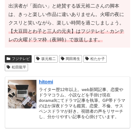
出演者が「面白い」と絶賛する坂元裕二さんの脚本
は、きっと楽しい作品に違いありません。火曜の夜に
クスリと笑いながら、楽しい時間を過ごしましょう。
【大豆田とわ子と三人の元夫】はフジテレビ・カンテ
レの火曜ドラマ枠（夜9時）で放送します。
フジテレビ
坂元裕二
岡田将生
松たか子
松田龍平
hitomi
ライター歴12年以上。web新聞記事、恋愛や
ドラマコラム、小説などを手掛け現在
dorama9にてドラマ記事を執筆。GP帯ドラマ
のほか深夜ドラマも鑑賞。恋愛、不倫、サス
ペンスドラマが好き。視聴者の声をリサーチ
し、分かりやすい記事を心掛けています。