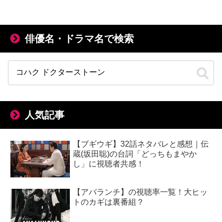
俳優名・ドラマ名で検索
人気記事
【ブギウギ】32話ネタバレと感想｜伝
蔵(坂田聡)の台詞「どっちもまやか
し」に視聴者共感！
【アバランチ】の視聴率一覧！大ヒッ
トのカギは裏番組？