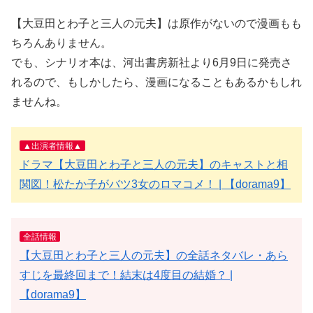
【大豆田とわ子と三人の元夫】は原作がないので漫画もも
ちろんありません。
でも、シナリオ本は、河出書房新社より6月9日に発売さ
れるので、もしかしたら、漫画になることもあるかもしれ
ませんね。
▲出演者情報▲
ドラマ【大豆田とわ子と三人の元夫】のキャストと相
関図！松たか子がバツ3女のロマコメ！ | 【dorama9】
全話情報
【大豆田とわ子と三人の元夫】の全話ネタバレ・あら
すじを最終回まで！結末は4度目の結婚？ |
【dorama9】