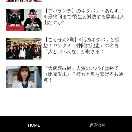
【アバランチ】のネタバレ・あらすじ
を最終回まで!羽生と対決する黒幕は大
山なのか⁈
【ごくせん2期】4話のネタバレと感
想！ヤンクミ（仲間由紀恵）の名言
「人と比べんな」が刺さる！
『大病院占拠』人質のスパイは裕子
（比嘉愛未）？彼女と鬼を繋げる共通
点！
HOME
運営会社