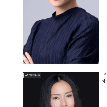
ド
WEB限定配信
す