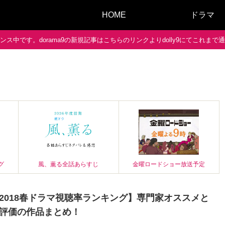
HOME
ドラマ
ス中です。dorama9の新規記事はこちらのリンクよりdolly9にてこれま
グ
風、薫る全話あらすじ
金曜ロードショー放送予定
2018春ドラマ視聴率ランキング】専門家オススメと
評価の作品まとめ！