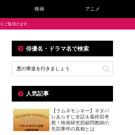
映画
アニメ
で通りご覧頂けます。
俳優名・ドラマ名で検索
人気記事
【ラムネモンキー】ネタバ
レあらすじ全話＆最終回考
察！映画研究部顧問教師の
失踪事件の真相とは