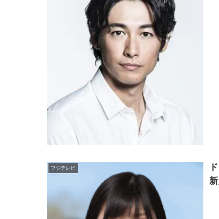
ド
フジテレビ
新