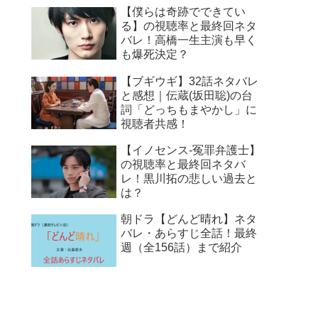
【僕らは奇跡でできてい
る】の視聴率と最終回ネタ
バレ！高橋一生主演も早く
も爆死決定？
【ブギウギ】32話ネタバレ
と感想｜伝蔵(坂田聡)の台
詞「どっちもまやかし」に
視聴者共感！
【イノセンス-冤罪弁護士】
の視聴率と最終回ネタバ
レ！黒川拓の悲しい過去と
は？
朝ドラ【どんど晴れ】ネタ
バレ・あらすじ全話！最終
週（全156話）まで紹介