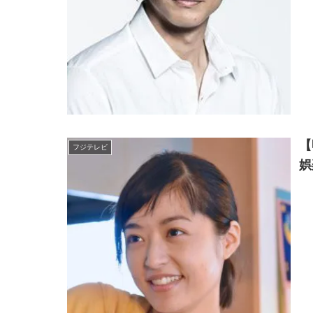
【
フジテレビ
娯