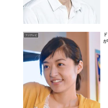
ド
フジテレビ
が