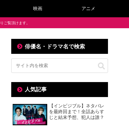
映画
アニメ
で通りご覧頂けます。
俳優名・ドラマ名で検索
人気記事
【インビジブル】ネタバレ
を最終回まで！全話あらす
じと結末予想、犯人は誰？