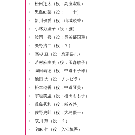
松田翔太（役：高座宏世）
黒島結菜（役：一一十）
新川優愛（役：山城綾香）
小林万里子（役：雅）
波岡一喜（役：長谷部国重）
矢野浩二（役：？）
高杉 亘（役：秀家岳志）
若村麻由美（役：玉森敏子）
岡田義徳（役：中道甲子雄）
池田 大（役：チンピラ）
松本穂香（役：中道琴美）
宇垣美里（役：植田もも子）
眞島秀和（役：板谷啓）
佐野史郎（役：大島優一）
哀川 翔（役：？）
宅麻 伸（役：入江慎吾）