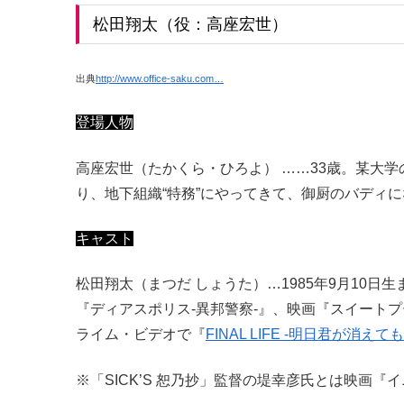
松田翔太（役：高座宏世）
出典
http://www.office-saku.com…
登場人物
高座宏世（たかくら・ひろよ） ……33歳。某大
り、地下組織“特務”にやってきて、御厨のバディ
キャスト
松田翔太（まつだ しょうた）…1985年9月10
『ディアスポリス‐異邦警察‐』、映画『スイートプ
ライム・ビデオで『
FINAL LIFE -明日君が消えても
※「SICK’S 恕乃抄」監督の堤幸彦氏とは映画『