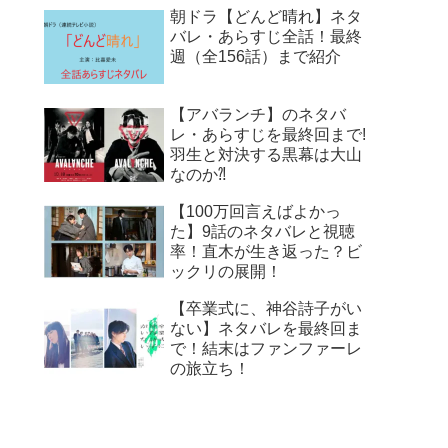
朝ドラ【どんど晴れ】ネタ
バレ・あらすじ全話！最終
週（全156話）まで紹介
【アバランチ】のネタバ
レ・あらすじを最終回まで!
羽生と対決する黒幕は大山
なのか⁈
【100万回言えばよかっ
た】9話のネタバレと視聴
率！直木が生き返った？ビ
ックリの展開！
【卒業式に、神谷詩子がい
ない】ネタバレを最終回ま
で！結末はファンファーレ
の旅立ち！