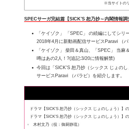
※当サイトの
SPECサーガ完結篇【SICK’S 恕乃抄～内閣
「ケイゾク」 「SPEC」 の続編にしてシリ
2018年4月に新動画配信サービスParavi
「ケイゾク」 柴田＆真山、「SPEC」 当
噂はあの2人！?(追記:3/20に情報解禁)
今回は「SICK’S 恕乃抄（シックス じ
サービスParavi （パラビ）を紹介します。
ドラマ【SICK’S 恕乃抄（シックス じょのしょう）】
ドラマ【SICK’S 恕乃抄（シックス じょのしょう）】
木村文乃（役：御厨静琉）