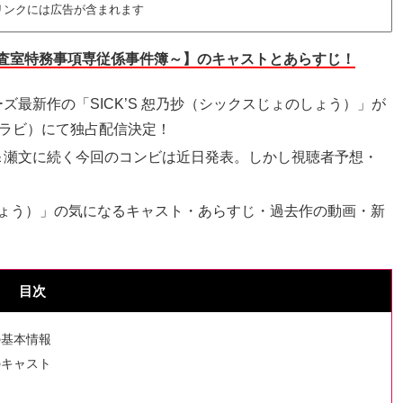
リンクには広告が含まれます
情報調査室特務事項専従係事件簿～】のキャストとあらすじ！
ーズ最新作の「SICK’S 恕乃抄（シックスじょのしょう）」が
 （パラビ）にて独占配信決定！
麻＆瀬文に続く今回のコンビは近日発表。しかし視聴者予想・
ょのしょう）」の気になるキャスト・あらすじ・過去作の動画・新
目次
の基本情報
のキャスト