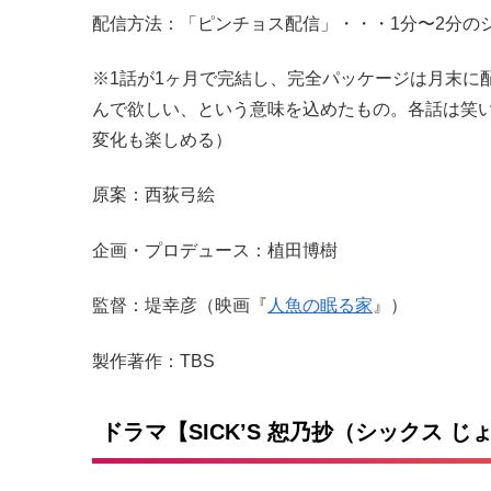
配信方法：「ピンチョス配信」・・・1分〜2分の
※1話が1ヶ月で完結し、完全パッケージは月末に
んで欲しい、という意味を込めたもの。各話は笑
変化も楽しめる）
原案：西荻弓絵
企画・プロデュース：植田博樹
監督：堤幸彦（映画『
人魚の眠る家
』）
製作著作：TBS
ドラマ【SICK’S 恕乃抄（シックス 