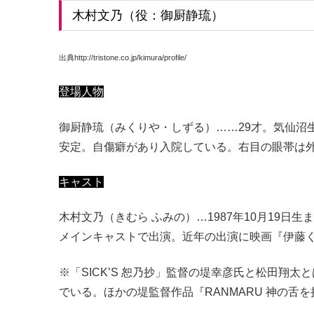
木村文乃（役：御厨静琉）
出典http://tristone.co.jp/kimura/profile/
登場人物
御厨静琉（みくりや・しずる）……29才。気仙沼生
安定。自傷癖があり入院している。右目の眼帯は
キャスト
木村文乃（きむら ふみの）…1987年10月19日生まれ。
メインキャストで出演。近年の出演に映画『伊藤くん 
※「SICK’S 恕乃抄」監督の堤幸彦氏と松田翔太
でいる。ほかの堤監督作品『RANMARU 神の舌