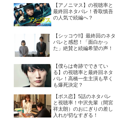
【アノニマス】の視聴率と
最終回ネタバレ！香取慎吾
の人気で続編へ？
【シッコウ!!】最終回のネタ
バレと感想！「面白かっ
た」絶賛と続編希望の声！
【僕らは奇跡でできてい
る】の視聴率と最終回ネタ
バレ！高橋一生主演も早く
も爆死決定？
【ボス恋】5話のネタバレ
と視聴率！中沢先輩（間宮
祥太朗）のおにぎりの差し
入れが切なすぎる！