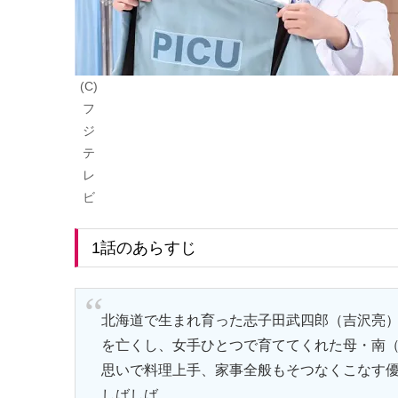
(C)
フ
ジ
テ
レ
ビ
1話のあらすじ
北海道で生まれ育った志子田武四郎（吉沢亮）
を亡くし、女手ひとつで育ててくれた母・南
思いで料理上手、家事全般もそつなくこなす
しばしば。