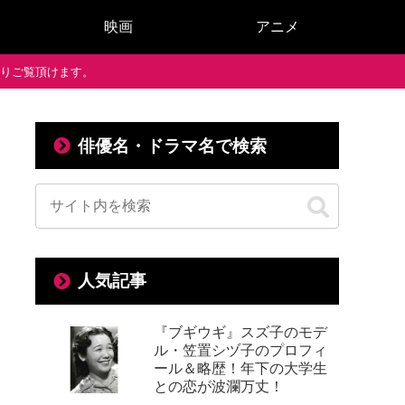
映画
アニメ
で通りご覧頂けます。
俳優名・ドラマ名で検索
人気記事
『ブギウギ』スズ子のモデ
ル・笠置シヅ子のプロフィ
ール＆略歴！年下の大学生
との恋が波瀾万丈！