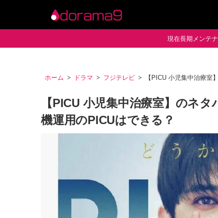
現在長期メンテナン
ホーム
ドラマ
フジテレビ
【PICU 小児集中治療
【PICU 小児集中治療室】のネ
機運用のPICUはできる？