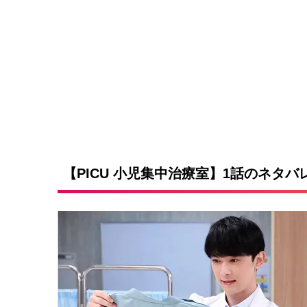
o
/
U
a
n
d
m
e
u
d
t
:
e
3
4
.
9
4
%
【PICU 小児集中治療室】1話のネタ