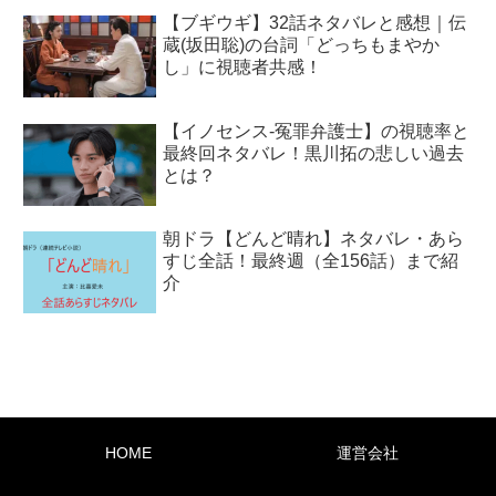
【ブギウギ】32話ネタバレと感想｜伝
蔵(坂田聡)の台詞「どっちもまやか
し」に視聴者共感！
【イノセンス-冤罪弁護士】の視聴率と
最終回ネタバレ！黒川拓の悲しい過去
とは？
朝ドラ【どんど晴れ】ネタバレ・あら
すじ全話！最終週（全156話）まで紹
介
HOME
運営会社