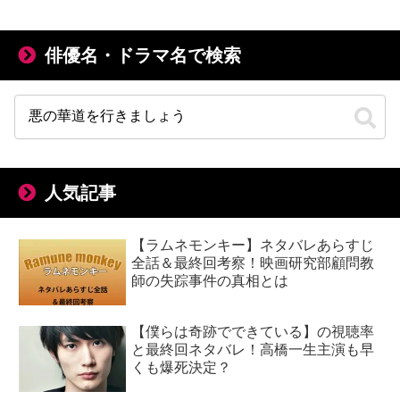
俳優名・ドラマ名で検索
人気記事
【ラムネモンキー】ネタバレあらすじ
全話＆最終回考察！映画研究部顧問教
師の失踪事件の真相とは
【僕らは奇跡でできている】の視聴率
と最終回ネタバレ！高橋一生主演も早
くも爆死決定？