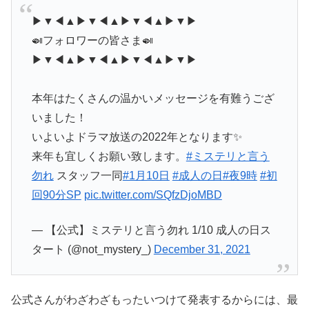
▶▼◀▲▶▼◀▲▶▼◀▲▶▼▶
🍛フォロワーの皆さま🍛
▶▼◀▲▶▼◀▲▶▼◀▲▶▼▶
本年はたくさんの温かいメッセージを有難うござ
いました！
いよいよドラマ放送の2022年となります✨
来年も宜しくお願い致します。
#ミステリと言う
勿れ
スタッフ一同
#1月10日
#成人の日
#夜9時
#初
回90分SP
pic.twitter.com/SQfzDjoMBD
— 【公式】ミステリと言う勿れ 1/10 成人の日ス
タート (@not_mystery_)
December 31, 2021
公式さんがわざわざもったいつけて発表するからには、最