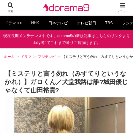
検索
メニュー
ドラマ >>
NHK
日本テレビ
テレビ朝日
TBS
フジ
現在長期メンテナンス中です。dorama9の新規記事はこちらのリンクより
dolly9にてこれまで通りご覧頂けます。
ホーム
ドラマ
フジテレビ
【ミステリと言う勿れ（みすてりというなか
【ミステリと言う勿れ（みすてりというな
かれ）】ガロくん／犬堂我路は誰?城田優じ
ゃなくて山田裕貴?