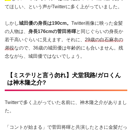
てほしい、という声がTwitterに多く上がっていました。
しかし
城田優の身長は190cm。
Twitter画像に映った金髪
の人物は、
身長176cmの菅田将暉
と同じぐらいの身長か
若干高いぐらいに見えます。それに、
29歳の白石麻衣の
弟役
なので、36歳の城田優は年齢的にも合いません。残
念ながら、城田優ではないでしょう。
【ミステリと言う勿れ】犬堂我路/ガロくん
は神木隆之介?
Twitterで多く上がっていた名前に、神木隆之介がありまし
た。
「コントが始まる」で菅田将暉と共演したときに金髪だっ