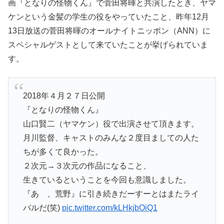
画『となりの怪物くん』で菅田将暉と共演したとき、ヤマ
ケンという金髪の学生の役をやっていたこと、昨年12月
13日放送の菅田将暉のオールナイトニッポン（ANN）に
スペシャルゲストとして来ていたことが挙げられていま
す。
2018年４月２７日公開
『となりの怪物くん』
山口賢二（ヤマケン）役で出演させて頂きます。
月川監督、キャストのみんな２度目ましての人た
ちが多くて良かった。
２次元→３次元の作品になること、
生きているということを今回も意識しました。
『あゝ、荒野』に引き続きだーすーとはまたライ
バルだ(笑)
pic.twitter.com/kLHkjbOiQ1