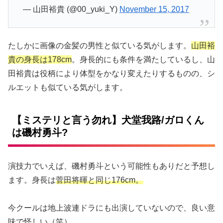
— 山田裕貴 (@00_yuki_Y)
November 15, 2017
たしかに画像の金髪の男性と似ている気がします。
山田裕
貴の身長は178cm
。身長的にも条件を満たしているし、山
田裕貴は役柄により体型をかなり変えたりするものの、シ
ルエットも似ている気がします。
【ミステリと言う勿れ】犬堂我路/ガロくん
は磯村勇斗?
演技力でいえば、磯村勇斗という可能性もありだと予想し
ます。身長は
菅田将暉と同じ176cm。
今クールは地上波連ドラにも出演していないので、良い意
味で怪しい（笑）。