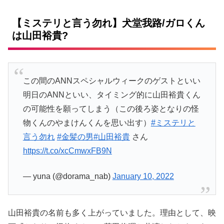
【ミステリと言う勿れ】犬堂我路/ガロくん
は山田裕貴?
この間のANNスペシャルウィークのゲストといい
明日のANNといい、タイミング的に山田裕貴くん
の可能性を願ってしまう（この後ろ姿となりの怪
物くんのやまけんくんを思い出す）
#ミステリと
言う勿れ
#金髪の男
#山田裕貴
さん
https://t.co/xcCmwxFB9N
— yuna (@dorama_nab)
January 10, 2022
山田裕貴の名前も多く上がっていました。理由として、映