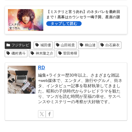
【ミステリと言う勿れ】のネタバレを最終回
まで！黒幕はカウンセラー鳴子巽、星座の謎
と結末は!?
フジテレビ
城田優
山田裕貴
桐山漣
白石麻衣
磯村勇斗
神木隆之介
菅田将暉
RD
編集+ライター歴30年以上。さまざまな雑誌
+web媒体で、エンタメ、旅行やグルメ、街ネ
タ、インタビュー記事を取材執筆してきまし
た。昭和の子供時代からテレビドラマを観た
り、マンガを読む時間が至福の幸せ。サスペ
ンスやミステリーの考察が大好物です。