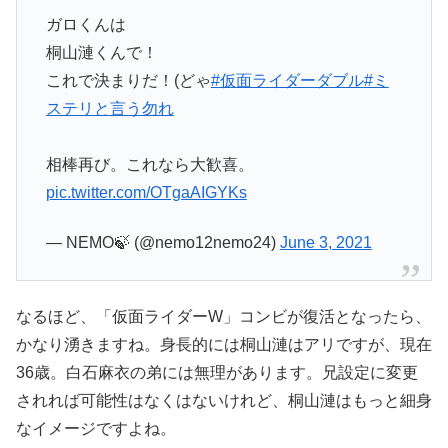
ガロくんは
桐山漣くんで！
これで決まりだ！(どゃ
#仮面ライダーダブル
#ミ
ステリと言う勿れ
相棒再び。これなら大歓喜。
pic.twitter.com/OTgaAIGYKs
— NEMO🍃 (@nemo12nemo24)
June 3, 2021
なるほど、「仮面ライダーW」コンビが復活となったら、
かなり湧きますね。身長的には桐山漣はアリですが、現在
36歳。白石麻衣の弟には無理があります。兄設定に変更
されれば可能性はなくはないけれど、桐山漣はもっと細身
なイメージですよね。