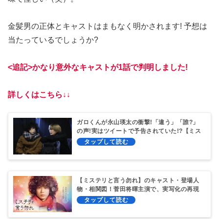
金髪男の正体とキャストはまもなく明かされます! 予想は
当たっているでしょうか?
<追記>かなり意外なキャストが1話で判明しました!
詳しくはこちら↓↓
ガロくんが永山瑛太の衝撃!「違う」「誰?」
の声!実はツイートで予告されていた!?【ミス
テリと言う勿れ】
【ミステリと言う勿れ】のキャスト・登場人
物・相関図！菅田将暉主演で、実写化の再現
度は?