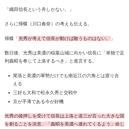
「織田信長という舟しかない。」
さらに帰蝶（川口春奈）の考えも伝える。
帰蝶「
光秀が考えて信長が動けば敵うものはない。
」
数日後、光秀は美濃の稲葉山城に向かい信長に「単独で足
利義昭を奉じて上洛するべき」と進言する。
尾張と美濃の軍勢だけでも南近江の六角とは渡り合
える
三好も大和で松永久秀と交戦中
京が手薄である今が好機
光秀の後押しを受けて信長は上洛と道三が言った大きな国
を創ることを決意、「義昭を美濃へ連れてくるよう」命じ