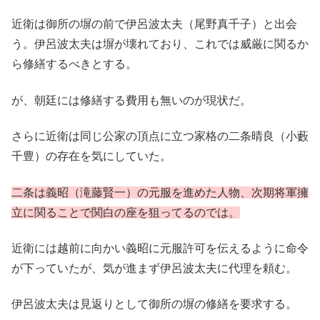
近衛は御所の塀の前で伊呂波太夫（尾野真千子）と出会
う。伊呂波太夫は塀が壊れており、これでは威厳に関るか
ら修繕するべきとする。
が、朝廷には修繕する費用も無いのが現状だ。
さらに近衛は同じ公家の頂点に立つ家格の二条晴良（小藪
千豊）の存在を気にしていた。
二条は義昭（滝藤賢一）の元服を進めた人物、次期将軍擁
立に関ることで関白の座を狙ってるのでは。
近衛には越前に向かい義昭に元服許可を伝えるように命令
が下っていたが、気が進まず伊呂波太夫に代理を頼む。
伊呂波太夫は見返りとして御所の塀の修繕を要求する。