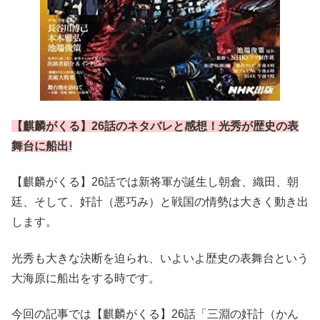
【麒麟がくる】26話のネタバレと感想！光秀が歴史の表
舞台に船出!
【麒麟がくる】26話では新将軍が誕生し朝倉、織田、朝
廷、そして、奸計（悪巧み）と戦国の情勢は大きく動き出
します。
光秀も大きな決断を迫られ、いよいよ歴史の表舞台という
大海原に船出をする時です。
今回の記事では【麒麟がくる】26話「三淵の奸計（かん