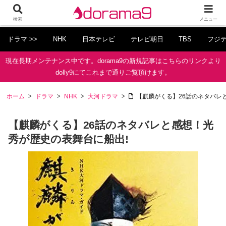
検索
メニュー
ドラマ >>
NHK
日本テレビ
テレビ朝日
TBS
フジ
現在長期メンテナンス中です。dorama9の新規記事はこちらのリンクより
dolly9にてこれまで通りご覧頂けます。
ホーム
ドラマ
NHK
大河ドラマ
【麒麟がくる】26話のネタバレ
【麒麟がくる】26話のネタバレと感想！光
秀が歴史の表舞台に船出!