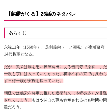
【麒麟がくる】26話のネタバレ
あらすじ
永禄11年（1568年）、足利義栄（一ノ瀬颯）が室町幕府
14代将軍となる。
だが、義栄は病を患い摂津富田にある普門寺で療養、まだ
一度も京には入っていなかった。将軍不在の京では変わら
ず三好一族が実権を握っていた。
朝廷では義栄を将軍に推した近衛前久（本郷奏多）が非難
されてしまう。
もはや関白の職も剥奪されるのも時間の問
題だろう。