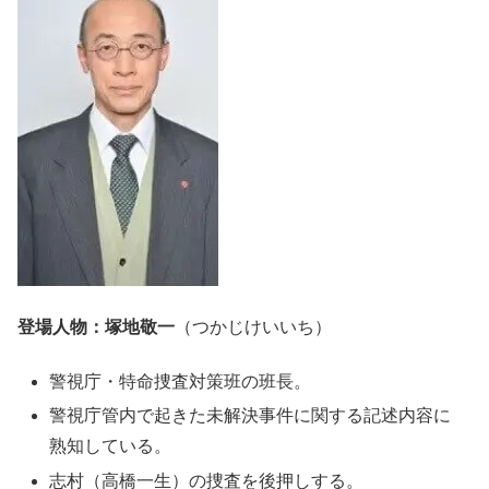
登場人物：塚地敬一
（つかじけいいち）
警視庁・特命捜査対策班の班長。
警視庁管内で起きた未解決事件に関する記述内容に
熟知している。
志村（高橋一生）の捜査を後押しする。