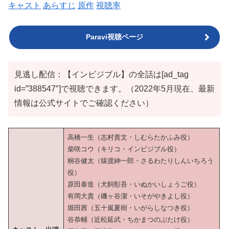
キャスト
あらすじ
原作
視聴率
Paravi視聴ページ
見逃し配信：【インビジブル】の全話は[ad_tag
id=”388547″]で視聴できます。（2022年5月現在、最新
情報は公式サイトでご確認ください）
高橋一生（志村貴文・しむらたかふみ役）
柴咲コウ（キリコ・インビジブル役）
桐谷健太（猿渡紳一郎・さるわたりしんいちろう
役）
原田泰造（犬飼彰吾・いぬかいしょうご役）
有岡大貴（磯ヶ谷潔・いそがやきよし役）
堀田茜（五十嵐夏樹・いがらしなつき役）
谷恭輔（近松延武・ちかまつのぶたけ役）