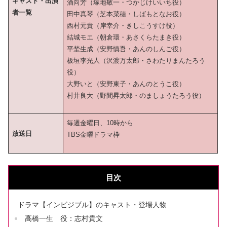
キャスト・出演
酒向芳（塚地敬一・つかじけいいち役）
者一覧
田中真琴（芝本菜穂・しばもとなお役）
西村元貴（岸幸介・きしこうすけ役）
結城モエ（朝倉環・あさくらたまき役）
平埜生成（安野慎吾・あんのしんご役）
板垣李光人（沢渡万太郎・さわたりまんたろう
役）
大野いと（安野東子・あんのとうこ役）
村井良大（野間昇太郎・のましょうたろう役）
毎週金曜日、10時から
放送日
TBS金曜ドラマ枠
目次
ドラマ【インビジブル】のキャスト・登場人物
高橋一生 役：志村貴文