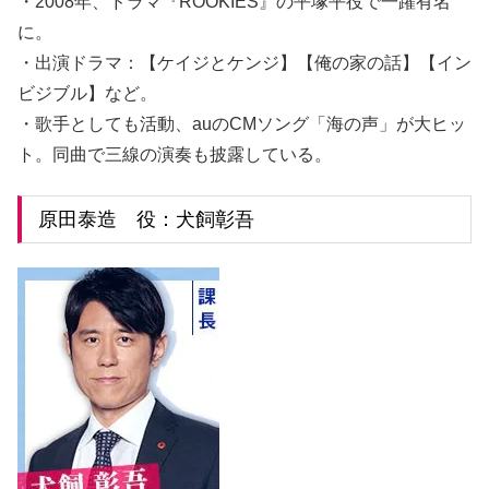
・2008年、ドラマ『ROOKIES』の平塚平役で一躍有名
に。
・出演ドラマ：【ケイジとケンジ】【俺の家の話】【イン
ビジブル】など。
・歌手としても活動、auのCMソング「海の声」が大ヒッ
ト。同曲で三線の演奏も披露している。
原田泰造 役：犬飼彰吾