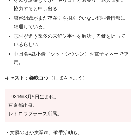
そんな謎多き女が『キリコ』と名乗り、犯人逮捕に
協力すると申し出る。
警察組織がまだ存在すら掴んでいない犯罪者情報に
精通している。
志村が追う幾多の未解決事件を解決する鍵を握って
いるらしい。
中国名=聶小倩（シッ・シウシン）を電子マネーで使
用。
キャスト：柴咲コウ
（しばさきこう）
1981年8月5日生まれ。
東京都出身。
レトロワグラース所属。
・女優のほか実業家、歌手活動も。