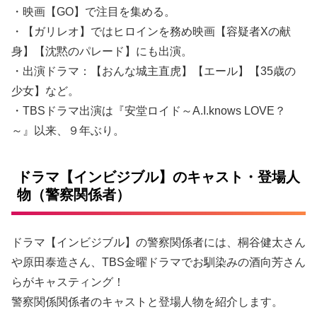
・映画【GO】で注目を集める。
・【ガリレオ】ではヒロインを務め映画【容疑者Xの献
身】【沈黙のパレード】にも出演。
・出演ドラマ：【おんな城主直虎】【エール】【35歳の
少女】など。
・TBSドラマ出演は『安堂ロイド～A.I.knows LOVE？
～』以来、９年ぶり。
ドラマ【インビジブル】のキャスト・登場人
物（警察関係者）
ドラマ【インビジブル】の警察関係者には、桐谷健太さん
や原田泰造さん、TBS金曜ドラマでお馴染みの酒向芳さん
らがキャスティング！
警察関係関係者のキャストと登場人物を紹介します。