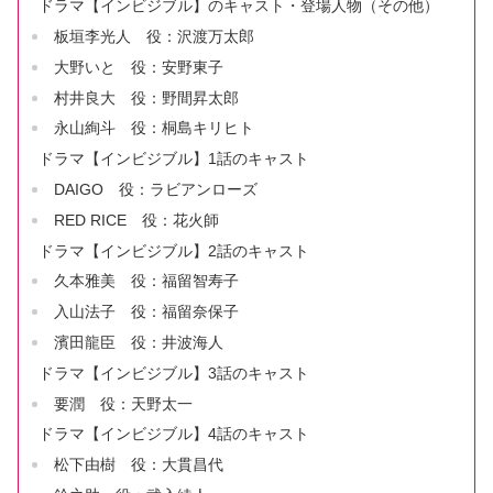
ドラマ【インビジブル】のキャスト・登場人物（その他）
板垣李光人 役：沢渡万太郎
大野いと 役：安野東子
村井良大 役：野間昇太郎
永山絢斗 役：桐島キリヒト
ドラマ【インビジブル】1話のキャスト
DAIGO 役：ラビアンローズ
RED RICE 役：花火師
ドラマ【インビジブル】2話のキャスト
久本雅美 役：福留智寿子
入山法子 役：福留奈保子
濱田龍臣 役：井波海人
ドラマ【インビジブル】3話のキャスト
要潤 役：天野太一
ドラマ【インビジブル】4話のキャスト
松下由樹 役：大貫昌代