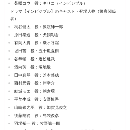
柴咲コウ 役：キリコ（インビジブル）
ドラマ【インビジブル】のキャスト・登場人物（警察関係
者）
桐谷健太 役：猿渡紳一郎
原田泰造 役：犬飼彰吾
有岡大貴 役：磯ヶ谷潔
堀田茜 役：五十嵐夏樹
谷恭輔 役：近松延武
酒向芳 役：塚地敬一
田中真琴 役：芝本菜穂
西村元貴 役：岸幸介
結城モエ 役：朝倉環
平埜生成 役：安野慎吾
山崎銀之丞 役：加賀見俊之
後藤剛範 役：島袋俊彦
羽場裕一 役：牧野誠一郎