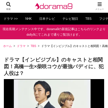
検索
メニュー
ドラマ >>
NHK
日本テレビ
テレビ朝日
TBS
フジ
現在長期メンテナンス中です。dorama9の新規記事はこちらのリンクより
dolly9にてこれまで通りご覧頂けます。
ホーム
ドラマ
TBS
ドラマ【インビジブル】のキャストと相関図！高橋
ドラマ【インビジブル】のキャストと相関
図！高橋一生×柴咲コウが最強バディに、犯
人役は？