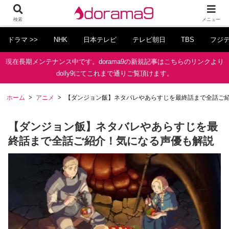
検索
メニュー
ドラマ >>
NHK
日本テレビ
テレビ朝日
TBS
フジ
現在長期メンテナンス中です。dorama9の新規記事はこちらのリンクより
dolly9にてこれまで通りご覧頂けます。
ホーム
アニメ
【ダンジョン飯】ネタバレやあらすじを最終話まで全話ご
【ダンジョン飯】ネタバレやあらすじを最
終話まで全話ご紹介！気になる声優も解説