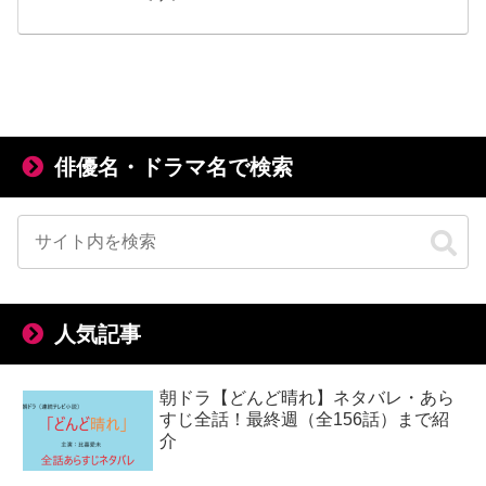
俳優名・ドラマ名で検索
人気記事
朝ドラ【どんど晴れ】ネタバレ・あら
すじ全話！最終週（全156話）まで紹
介