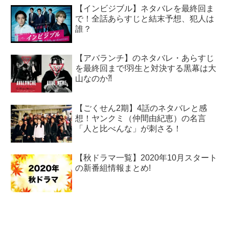
【インビジブル】ネタバレを最終回ま
で！全話あらすじと結末予想、犯人は
誰？
【アバランチ】のネタバレ・あらすじ
を最終回まで!羽生と対決する黒幕は大
山なのか⁈
【ごくせん2期】4話のネタバレと感
想！ヤンクミ（仲間由紀恵）の名言
「人と比べんな」が刺さる！
【秋ドラマ一覧】2020年10月スタート
の新番組情報まとめ!