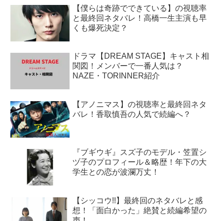
【僕らは奇跡でできている】の視聴率
と最終回ネタバレ！高橋一生主演も早
くも爆死決定？
ドラマ【DREAM STAGE】キャスト相
関図！メンバーで一番人気は？
NAZE・TORINNER紹介
【アノニマス】の視聴率と最終回ネタ
バレ！香取慎吾の人気で続編へ？
『ブギウギ』スズ子のモデル・笠置シ
ヅ子のプロフィール＆略歴！年下の大
学生との恋が波瀾万丈！
【シッコウ!!】最終回のネタバレと感
想！「面白かった」絶賛と続編希望の
声！