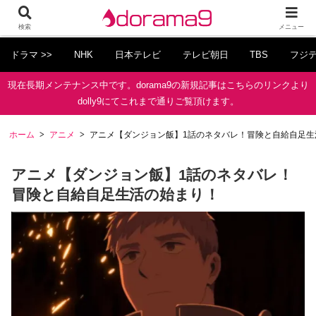
検索
メニュー
ドラマ >>
NHK
日本テレビ
テレビ朝日
TBS
フジ
現在長期メンテナンス中です。dorama9の新規記事はこちらのリンクより
dolly9にてこれまで通りご覧頂けます。
ホーム
アニメ
アニメ【ダンジョン飯】1話のネタバレ！冒険と自給自足生
アニメ【ダンジョン飯】1話のネタバレ！
冒険と自給自足生活の始まり！